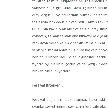
Yalnızca festival ekiplerine ve gözlemciler
Sahne’nin ‘Çalgıcı Gülali Masalı’; bir an ol
olay örgüsü, oyuncularının yüksek perfor
fazlasıyla hak eden bir yapımdı. Tahtın tek 
Gülali’nin kayıp olan abla ve abisini arayışı
oynayan, zaman zaman ana hikâyeyi askıya alıp
reaksiyon veren ve en önemlisi tüm bunları b
yapısıyla, masal anlatıcılığını da başka bir boy
her hallerinden belli olan oyuncular; farklı
tiyatro oyunlarının ‘çocuk’ ya da ‘yetişkin’den z
bir kanıtını sunuyorlardı.
Festival Biterken…
Festival başlangıcındaki olumsuz hava eski d
oyunlar seyretmenin, seyircinin festivale olan 