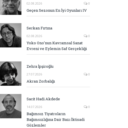
02.08.2026
0
Geçen Sezonun En İyi Oyunları IV
Serkan Fırtına
02.08.2026
0
Yoko Ono’nun Kavramsal Sanat
Evreni ve Eylemin Saf Gerçekliği
Zehra İpşiroğlu
27.07.2026
0
Akran Zorbalığı
Sacit Hadi Akdede
14.07.2026
0
Bağımsız Tiyatroların
Bağımsızlığına Dair Bazı İktisadi
Gözlemler