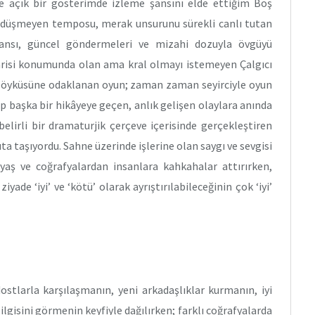
ine açık bir gösterimde izleme şansını elde ettiğim Boş
sun düşmeyen temposu, merak unsurunu sürekli canlı tutan
mansı, güncel göndermeleri ve mizahi dozuyla övgüyü
varisi konumunda olan ama kral olmayı istemeyen Çalgıcı
nın öyküsüne odaklanan oyun; zaman zaman seyirciyle oyun
 başka bir hikâyeye geçen, anlık gelişen olaylara anında
elirli bir dramaturjik çerçeve içerisinde gerçekleştiren
uta taşıyordu. Sahne üzerinde işlerine olan saygı ve sevgisi
 yaş ve coğrafyalardan insanlara kahkahalar attırırken,
iyade ‘iyi’ ve ‘kötü’ olarak ayrıştırılabileceğinin çok ‘iyi’
ostlarla karşılaşmanın, yeni arkadaşlıklar kurmanın, iyi
ilgisini görmenin keyfiyle dağılırken; farklı coğrafyalarda