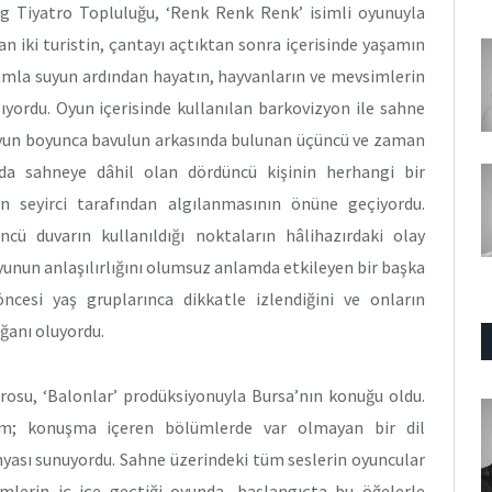
arg Tiyatro Topluluğu, ‘Renk Renk Renk’ isimli oyunuyla
lan iki turistin, çantayı açtıktan sonra içerisinde yaşamın
damla suyun ardından hayatın, hayvanların ve mevsimlerin
lıyordu. Oyun içerisinde kullanılan barkovizyon ile sahne
 oyun boyunca bavulun arkasında bulunan üçüncü ve zaman
 sahneye dâhil olan dördüncü kişinin herhangi bir
 seyirci tarafından algılanmasının önüne geçiyordu.
ncü duvarın kullanıldığı noktaların hâlihazırdaki olay
unun anlaşılırlığını olumsuz anlamda etkileyen bir başka
esi yaş gruplarınca dikkatle izlendiğini ve onların
ağanı oluyordu.
rosu, ‘Balonlar’ prodüksiyonuyla Bursa’nın konuğu oldu.
pım; konuşma içeren bölümlerde var olmayan bir dil
ünyası sunuyordu. Sahne üzerindeki tüm seslerin oyuncular
ümlerin iç içe geçtiği oyunda, başlangıçta bu öğelerle