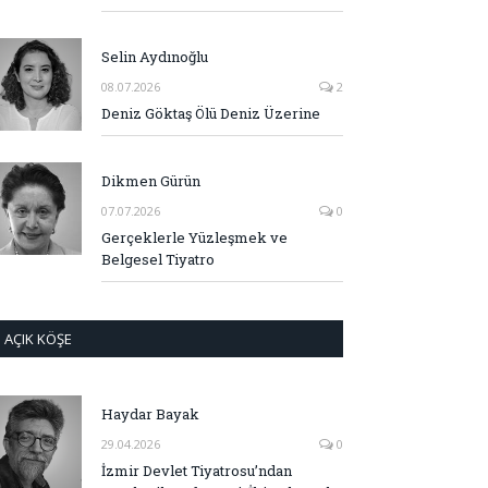
Selin Aydınoğlu
08.07.2026
2
Deniz Göktaş Ölü Deniz Üzerine
Dikmen Gürün
07.07.2026
0
Gerçeklerle Yüzleşmek ve
Belgesel Tiyatro
AÇIK KÖŞE
Haydar Bayak
29.04.2026
0
İzmir Devlet Tiyatrosu’ndan