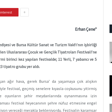
+
interest
Erhan Çene*
diyesi ve Bursa Kültür Sanat ve Turizm Vakfı’nın işbirliği
ilen Uluslararası Çocuk ve Gençlik Tiyatroları Festivali’ne
mi birinci kez yapılan festivalde; 11 Yerli, 7 yabancı ve 5
 tiyatro grubu yer aldı.
an ağır hava, gerek Bursa’ da yaşamaya çok alışkın
yle festival, geçmiş senelere kıyasla coşkusunu yitirmiş
le oyunların şehir meydanlarında oynanmasına izin
aması festival heyecanının şehre nüfuz etmesine engel
siyon vereceği merakla bekleniyordu. Festivalin karamsar