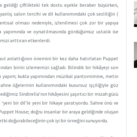
a geldiği çiftlikteki tek dostu eşekle beraber büyürken,
anlış salon tercihi ve dil kullanımındaki çok sesliliğin (
lantısal olması nedeniyle, izlenilmesi çok zor bir yapıya
a yapımında ve oynatılmasında gördüğümüz ustalık ise
mizi arttıran etkenlerdi.
asıl anlattığının önemini bir kez daha hatırlatan Puppet
rından birini izlememizi sağladı. Bilindik bir hikâyeyi son
an yapım; kukla yapımından müzikal pantomimine, metin
sahne öğelerinin kullanımındaki kusursuz işçiliğiyle göz
ediğimiz Sindirella’nın hikâyesini şaşırtıcı bir mizah gücü
yeni bir dil’le yeni bir hikaye yaratıyordu. Sahne önü ve
 Puppet House; doğru insanlar bir araya geldiğinde oluşan
r etki doğurabileceğinin çok iyi bir örneğini sunuyordu.