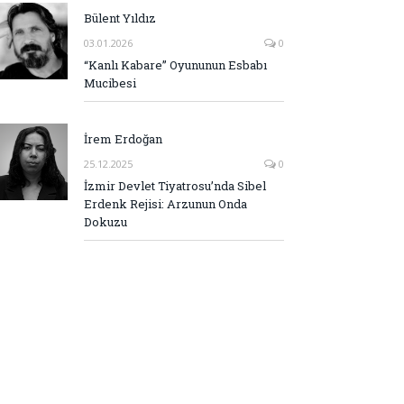
Bülent Yıldız
03.01.2026
0
“Kanlı Kabare” Oyununun Esbabı
Mucibesi
İrem Erdoğan
25.12.2025
0
İzmir Devlet Tiyatrosu’nda Sibel
Erdenk Rejisi: Arzunun Onda
Dokuzu