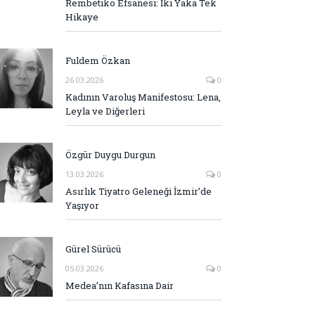
Rembetiko Efsanesi: İki Yaka Tek
Hikaye
Fuldem Özkan
26.03.2026
0
Kadının Varoluş Manifestosu: Lena,
Leyla ve Diğerleri
Özgür Duygu Durgun
13.03.2026
0
Asırlık Tiyatro Geleneği İzmir’de
Yaşıyor
Gürel Sürücü
05.03.2026
0
Medea’nın Kafasına Dair