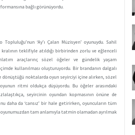
erformansına bağlı görünüyordu.
ro Topluluğu’nun ‘Ay’ı Çalan Müzisyen’ oyunuydu. Sahil
ralının teklifiyle atıldığı birbirinden zorlu ve eğlenceli
latım araçlarını; sözel öğeler ve gündelik yaşam
içimde kullanılması oluşturuyordu. Bir brandanın dalgalı
e dönüştüğü noktalarda oyun seyirciyi içine alırken, sözel
da oyunun ritmi oldukça düşüyordu. Bu öğeler arasındaki
zlalaştıkça, seyircinin oyundan kopmasının önüne de
nu daha da ‘cansız’ bir hale getirirken, oyuncuların tüm
 ilk oyunumuzdan tam anlamıyla tatmin olamadan ayrılmak