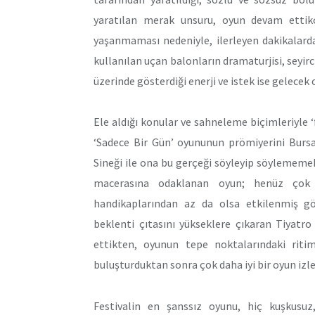
yaratılan merak unsuru, oyun devam etti
yaşanmaması nedeniyle, ilerleyen dakikalard
kullanılan uçan balonların dramaturjisi, seyir
üzerinde gösterdiği enerji ve istek ise gelecek o
Ele aldığı konular ve sahneleme biçimleriyle 
‘Sadece Bir Gün’ oyununun prömiyerini Bursa
Sineği ile ona bu gerçeği söyleyip söylememe
macerasına odaklanan oyun; henüz çok y
handikaplarından az da olsa etkilenmiş gö
beklenti çıtasını yükseklere çıkaran Tiyat
ettikten, oyunun tepe noktalarındaki riti
buluşturduktan sonra çok daha iyi bir oyun izl
Festivalin en şanssız oyunu, hiç kuşkusu