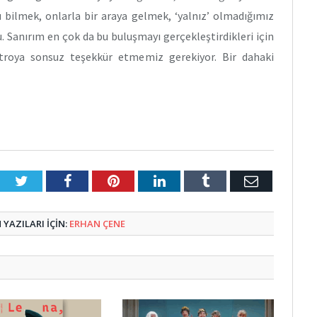
 bilmek, onlarla bir araya gelmek, ‘yalnız’ olmadığımız
u. Sanırım en çok da bu buluşmayı gerçekleştirdikleri için
atroya sonsuz teşekkür etmemiz gerekiyor. Bir dahaki
Twitter
Facebook
Pinterest
LinkedIn
Tumblr
E-
Posta
YAZILARI IÇIN:
ERHAN ÇENE