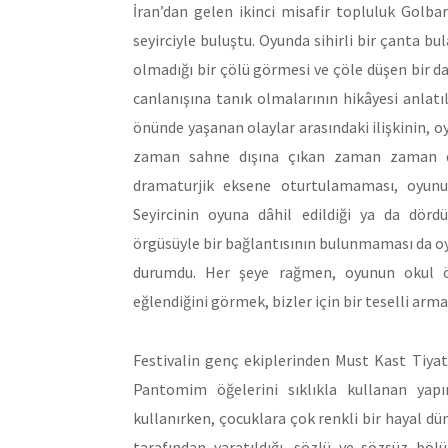
İran’dan gelen ikinci misafir topluluk Golb
seyirciyle buluştu. Oyunda sihirli bir çanta bu
olmadığı bir çölü görmesi ve çöle düşen bir 
canlanışına tanık olmalarının hikâyesi anlatı
önünde yaşanan olaylar arasındaki ilişkinin,
zaman sahne dışına çıkan zaman zaman da
dramaturjik eksene oturtulamaması, oyunun
Seyircinin oyuna dâhil edildiği ya da dördü
örgüsüyle bir bağlantısının bulunmaması da oy
durumdu. Her şeye rağmen, oyunun okul önc
eğlendiğini görmek, bizler için bir teselli arm
Festivalin genç ekiplerinden Must Kast Tiyat
Pantomim öğelerini sıklıkla kullanan ya
kullanırken, çocuklara çok renkli bir hayal d
tarafından yaratıldığı, sözlü ve sözsüz böl