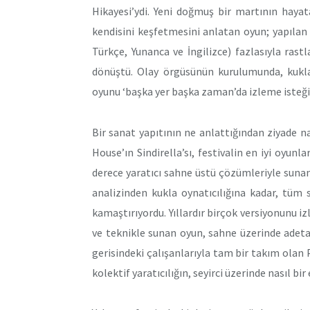
Hikayesi’ydi. Yeni doğmuş bir martının hayat
kendisini keşfetmesini anlatan oyun; yapılan y
Türkçe, Yunanca ve İngilizce) fazlasıyla rast
dönüştü. Olay örgüsünün kurulumunda, kukl
oyunu ‘başka yer başka zaman’da izleme isteği
Bir sanat yapıtının ne anlattığından ziyade n
House’ın Sindirella’sı, festivalin en iyi oyunla
derece yaratıcı sahne üstü çözümleriyle sun
analizinden kukla oynatıcılığına kadar, tüm 
kamaştırıyordu. Yıllardır birçok versiyonunu izl
ve teknikle sunan oyun, sahne üzerinde adeta ‘
gerisindeki çalışanlarıyla tam bir takım olan
kolektif yaratıcılığın, seyirci üzerinde nasıl bi