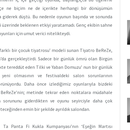
kçe ne biçim ne de içerikte herhangi bir dönüşümün
a giderek düştü. Bu nedenle oyunun başında ve sonunda
ci üzerinde beklenen etkiyi yaratamadı. Genç ekibin sahne
yunları için umut verici nitelikteydi.
‘farklı bir çocuk tiyatrosu’ modeli sunan Tiyatro BeReZe,
’da gerçekleştirdi. Sadece bir günlük ömrü olan Birgün
kte tereddüt eden Tilki ve Yaban Domuzu’ nun bir günlük
eni olmasının ve festivaldeki salon sorunlarının
rünüyordu. Daha önce izlediğimiz oyunlarıyla bizdeki
ro BeReZe’nin; metinde tekrar eden noktalara müdahale
m sorununu giderdikten ve oyunu seyirciyle daha çok
eteceğinden emin bir şekilde ayrıldık salondan.
z, Ta Panta Fi Kukla Kumpanyası’nın ‘Eşeğin Martısı