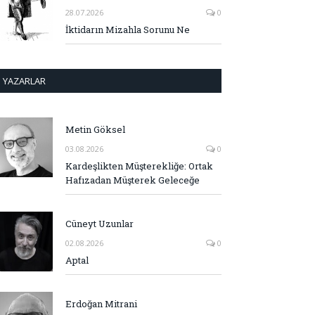
28.07.2026
0
İktidarın Mizahla Sorunu Ne
YAZARLAR
Metin Göksel
03.08.2026
0
Kardeşlikten Müşterekliğe: Ortak
Hafızadan Müşterek Geleceğe
Cüneyt Uzunlar
02.08.2026
0
Aptal
Erdoğan Mitrani