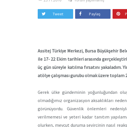
25.11.2016
Yorum yapılmamış
Tweet
Paylaş
P
Assitej Türkiye Merkezi, Bursa Büyükşehir Bele
ile 17- 22 Ekim tarihleri arasında gerçekleştir
üç gün süreyle katılma fırsatını yakaladım. Yir
atölye çalışması gurubu olmak üzere toplam 23
Gerek ülke gündeminin yoğunluğundan oluş
olmadığımız organizasyon aksaklıkları nedeni
görünüyordu. Güvenlik önlemleri nedeniy
verilmemesi ve yeteri kadar tanıtım yapılam
olurken, mevcut duruma seyircinin nasıl reak