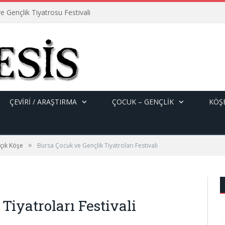
e Gençlik Tiyatrosu Festivali
ÇEVİRİ / ARAŞTIRMA
ÇOCUK – GENÇLIK
KÖŞE
»
çık Köşe
Bursa Çocuk ve Gençlik Tiyatroları Festivali
Tiyatroları Festivali