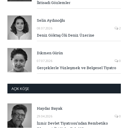
İktisadi Gözlemler
Selin Aydınoğlu
08.07.2026
2
Deniz Göktaş Ölü Deniz Üzerine
Dikmen Gürün
07.07.2026
0
Gerçeklerle Yüzleşmek ve Belgesel Tiyatro
AÇIK KÖŞE
Haydar Bayak
29.04.2026
0
İzmir Devlet Tiyatrosu’ndan Rembetiko