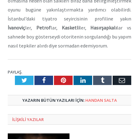
olmasına neden olan saikleri biraz daha belirginleştirmek
oyunu bugüne yakınlaştırmakta yardımcı olabilirdi.
İstanbul’daki tiyatro seyircisinin profiline yakın
İvanoviç
ler,
Petrof
lar,
Kasketli
ler,
Hasırşapkalı
lar vs
sahnede boy gösterseydi otoritenin sorgulandığı bu yapım
nasıl tepkiler alırdı diye sormadan edemiyorum.
PAYLAŞ.
Twitter
Facebook
Pinterest
LinkedIn
Tumblr
E-
Posta
YAZARIN BÜTÜN YAZILARI IÇIN:
HANDAN SALTA
ILIŞKILI
YAZILAR