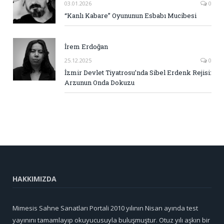
03.01.2026
0
“Kanlı Kabare” Oyununun Esbabı Mucibesi
İrem Erdoğan
25.12.2025
0
İzmir Devlet Tiyatrosu’nda Sibel Erdenk Rejisi:
Arzunun Onda Dokuzu
HAKKIMIZDA
Mimesis Sahne Sanatları Portali 2010 yılının Nisan ayında test
yayınını tamamlayıp okuyucusuyla buluşmuştur. Otuz yılı aşkın bir