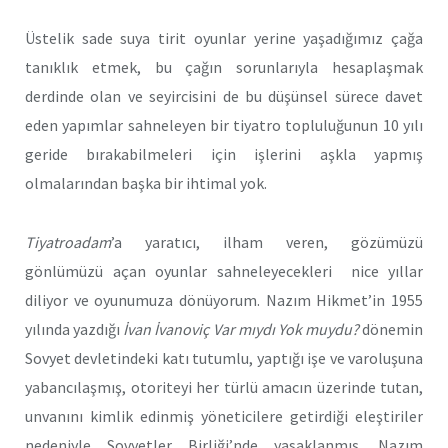
Üstelik sade suya tirit oyunlar yerine yaşadığımız çağa
tanıklık etmek, bu çağın sorunlarıyla hesaplaşmak
derdinde olan ve seyircisini de bu düşünsel sürece davet
eden yapımlar sahneleyen bir tiyatro topluluğunun 10 yılı
geride bırakabilmeleri için işlerini aşkla yapmış
olmalarından başka bir ihtimal yok.
Tiyatroadam
’a yaratıcı, ilham veren, gözümüzü
gönlümüzü açan oyunlar sahneleyecekleri nice yıllar
diliyor ve oyunumuza dönüyorum. Nazım Hikmet’in 1955
yılında yazdığı
İvan İvanoviç Var mıydı Yok muydu?
dönemin
Sovyet devletindeki katı tutumlu, yaptığı işe ve varoluşuna
yabancılaşmış, otoriteyi her türlü amacın üzerinde tutan,
unvanını kimlik edinmiş yöneticilere getirdiği eleştiriler
nedeniyle Sovyetler Birliği’nde yasaklanmış. Nazım