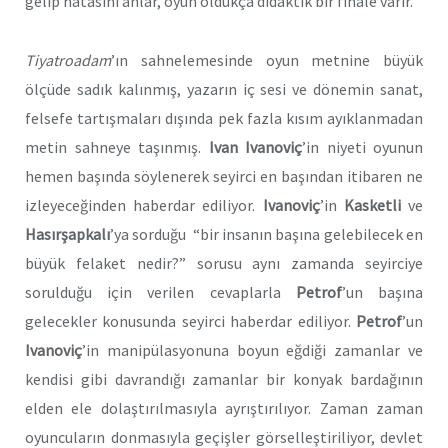
gelip hatasını anlar, oyun oldukça didaktik bir finale varır.
Tiyatroadam
’ın sahnelemesinde oyun metnine büyük
ölçüde sadık kalınmış, yazarın iç sesi ve dönemin sanat,
felsefe tartışmaları dışında pek fazla kısım ayıklanmadan
metin sahneye taşınmış.
Ivan Ivanoviç
’in niyeti oyunun
hemen başında söylenerek seyirci en başından itibaren ne
izleyeceğinden haberdar ediliyor.
Ivanoviç
’in
Kasketli
ve
Hasırşapkalı
’ya sorduğu “bir insanın başına gelebilecek en
büyük felaket nedir?” sorusu aynı zamanda seyirciye
sorulduğu için verilen cevaplarla
Petrof
’un başına
gelecekler konusunda seyirci haberdar ediliyor.
Petrof
’un
Ivanoviç
’in manipülasyonuna boyun eğdiği zamanlar ve
kendisi gibi davrandığı zamanlar bir konyak bardağının
elden ele dolaştırılmasıyla ayrıştırılıyor. Zaman zaman
oyuncuların donmasıyla geçişler görselleştiriliyor, devlet