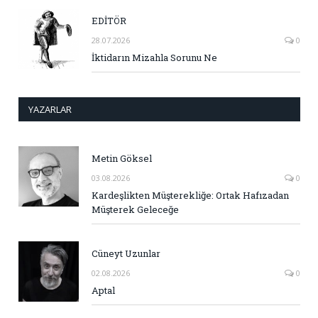
EDİTÖR
28.07.2026
0
İktidarın Mizahla Sorunu Ne
YAZARLAR
Metin Göksel
03.08.2026
0
Kardeşlikten Müşterekliğe: Ortak Hafızadan
Müşterek Geleceğe
Cüneyt Uzunlar
02.08.2026
0
Aptal