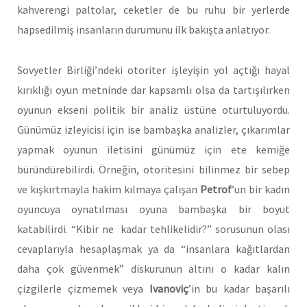
kahverengi paltolar, ceketler de bu ruhu bir yerlerde
hapsedilmiş insanların durumunu ilk bakışta anlatıyor.
Sovyetler Birliği’ndeki otoriter işleyişin yol açtığı hayal
kırıklığı oyun metninde dar kapsamlı olsa da tartışılırken
oyunun ekseni politik bir analiz üstüne oturtuluyordu.
Günümüz izleyicisi için ise bambaşka analizler, çıkarımlar
yapmak oyunun iletisini günümüz için ete kemiğe
büründürebilirdi. Örneğin, otoritesini bilinmez bir sebep
ve kışkırtmayla hakim kılmaya çalışan
Petrof
’un bir kadın
oyuncuya oynatılması oyuna bambaşka bir boyut
katabilirdi. “Kibir ne kadar tehlikelidir?” sorusunun olası
cevaplarıyla hesaplaşmak ya da “insanlara kağıtlardan
daha çok güvenmek” diskurunun altını o kadar kalın
çizgilerle çizmemek veya
Ivanoviç
’in bu kadar başarılı