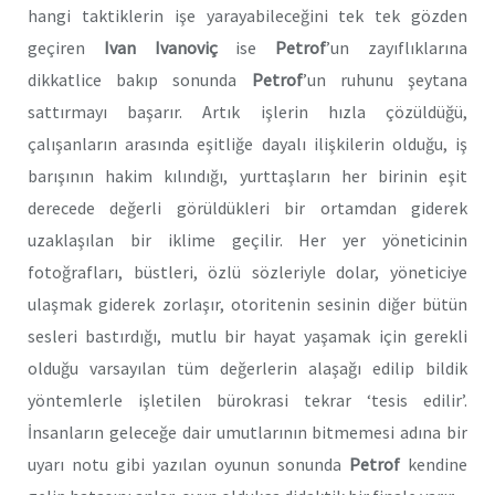
hangi taktiklerin işe yarayabileceğini tek tek gözden
geçiren
Ivan Ivanoviç
ise
Petrof
’un zayıflıklarına
dikkatlice bakıp sonunda
Petrof
’un ruhunu şeytana
sattırmayı başarır. Artık işlerin hızla çözüldüğü,
çalışanların arasında eşitliğe dayalı ilişkilerin olduğu, iş
barışının hakim kılındığı, yurttaşların her birinin eşit
derecede değerli görüldükleri bir ortamdan giderek
uzaklaşılan bir iklime geçilir. Her yer yöneticinin
fotoğrafları, büstleri, özlü sözleriyle dolar, yöneticiye
ulaşmak giderek zorlaşır, otoritenin sesinin diğer bütün
sesleri bastırdığı, mutlu bir hayat yaşamak için gerekli
olduğu varsayılan tüm değerlerin alaşağı edilip bildik
yöntemlerle işletilen bürokrasi tekrar ‘tesis edilir’.
İnsanların geleceğe dair umutlarının bitmemesi adına bir
uyarı notu gibi yazılan oyunun sonunda
Petrof
kendine