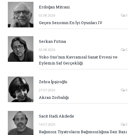
Erdoğan Mitrani
02.08.2026
0
Geçen Sezonun En İyi Oyunları IV
Serkan Fırtına
02.08.2026
0
Yoko Ono’nun Kavramsal Sanat Evreni ve
Eylemin Saf Gerçekliği
Zehra İpşiroğlu
27.07.2026
0
Akran Zorbalığı
Sacit Hadi Akdede
14.07.2026
0
Bağımsız Tiyatroların Bağımsızlığına Dair Bazı