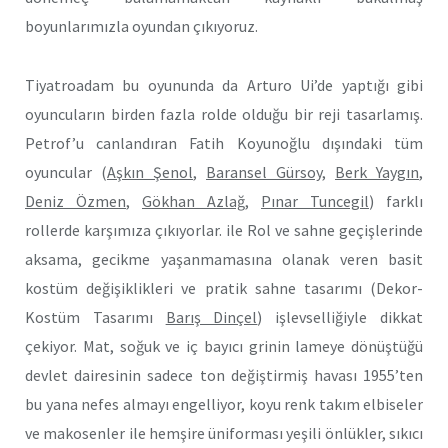
boyunlarımızla oyundan çıkıyoruz.
Tiyatroadam bu oyununda da Arturo Ui’de yaptığı gibi
oyuncuların birden fazla rolde olduğu bir reji tasarlamış.
Petrof’u canlandıran Fatih Koyunoğlu dışındaki tüm
oyuncular (
Aşkın Şenol
,
Baransel Gürsoy
,
Berk Yaygın
,
Deniz Özmen
,
Gökhan Azlağ
,
Pınar Tuncegil
) farklı
rollerde karşımıza çıkıyorlar. ile Rol ve sahne geçişlerinde
aksama, gecikme yaşanmamasına olanak veren basit
kostüm değişiklikleri ve pratik sahne tasarımı (Dekor-
Kostüm Tasarımı
Barış Dinçel
) işlevselliğiyle dikkat
çekiyor. Mat, soğuk ve iç bayıcı grinin lameye dönüştüğü
devlet dairesinin sadece ton değiştirmiş havası 1955’ten
bu yana nefes almayı engelliyor, koyu renk takım elbiseler
ve makosenler ile hemşire üniforması yeşili önlükler, sıkıcı