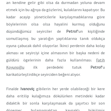
an kendine gelir gibi olsa da durmadan yoluna devam
etmek için bu ağrıya da gözlerini, kulaklarını kapatıyor. Bu
kadar acayip yöneticilerle karşılaşmadıklarına göre
böylelerinin olsa olsa hayalini kurmuş olduğunu
düşündüğümüz seyirciler de
Petrof
’un kişiliğinde
somutlaşmış bu yaratığın yaptıklarına tanık oldukça
oyuna çabucak dahil oluyorlar. İkinci perdenin daha kolay
akması ve seyirciyi içine almasının bir başka nedeni de
güldürü ögelerinin daha fazla kullanılması.
Fatih
Koyunoğlu
ilk perdedeki tutuk
Petrof
’u
karikatürleştirdikçe seyirciden beğeni alıyor.
Finalde
Ivanoviç
gibilerin her yerde olabileceği bir kere
daha eritilip kulağımıza dökülürken metindeki kadar
didaktik bir sonla karşılaşmasak da şaşırtıcı bir son
dönemeç bulamamaktan kaynaklı bükülmüş