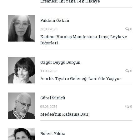
Efsanesi: İki Yaka Tek Hikaye
Fuldem Özkan
26.03.2026
0
Kadının Varoluş Manifestosu: Lena, Leyla ve
Diğerleri
Özgür Duygu Durgun
13.03.2026
0
Asırlık Tiyatro Geleneği İzmir’de Yaşıyor
Gürel Sürücü
05.03.2026
0
Medea’nın Kafasına Dair
Bülent Yıldız