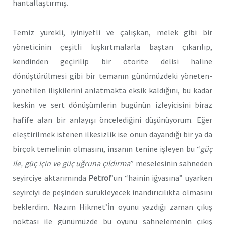
hantallaştırmış.
Temiz yürekli, iyiniyetli ve çalışkan, melek gibi bir
yöneticinin çeşitli kışkırtmalarla baştan çıkarılıp,
kendinden geçirilip bir otorite delisi haline
dönüştürülmesi gibi bir temanın günümüzdeki yöneten-
yönetilen ilişkilerini anlatmakta eksik kaldığını, bu kadar
keskin ve sert dönüşümlerin bugünün izleyicisini biraz
hafife alan bir anlayışı öncelediğini düşünüyorum. Eğer
eleştirilmek istenen ilkesizlik ise onun dayandığı bir ya da
birçok temelinin olmasını, insanın tenine işleyen bu “
güç
ile, güç için ve güç uğruna çıldırma
” meselesinin sahneden
seyirciye aktarımında
Petrof
’un “hainin iğvasına” uyarken
seyirciyi de peşinden sürükleyecek inandırıcılıkta olmasını
beklerdim. Nazım Hikmet’İn oyunu yazdığı zaman çıkış
noktası ile günümüzde bu oyunu sahnelemenin çıkış