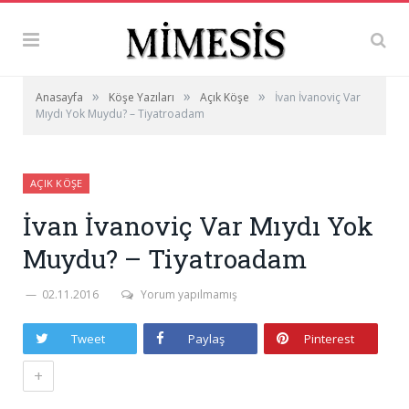
»
»
»
Anasayfa
Köşe Yazıları
Açık Köşe
İvan İvanoviç Var
Mıydı Yok Muydu? – Tiyatroadam
AÇIK KÖŞE
İvan İvanoviç Var Mıydı Yok
Muydu? – Tiyatroadam
02.11.2016
Yorum yapılmamış
Tweet
Paylaş
Pinterest
+