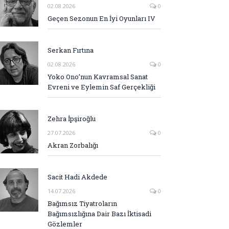
02.08.2026
0
Geçen Sezonun En İyi Oyunları IV
Serkan Fırtına
02.08.2026
0
Yoko Ono’nun Kavramsal Sanat
Evreni ve Eylemin Saf Gerçekliği
Zehra İpşiroğlu
27.07.2026
0
Akran Zorbalığı
Sacit Hadi Akdede
14.07.2026
0
Bağımsız Tiyatroların
Bağımsızlığına Dair Bazı İktisadi
Gözlemler