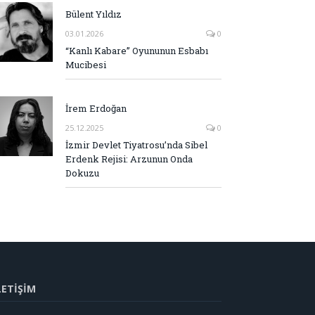
Bülent Yıldız
03.01.2026
0
“Kanlı Kabare” Oyununun Esbabı
Mucibesi
İrem Erdoğan
25.12.2025
0
İzmir Devlet Tiyatrosu’nda Sibel
Erdenk Rejisi: Arzunun Onda
Dokuzu
LETİŞİM