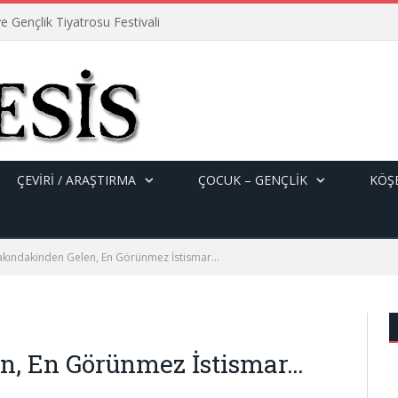
e Gençlik Tiyatrosu Festivali
ÇEVİRİ / ARAŞTIRMA
ÇOCUK – GENÇLIK
KÖŞE
akındakinden Gelen, En Görünmez İstismar…
n, En Görünmez İstismar…