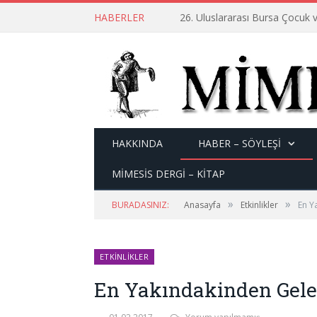
HABERLER
26. Uluslararası Bursa Çocuk v
HAKKINDA
HABER – SÖYLEŞI
MİMESİS DERGİ – KİTAP
»
»
BURADASINIZ:
Anasayfa
Etkinlikler
En Y
ETKINLIKLER
En Yakındakinden Gele