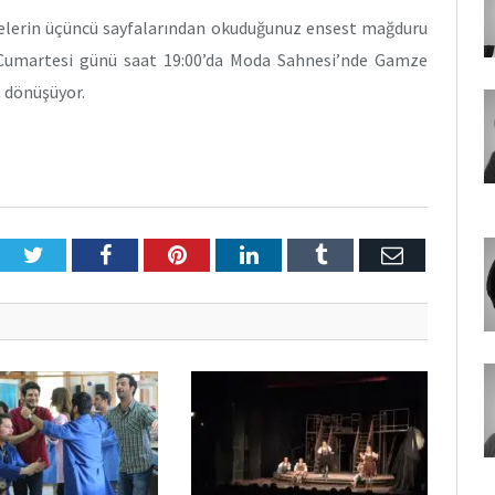
etelerin üçüncü sayfalarından okuduğunuz ensest mağduru
t Cumartesi günü saat 19:00’da Moda Sahnesi’nde Gamze
a dönüşüyor.
Twitter
Facebook
Pinterest
LinkedIn
Tumblr
E-
Posta