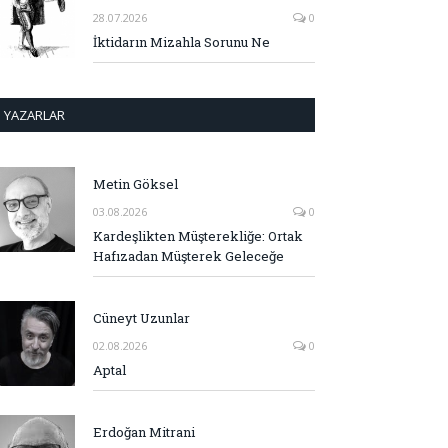
28.07.2026
0
İktidarın Mizahla Sorunu Ne
YAZARLAR
Metin Göksel
03.08.2026
0
Kardeşlikten Müşterekliğe: Ortak
Hafızadan Müşterek Geleceğe
Cüneyt Uzunlar
02.08.2026
0
Aptal
Erdoğan Mitrani