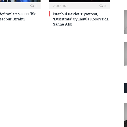
0
25.07.2026
0
Figüranları 950 TL’lik
İstanbul Devlet Tiyatrosu,
Mecbur Bıraktı
‘Lysistrata’ Oyunuyla Kosova’da
Sahne Aldı