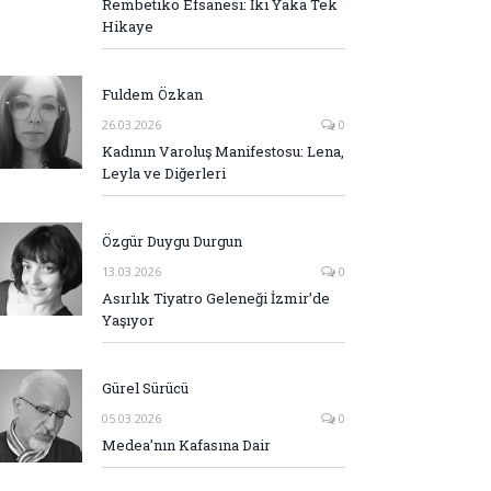
Rembetiko Efsanesi: İki Yaka Tek
Hikaye
Fuldem Özkan
26.03.2026
0
Kadının Varoluş Manifestosu: Lena,
Leyla ve Diğerleri
Özgür Duygu Durgun
13.03.2026
0
Asırlık Tiyatro Geleneği İzmir’de
Yaşıyor
Gürel Sürücü
05.03.2026
0
Medea’nın Kafasına Dair