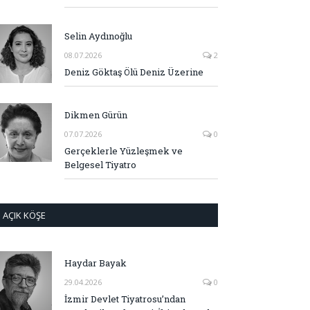
Selin Aydınoğlu
08.07.2026
2
Deniz Göktaş Ölü Deniz Üzerine
Dikmen Gürün
07.07.2026
0
Gerçeklerle Yüzleşmek ve
Belgesel Tiyatro
AÇIK KÖŞE
Haydar Bayak
29.04.2026
0
İzmir Devlet Tiyatrosu’ndan