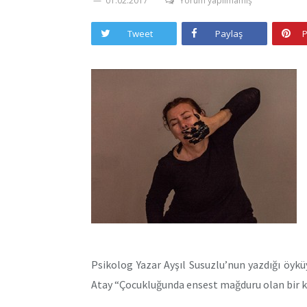
01.02.2017
Yorum yapılmamış
Tweet
Paylaş
P
Psikolog Yazar Ayşıl Susuzlu’nun yazdığı öy
Atay “Çocukluğunda ensest mağduru olan bir ka