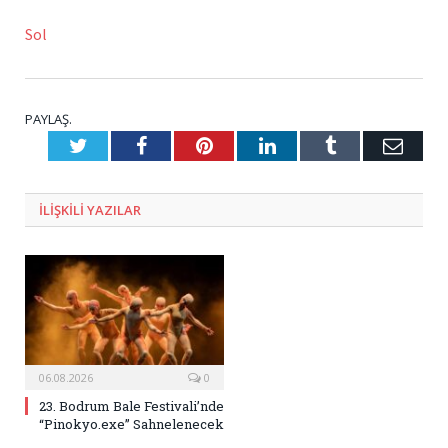
Sol
PAYLAŞ.
Twitter
Facebook
Pinterest
LinkedIn
Tumblr
E-
Posta
ILIŞKILI
YAZILAR
06.08.2026
0
23. Bodrum Bale Festivali’nde
“Pinokyo.exe” Sahnelenecek