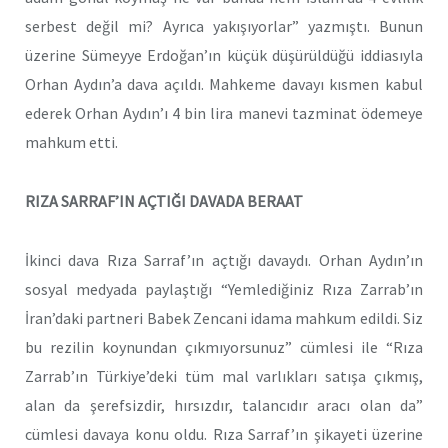
serbest değil mi? Ayrıca yakışıyorlar” yazmıştı. Bunun
üzerine Sümeyye Erdoğan’ın küçük düşürüldüğü iddiasıyla
Orhan Aydın’a dava açıldı. Mahkeme davayı kısmen kabul
ederek Orhan Aydın’ı 4 bin lira manevi tazminat ödemeye
mahkum etti.
RIZA SARRAF’IN AÇTIĞI DAVADA BERAAT
İkinci dava Rıza Sarraf’ın açtığı davaydı. Orhan Aydın’ın
sosyal medyada paylaştığı “Yemlediğiniz Rıza Zarrab’ın
İran’daki partneri Babek Zencani idama mahkum edildi. Siz
bu rezilin koynundan çıkmıyorsunuz” cümlesi ile “Rıza
Zarrab’ın Türkiye’deki tüm mal varlıkları satışa çıkmış,
alan da şerefsizdir, hırsızdır, talancıdır aracı olan da”
cümlesi davaya konu oldu. Rıza Sarraf’ın şikayeti üzerine