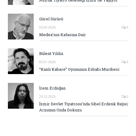
Gürel Sürücü
05.03.2026
0
Medea’nın Kafasına Dair
Bülent Yıldız
03.01.2026
0
“Kanlı Kabare” Oyununun Esbabı Mucibesi
İrem Erdoğan
25.12.2025
0
İzmir Devlet Tiyatrosu’nda Sibel Erdenk Rejisi:
Arzunun Onda Dokuzu