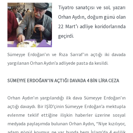
Tiyatro sanatçısı ve soL yazarı
Orhan Aydın, doğum günü olan
22 Mart’ı adliye koridorlarında
geçirdi.
Sümeyye Erdoğan’ın ve Rıza Sarraf’ın açtığı iki davada
yargılanan Orhan Aydın’a adliyede pasta da kesildi.
SÜMEYYE ERDOĞAN’IN AÇTIĞI DAVADA 4 BİN LİRA CEZA
Orhan Aydın’ın yargılandığı ilk dava Sümeyye Erdoğan’ın
açtığı davaydı. Bir IŞİD’çinin Sümeyye Erdoğan’a mektupla
evlenme teklif ettiğine ilişkin haberler üzerine sosyal
medyada paylaşımda bulunan Orhan Aydın, “Niye kızılıyor,
adam gönül koymuş ne var bunda hem İslam’da 4 evlilik