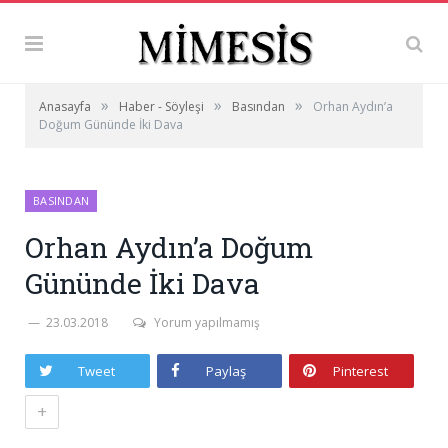
»
»
»
Anasayfa
Haber - Söyleşi
Basından
Orhan Aydın’a
Doğum Gününde İki Dava
BASINDAN
Orhan Aydın’a Doğum
Gününde İki Dava
23.03.2018
Yorum yapılmamış
Tweet
Paylaş
Pinterest
+