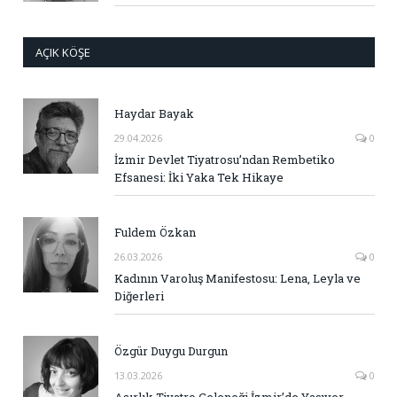
AÇIK KÖŞE
Haydar Bayak
29.04.2026
0
İzmir Devlet Tiyatrosu’ndan Rembetiko
Efsanesi: İki Yaka Tek Hikaye
Fuldem Özkan
26.03.2026
0
Kadının Varoluş Manifestosu: Lena, Leyla ve
Diğerleri
Özgür Duygu Durgun
13.03.2026
0
Asırlık Tiyatro Geleneği İzmir’de Yaşıyor