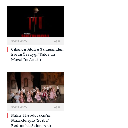
06.08.2026
0
Cihangir Atölye Sahnesinden
Boran Özsaygı “Saloz’un
Mavalı”nı Anlattı
06.08.2026
0
Mikis Theodorakis’in
Müzikleriyle “Zorba”
Bodrum’da Sahne Aldı