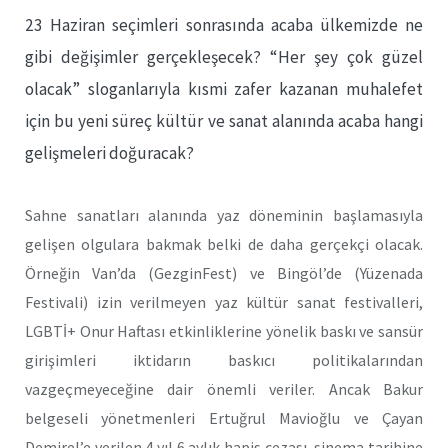
23 Haziran seçimleri sonrasında acaba ülkemizde ne
gibi değişimler gerçekleşecek? “Her şey çok güzel
olacak” sloganlarıyla kısmi zafer kazanan muhalefet
için bu yeni süreç kültür ve sanat alanında acaba hangi
gelişmeleri doğuracak?
Sahne sanatları alanında yaz döneminin başlamasıyla
gelişen olgulara bakmak belki de daha gerçekçi olacak.
Örneğin Van’da (GezginFest) ve Bingöl’de (Yüzenada
Festivali) izin verilmeyen yaz kültür sanat festivalleri,
LGBTİ+ Onur Haftası etkinliklerine yönelik baskı ve sansür
girişimleri iktidarın baskıcı politikalarından
vazgeçmeyeceğine dair önemli veriler. Ancak Bakur
belgeseli yönetmenleri Ertuğrul Mavioğlu ve Çayan
Demirel’e verilen 4 yıl 6 aylık hapis cezası, sinema tarihine