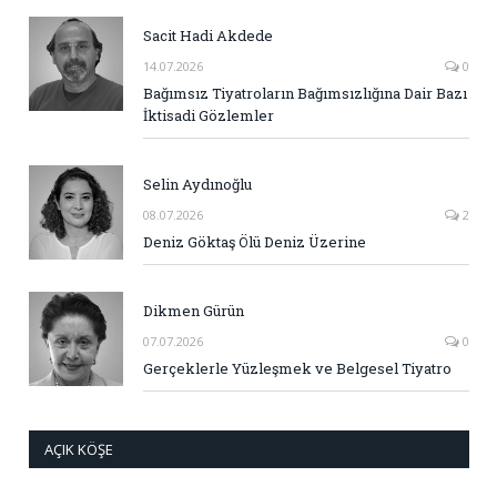
Sacit Hadi Akdede
14.07.2026
0
Bağımsız Tiyatroların Bağımsızlığına Dair Bazı
İktisadi Gözlemler
Selin Aydınoğlu
08.07.2026
2
Deniz Göktaş Ölü Deniz Üzerine
Dikmen Gürün
07.07.2026
0
Gerçeklerle Yüzleşmek ve Belgesel Tiyatro
AÇIK KÖŞE