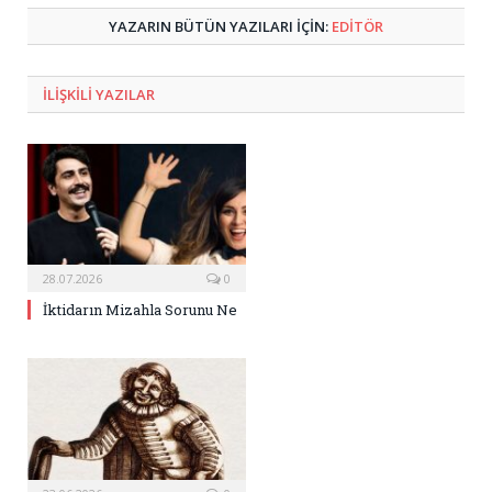
YAZARIN BÜTÜN YAZILARI IÇIN:
EDİTÖR
ILIŞKILI
YAZILAR
28.07.2026
0
İktidarın Mizahla Sorunu Ne