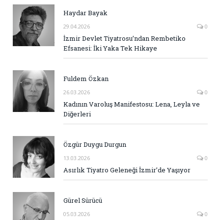
Haydar Bayak
29.04.2026
0
İzmir Devlet Tiyatrosu’ndan Rembetiko
Efsanesi: İki Yaka Tek Hikaye
Fuldem Özkan
26.03.2026
0
Kadının Varoluş Manifestosu: Lena, Leyla ve
Diğerleri
Özgür Duygu Durgun
13.03.2026
0
Asırlık Tiyatro Geleneği İzmir’de Yaşıyor
Gürel Sürücü
05.03.2026
0