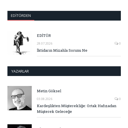
EDITÖRDEN
EDİTÖR
28.07.2026
0
İktidarın Mizahla Sorunu Ne
YAZARLAR
Metin Göksel
03.08.2026
0
Kardeşlikten Müşterekliğe: Ortak Hafızadan
Müşterek Geleceğe