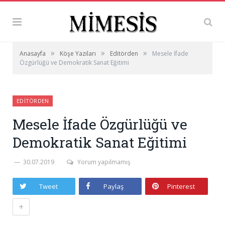
»
»
»
Anasayfa
Köşe Yazıları
Editörden
Mesele İfade
Özgürlüğü ve Demokratik Sanat Eğitimi
EDITÖRDEN
Mesele İfade Özgürlüğü ve
Demokratik Sanat Eğitimi
30.07.2019
Yorum yapılmamış
Tweet
Paylaş
Pinterest
+