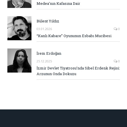
Medea’nın Kafasına Dair
Bülent Yıldız
03.01.2026
0
“Kanlı Kabare” Oyununun Esbabı Mucibesi
İrem Erdoğan
25.12.2025
0
İzmir Devlet Tiyatrosu’nda Sibel Erdenk Rejisi:
Arzunun Onda Dokuzu