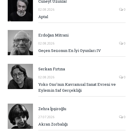
Cüneyt Uzunlar
02.08.2026
0
Aptal
Erdoğan Mitrani
02.08.2026
0
Geçen Sezonun En İyi Oyunları IV
Serkan Fırtına
02.08.2026
0
Yoko Ono’nun Kavramsal Sanat Evreni ve
Eylemin Saf Gerçekliği
Zehra İpşiroğlu
27.07.2026
0
Akran Zorbalığı