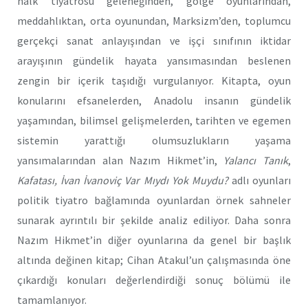
halk tiyatrosu geleneğinden, gölge oyunlarından,
meddahlıktan, orta oyunundan, Marksizm’den, toplumcu
gerçekçi sanat anlayışından ve işçi sınıfının iktidar
arayışının gündelik hayata yansımasından beslenen
zengin bir içerik taşıdığı vurgulanıyor. Kitapta, oyun
konularını efsanelerden, Anadolu insanın gündelik
yaşamından, bilimsel gelişmelerden, tarihten ve egemen
sistemin yarattığı olumsuzlukların yaşama
yansımalarından alan Nazım Hikmet’in,
Yalancı Tanık
,
Kafatası, İvan İvanoviç Var Mıydı Yok Muydu?
adlı oyunları
politik tiyatro bağlamında oyunlardan örnek sahneler
sunarak ayrıntılı bir şekilde analiz ediliyor. Daha sonra
Nazım Hikmet’in diğer oyunlarına da genel bir başlık
altında değinen kitap; Cihan Atakul’un çalışmasında öne
çıkardığı konuları değerlendirdiği sonuç bölümü ile
tamamlanıyor.