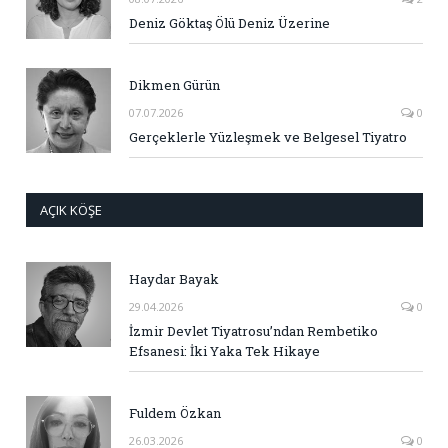
Deniz Göktaş Ölü Deniz Üzerine
Dikmen Gürün
07.07.2026
0
Gerçeklerle Yüzleşmek ve Belgesel Tiyatro
AÇIK KÖŞE
Haydar Bayak
29.04.2026
0
İzmir Devlet Tiyatrosu’ndan Rembetiko
Efsanesi: İki Yaka Tek Hikaye
Fuldem Özkan
26.03.2026
0