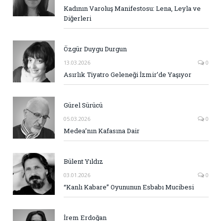
Kadının Varoluş Manifestosu: Lena, Leyla ve
Diğerleri
Özgür Duygu Durgun
13.03.2026
0
Asırlık Tiyatro Geleneği İzmir’de Yaşıyor
Gürel Sürücü
05.03.2026
0
Medea’nın Kafasına Dair
Bülent Yıldız
03.01.2026
0
“Kanlı Kabare” Oyununun Esbabı Mucibesi
İrem Erdoğan