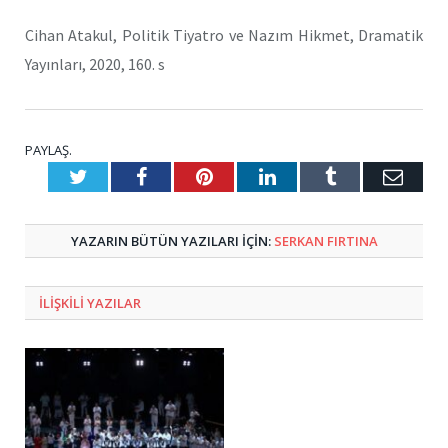
Cihan Atakul, Politik Tiyatro ve Nazım Hikmet, Dramatik
Yayınları, 2020, 160. s
PAYLAŞ.
Twitter
Facebook
Pinterest
LinkedIn
Tumblr
E-
Posta
YAZARIN BÜTÜN YAZILARI IÇIN:
SERKAN FIRTINA
ILIŞKILI
YAZILAR