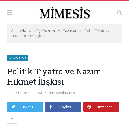
»
»
»
Anasayfa
Köşe Yazıları
Yazarlar
Politik Tiyatro ve
Nazım Hikmet İlişkisi
YAZARLAR
Politik Tiyatro ve Nazım
Hikmet İlişkisi
06.01.2021
Yorum yapılmamış
Tweet
Paylaş
Pinterest
+