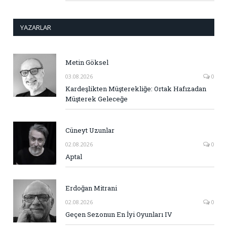
YAZARLAR
Metin Göksel
03.08.2026
0
Kardeşlikten Müşterekliğe: Ortak Hafızadan
Müşterek Geleceğe
Cüneyt Uzunlar
02.08.2026
0
Aptal
Erdoğan Mitrani
02.08.2026
0
Geçen Sezonun En İyi Oyunları IV