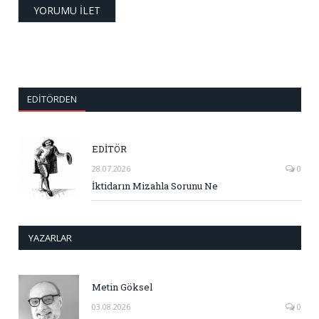
EDITÖRDEN
EDİTÖR
28.07.2026
0
İktidarın Mizahla Sorunu Ne
YAZARLAR
Metin Göksel
03.08.2026
0