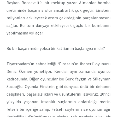
Başkan Roosevelt’e bir mektup yazar. Almanlar bomba
üretiminde başarısız olur ancak artık çok geçtir. Einstein
milyonları etkileyecek atom çekirdeğinin parçalanmasını
sağlar. Bu tüm dünyayı etkileyecek güçlü bir bombanın
yapılmasına yol açar.
Bu bir başarı mıdır yoksa bir katliamın başlangıcı mıdır?
Tiyatroadam’ın sahnelediği ‘Einstein’ın İhaneti’ oyununu
Deniz Özmen yönetiyor. Kendisi aynı zamanda oyuncu
kadrosunda. Diğer oyuncular ise Berk Yaygın ve Süleyman
Sucuoğlu. Oyunda Einstein gibi dünyaca ünlü bir dehanın
çelişkileri, başarısızlıkları ve üzüntülerini izliyoruz. 20’nci
yüzyılda yaşanan insanlık suçlarının anlatıldığı metin
felsefi bir içeriğe sahip. Felsefi söylemi size oyunun ağır
ilerlediğini düşündürmesin aksine tek perdede akıcı bir