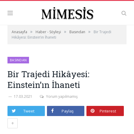
»
»
»
Anasayfa
Haber - Söyleşi
Basından
Bir Trajedi
Hikâyesi: Einstein’ın İhaneti
BASINDAN
Bir Trajedi Hikâyesi:
Einstein’ın İhaneti
17.03.2021
Yorum yapılmamış
Tweet
Paylaş
Pinterest
+