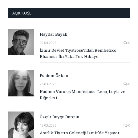
AÇIK KÖŞE
Haydar Bayak
29.04.2026
0
İzmir Devlet Tiyatrosu’ndan Rembetiko
Efsanesi: İki Yaka Tek Hikaye
Fuldem Özkan
26.03.2026
0
Kadının Varoluş Manifestosu: Lena, Leyla ve
Diğerleri
Özgür Duygu Durgun
13.03.2026
0
Asırlık Tiyatro Geleneği İzmir’de Yaşıyor