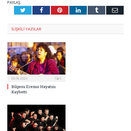
PAYLAŞ.
Twitter
Facebook
Pinterest
LinkedIn
Tumblr
E-
Posta
ILIŞKILI
YAZILAR
06.08.2026
0
Bilgesu Erenus Hayatını
Kaybetti