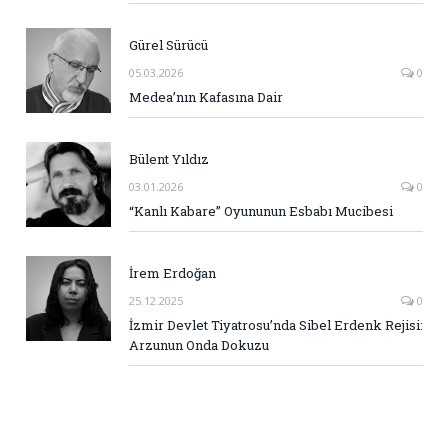
Gürel Sürücü
05.03.2026
0
Medea’nın Kafasına Dair
Bülent Yıldız
03.01.2026
0
“Kanlı Kabare” Oyununun Esbabı Mucibesi
İrem Erdoğan
25.12.2025
0
İzmir Devlet Tiyatrosu’nda Sibel Erdenk Rejisi:
Arzunun Onda Dokuzu