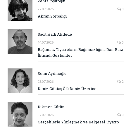
Zehra İpşiroğlu
27.07.2026
0
Akran Zorbalığı
Sacit Hadi Akdede
14.07.2026
0
Bağımsız Tiyatroların Bağımsızlığına Dair Bazı
İktisadi Gözlemler
Selin Aydınoğlu
08.07.2026
2
Deniz Göktaş Ölü Deniz Üzerine
Dikmen Gürün
07.07.2026
0
Gerçeklerle Yüzleşmek ve Belgesel Tiyatro