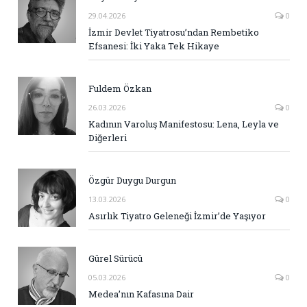
29.04.2026
0
İzmir Devlet Tiyatrosu’ndan Rembetiko
Efsanesi: İki Yaka Tek Hikaye
Fuldem Özkan
26.03.2026
0
Kadının Varoluş Manifestosu: Lena, Leyla ve
Diğerleri
Özgür Duygu Durgun
13.03.2026
0
Asırlık Tiyatro Geleneği İzmir’de Yaşıyor
Gürel Sürücü
05.03.2026
0
Medea’nın Kafasına Dair