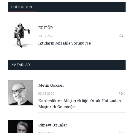
EDITÖRDEN
EDİTÖR
28.07.2026
0
İktidarın Mizahla Sorunu Ne
YAZARLAR
Metin Göksel
03.08.2026
0
Kardeşlikten Müşterekliğe: Ortak Hafızadan
Müşterek Geleceğe
Cüneyt Uzunlar