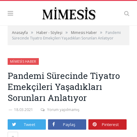
»
»
»
Anasayfa
Haber - Söyleşi
Mimesis Haber
Pandemi
Sürecinde Tiyatro Emekçileri Yaşadıkları Sorunları Anlatıyor
MIMESIS HABER
Pandemi Sürecinde Tiyatro
Emekçileri Yaşadıkları
Sorunları Anlatıyor
18.03.2021
Yorum yapılmamış
Tweet
Paylaş
Pinterest
+