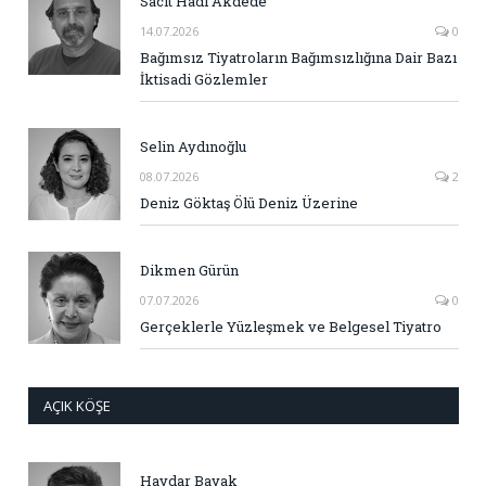
Sacit Hadi Akdede
14.07.2026
0
Bağımsız Tiyatroların Bağımsızlığına Dair Bazı
İktisadi Gözlemler
Selin Aydınoğlu
08.07.2026
2
Deniz Göktaş Ölü Deniz Üzerine
Dikmen Gürün
07.07.2026
0
Gerçeklerle Yüzleşmek ve Belgesel Tiyatro
AÇIK KÖŞE
Haydar Bayak