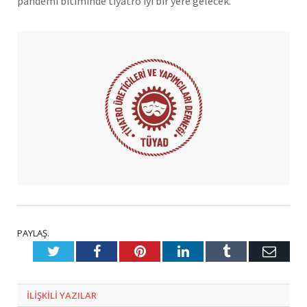
pandemi bitiminde tiyatro iyi bir yere gelecek.
PAYLAŞ.
Twitter
Facebook
Pinterest
LinkedIn
Tumblr
E-
Posta
ILIŞKILI
YAZILAR