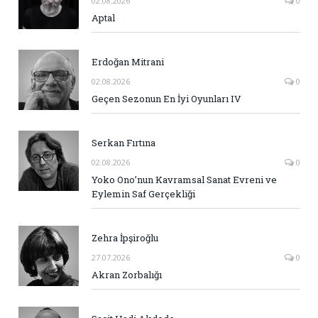
02.08.2026
0
Aptal
Erdoğan Mitrani
02.08.2026
0
Geçen Sezonun En İyi Oyunları IV
Serkan Fırtına
02.08.2026
0
Yoko Ono’nun Kavramsal Sanat Evreni ve
Eylemin Saf Gerçekliği
Zehra İpşiroğlu
27.07.2026
0
Akran Zorbalığı