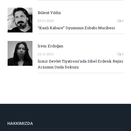
Bülent Yıldız
03.01.2026
0
“Kanlı Kabare” Oyununun Esbabı Mucibesi
İrem Erdoğan
25.12.2025
0
İzmir Devlet Tiyatrosu’nda Sibel Erdenk Rejisi:
Arzunun Onda Dokuzu
HAKKIMIZDA