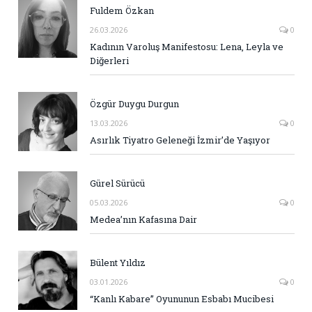
Fuldem Özkan
26.03.2026
0
Kadının Varoluş Manifestosu: Lena, Leyla ve
Diğerleri
Özgür Duygu Durgun
13.03.2026
0
Asırlık Tiyatro Geleneği İzmir’de Yaşıyor
Gürel Sürücü
05.03.2026
0
Medea’nın Kafasına Dair
Bülent Yıldız
03.01.2026
0
“Kanlı Kabare” Oyununun Esbabı Mucibesi