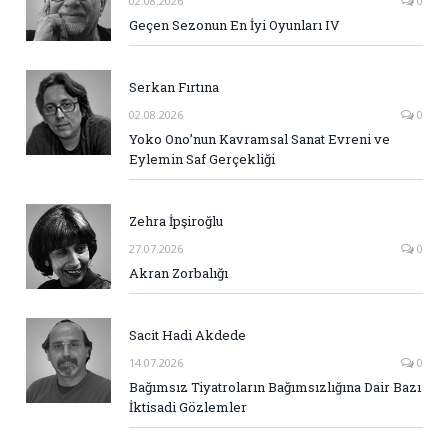
02.08.2026
0
Geçen Sezonun En İyi Oyunları IV
Serkan Fırtına
02.08.2026
0
Yoko Ono’nun Kavramsal Sanat Evreni ve
Eylemin Saf Gerçekliği
Zehra İpşiroğlu
27.07.2026
0
Akran Zorbalığı
Sacit Hadi Akdede
14.07.2026
0
Bağımsız Tiyatroların Bağımsızlığına Dair Bazı
İktisadi Gözlemler