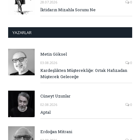
28.07.2026
0
İktidarın Mizahla Sorunu Ne
YAZARLAR
Metin Göksel
03.08.2026
0
Kardeşlikten Müşterekliğe: Ortak Hafızadan
Müşterek Geleceğe
Cüneyt Uzunlar
02.08.2026
0
Aptal
Erdoğan Mitrani