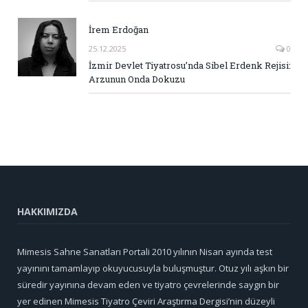
İrem Erdoğan
25.12.2025
0
İzmir Devlet Tiyatrosu’nda Sibel Erdenk Rejisi:
Arzunun Onda Dokuzu
HAKKIMIZDA
Mimesis Sahne Sanatları Portali 2010 yılının Nisan ayında test
yayınını tamamlayıp okuyucusuyla buluşmuştur. Otuz yılı aşkın bir
süredir yayınına devam eden ve tiyatro çevrelerinde saygın bir
yer edinen Mimesis Tiyatro Çeviri Araştırma Dergisi’nin düzeyli