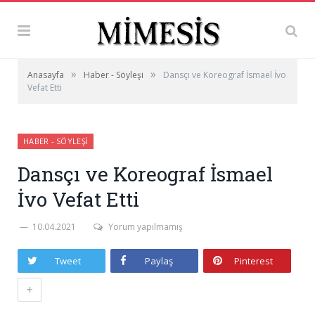
»
»
Anasayfa
Haber - Söyleşi
Dansçı ve Koreograf İsmael İvo
Vefat Etti
HABER - SÖYLEŞI
Dansçı ve Koreograf İsmael
İvo Vefat Etti
10.04.2021
Yorum yapılmamış
Tweet
Paylaş
Pinterest
+