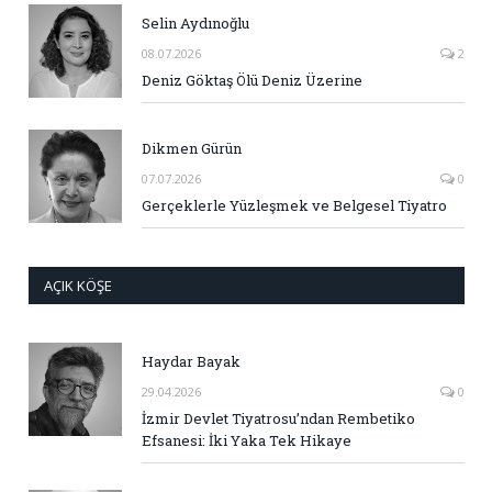
Selin Aydınoğlu
08.07.2026
2
Deniz Göktaş Ölü Deniz Üzerine
Dikmen Gürün
07.07.2026
0
Gerçeklerle Yüzleşmek ve Belgesel Tiyatro
AÇIK KÖŞE
Haydar Bayak
29.04.2026
0
İzmir Devlet Tiyatrosu’ndan Rembetiko
Efsanesi: İki Yaka Tek Hikaye