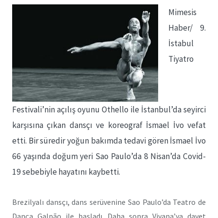
Mimesis
Haber/ 9.
İstabul
Tiyatro
Festivali’nin açılış oyunu Othello ile İstanbul’da seyirci
karşısına çıkan dansçı ve koreograf İsmael İvo vefat
etti. Bir süredir yoğun bakımda tedavi gören İsmael İvo
66 yaşında doğum yeri Sao Paulo’da 8 Nisan’da Covid-
19 sebebiyle hayatını kaybetti.
Brezilyalı dansçı, dans serüvenine Sao Paulo’da Teatro de
Dança Galpão ile başladı. Daha sonra Viyana’ya davet