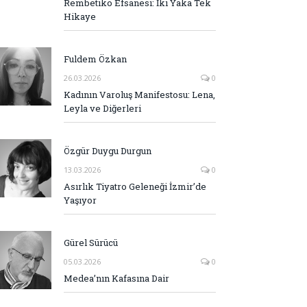
Rembetiko Efsanesi: İki Yaka Tek
Hikaye
Fuldem Özkan
26.03.2026
0
Kadının Varoluş Manifestosu: Lena,
Leyla ve Diğerleri
Özgür Duygu Durgun
13.03.2026
0
Asırlık Tiyatro Geleneği İzmir’de
Yaşıyor
Gürel Sürücü
05.03.2026
0
Medea’nın Kafasına Dair