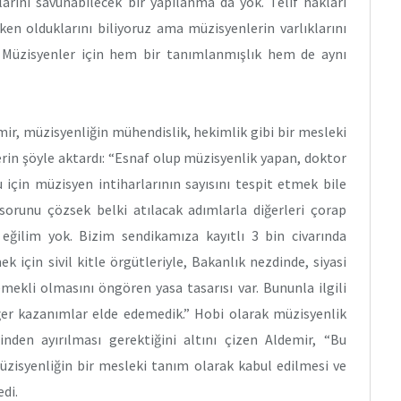
rını savunabilecek bir yapılanma da yok. Telif hakları
en olduklarını biliyoruz ama müzisyenlerin varlıklarını
 Müzisyenler için hem bir tanımlanmışlık hem de aynı
ir, müzisyenliğin mühendislik, hekimlik gibi bir mesleki
erin şöyle aktardı: “Esnaf olup müzisyenlik yapan, doktor
 için müzisyen intiharlarının sayısını tespit etmek bile
orunu çözsek belki atılacak adımlarla diğerleri çorap
ğilim yok. Bizim sendikamıza kayıtlı 3 bin civarında
 için sivil kitle örgütleriyle, Bakanlık nezdinde, siyasi
mekli olmasını öngören yasa tasarısı var. Bununla ilgili
er kazanımlar elde edemedik.” Hobi olarak müzisyenlik
inden ayırılması gerektiğini altını çizen Aldemir, “Bu
Müzisyenliğin bir mesleki tanım olarak kabul edilmesi ve
edi.