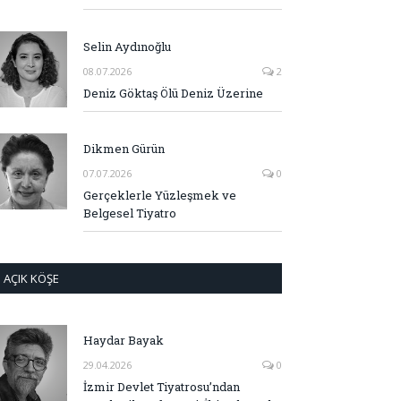
Selin Aydınoğlu
08.07.2026
2
Deniz Göktaş Ölü Deniz Üzerine
Dikmen Gürün
07.07.2026
0
Gerçeklerle Yüzleşmek ve
Belgesel Tiyatro
AÇIK KÖŞE
Haydar Bayak
29.04.2026
0
İzmir Devlet Tiyatrosu’ndan