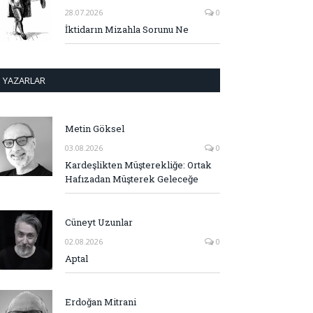
28.07.2026
0
İktidarın Mizahla Sorunu Ne
YAZARLAR
Metin Göksel
03.08.2026
0
Kardeşlikten Müşterekliğe: Ortak
Hafızadan Müşterek Geleceğe
Cüneyt Uzunlar
02.08.2026
0
Aptal
Erdoğan Mitrani