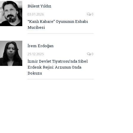
Bülent Yıldız
03.01.2026
0
“Kanlı Kabare” Oyununun Esbabı
Mucibesi
İrem Erdoğan
25.12.2025
0
İzmir Devlet Tiyatrosu’nda Sibel
Erdenk Rejisi: Arzunun Onda
Dokuzu