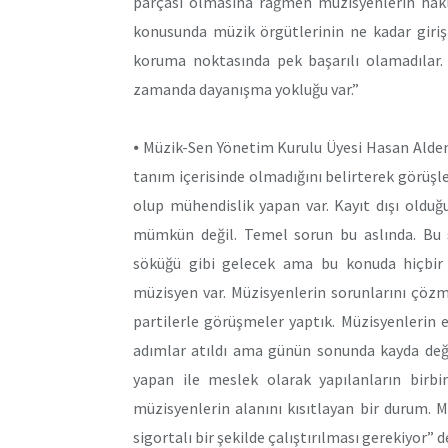
parçası olmasına rağmen müzisyenlerin hakla
konusunda müzik örgütlerinin ne kadar girişk
koruma noktasında pek başarılı olamadılar.
zamanda dayanışma yokluğu var.”
⦁ Müzik-Sen Yönetim Kurulu Üyesi Hasan Aldem
tanım içerisinde olmadığını belirterek görüşl
olup mühendislik yapan var. Kayıt dışı olduğu
mümkün değil. Temel sorun bu aslında. Bu s
söküğü gibi gelecek ama bu konuda hiçbir e
müzisyen var. Müzisyenlerin sorunlarını çözmek
partilerle görüşmeler yaptık. Müzisyenlerin e
adımlar atıldı ama günün sonunda kayda değ
yapan ile meslek olarak yapılanların birbir
müzisyenlerin alanını kısıtlayan bir durum. 
sigortalı bir şekilde çalıştırılması gerekiyor” d