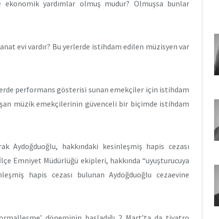
 ve ekonomik yardımlar olmuş mudur? Olmuşsa bunlar
 sanat evi vardır? Bu yerlerde istihdam edilen müzisyen var
rlerde performans gösterisi sunan emekçiler için istihdam
ışan müzik emekçilerinin güvenceli bir biçimde istihdam
rak Aydoğduoğlu, hakkındaki kesinleşmiş hapis cezası
i İlçe Emniyet Müdürlüğü ekipleri, hakkında “uyuşturucuya
nleşmiş hapis cezası bulunan Aydoğduoğlu cezaevine
normalleşme’ döneminin başladığı 2 Mart’ta da tiyatro