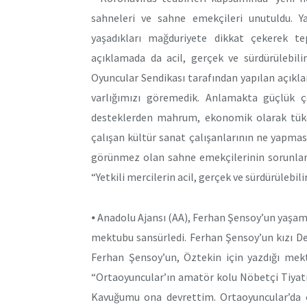
sahneleri ve sahne emekçileri unutuldu. Y
yaşadıkları mağduriyete dikkat çekerek te
açıklamada da acil, gerçek ve sürdürülebilir
Oyuncular Sendikası tarafından yapılan açıkla
varlığımızı göremedik. Anlamakta güçlük çe
desteklerden mahrum, ekonomik olarak tüke
çalışan kültür sanat çalışanlarının ne yapma
görünmez olan sahne emekçilerinin sorunlar
“Yetkili mercilerin acil, gerçek ve sürdürülebili
⦁ Anadolu Ajansı (AA), Ferhan Şensoy’un yaşamı
mektubu sansürledi. Ferhan Şensoy’un kızı De
Ferhan Şensoy’un, Öztekin için yazdığı mekt
“Ortaoyuncular’ın amatör kolu Nöbetçi Tiyatro
Kavuğumu ona devrettim. Ortaoyuncular’da ço