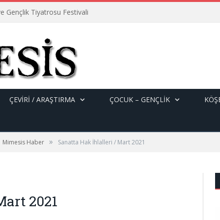
e Gençlik Tiyatrosu Festivali
ÇEVİRİ / ARAŞTIRMA
ÇOCUK – GENÇLIK
KÖŞE
»
Mimesis Haber
Sanatta Hak İhlalleri / Mart 2021
Mart 2021