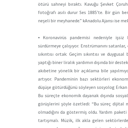
ötürü sahneyi bıraktı. Kavuğu Şevket Çoruh’
fotoğrafı asılı durur Ses 1885’te. Bir gün 
neşeli bir meyhanede.” kAnadolu Ajansı ise me
⦁ Koronavirüs pandemisi nedeniyle işsiz 
sürdürmeye çalışıyor. Enstrümanını satanlar, e
sıkıntısı ortak: Geçim sıkıntısı ve duygusal
yaptığı biner liralık yardımın dışında bir des
akıbetine yönelik bir açıklama bile yapılmı
artıyor. Pandeminin bazı sektörleri ekono
düşüşe götürdüğünü söyleyen sosyolog Erkan Sa
Bu süreçte ekonomik dayanak dışında sosyal 
görüşlerini şöyle özetledi: “Bu süreç dijital
olmadığını da göstermiş oldu. Yardım paketi 
tartışmalı. Müzik, ilk akla gelen sektörler