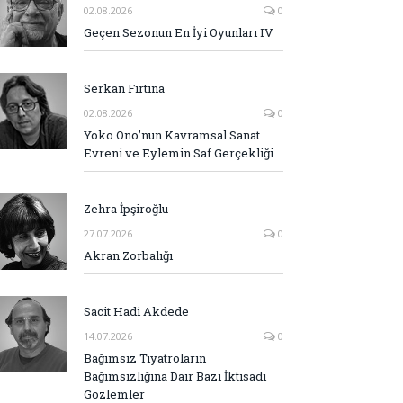
02.08.2026
0
Geçen Sezonun En İyi Oyunları IV
Serkan Fırtına
02.08.2026
0
Yoko Ono’nun Kavramsal Sanat
Evreni ve Eylemin Saf Gerçekliği
Zehra İpşiroğlu
27.07.2026
0
Akran Zorbalığı
Sacit Hadi Akdede
14.07.2026
0
Bağımsız Tiyatroların
Bağımsızlığına Dair Bazı İktisadi
Gözlemler