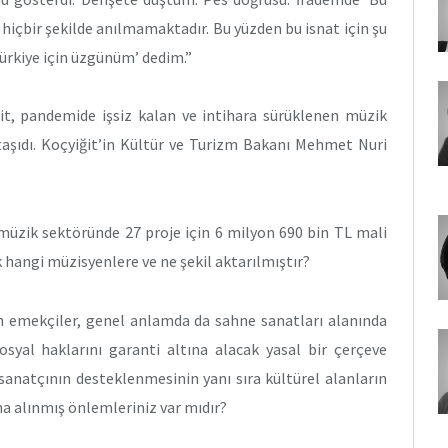
içbir şekilde anılmamaktadır. Bu yüzden bu isnat için şu
rkiye için üzgünüm’ dedim.”
ğit, pandemide işsiz kalan ve intihara sürüklenen müzik
taşıdı. Koçyiğit’in Kültür ve Turizm Bakanı Mehmet Nuri
a müzik sektöründe 27 proje için 6 milyon 690 bin TL mali
k hangi müzisyenlere ve ne şekil aktarılmıştır?
en emekçiler, genel anlamda da sahne sanatları alanında
osyal haklarını garanti altına alacak yasal bir çerçeve
anatçının desteklenmesinin yanı sıra kültürel alanların
na alınmış önlemleriniz var mıdır?