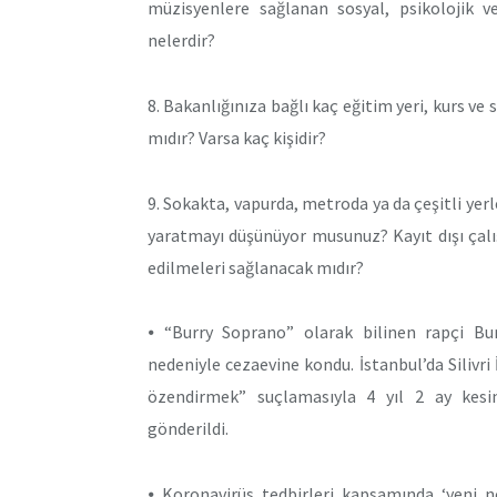
müzisyenlere sağlanan sosyal, psikolojik
nelerdir?
8. Bakanlığınıza bağlı kaç eğitim yeri, kurs ve
mıdır? Varsa kaç kişidir?
9. Sokakta, vapurda, metroda ya da çeşitli ye
yaratmayı düşünüyor musunuz? Kayıt dışı çal
edilmeleri sağlanacak mıdır?
⦁ “Burry Soprano” olarak bilinen rapçi Bu
nedeniyle cezaevine kondu. İstanbul’da Silivr
özendirmek” suçlamasıyla 4 yıl 2 ay kesi
gönderildi.
⦁ Koronavirüs tedbirleri kapsamında ‘yeni 