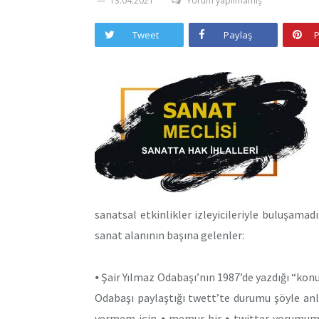
13.04.2021
Yorum yapılmamış
Tweet
Paylaş
P
sanatsal etkinlikler izleyicileriyle buluşamadı
sanat alanının başına gelenler:
⦁ Şair Yılmaz Odabaşı’nın 1987’de yazdığı “konuş
Odabaşı paylaştığı twett’te durumu şöyle anl
vermem için ⦁ memur bir ⦁ twitter yorumumu