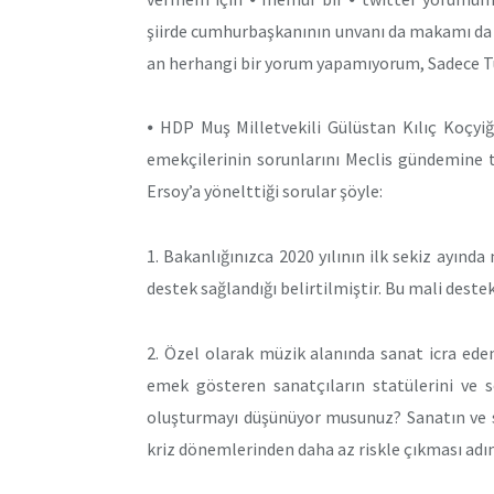
şiirde cumhurbaşkanının unvanı da makamı da h
an herhangi bir yorum yapamıyorum, Sadece Tü
⦁ HDP Muş Milletvekili Gülüstan Kılıç Koçyi
emekçilerinin sorunlarını Meclis gündemine 
Ersoy’a yönelttiği sorular şöyle:
1. Bakanlığınızca 2020 yılının ilk sekiz ayınd
destek sağlandığı belirtilmiştir. Bu mali deste
2. Özel olarak müzik alanında sanat icra ed
emek gösteren sanatçıların statülerini ve s
oluşturmayı düşünüyor musunuz? Sanatın ve s
kriz dönemlerinden daha az riskle çıkması adı