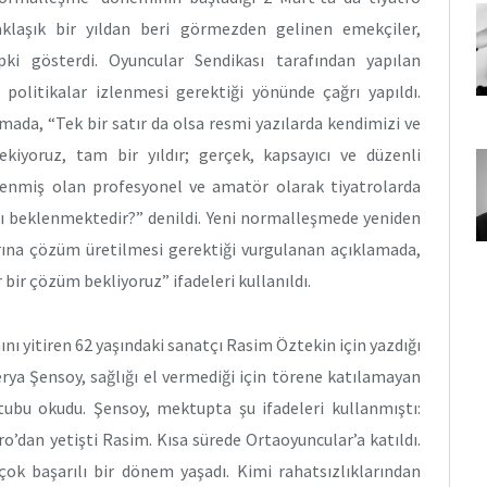
aklaşık bir yıldan beri görmezden gelinen emekçiler,
pki gösterdi. Oyuncular Sendikası tarafından yapılan
 politikalar izlenmesi gerektiği yönünde çağrı yapıldı.
mada, “Tek bir satır da olsa resmi yazılarda kendimizi ve
kiyoruz, tam bir yıldır; gerçek, kapsayıcı ve düzenli
nmiş olan profesyonel ve amatör olarak tiyatrolarda
sı beklenmektedir?” denildi. Yeni normalleşmede yeniden
ına çözüm üretilmesi gerektiği vurgulanan açıklamada,
r bir çözüm bekliyoruz” ifadeleri kullanıldı.
nı yitiren 62 yaşındaki sanatçı Rasim Öztekin için yazdığı
rya Şensoy, sağlığı el vermediği için törene katılamayan
ubu okudu. Şensoy, mektupta şu ifadeleri kullanmıştı:
’dan yetişti Rasim. Kısa sürede Ortaoyuncular’a katıldı.
k başarılı bir dönem yaşadı. Kimi rahatsızlıklarından