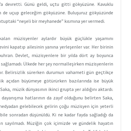
a devretti. Günü geldi, uçtu gitti gökyüzüne. Kavuklu
ben de uçup geleceğim gökyüzüne. Buluşuruz gökyüzünde
ktuptaki “neşeli bir meyhanede” kısmına yer vermedi.
kalan müzisyenler aylardır büyük güçlükle yaşamını
vini kapatıp ailesinin yanına yerleşenler var. Her birinin
 buhran. Devlet, müzisyenlere bir yılda dört ay boyunca
tek sağlamadı. Ülkede her şey normalleşirken müzisyenlerin
yor. Belirsizlik sürerken durumun vahameti gün geçtikçe
mik açıdan büyümeye götürürken bazılarında ise büyük
ka, müzik dünyasının ikinci grupta yer aldığını aktardı.
dayanışma hatlarının da zayıf olduğunu belirten Saka,
 medyadan gelebilecek gelirin çoğu müzisyen için yeterli
bile sonradan düşünüldü. Ki ne kadar fayda sağladığı da
den sayılmadı. Müziğin çok içimizde ve gündelik hayatın