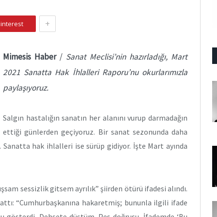
+
interest
Mimesis Haber
/
Sanat Meclisi’nin hazırladığı, Mart
2021 Sanatta Hak İhlalleri Raporu’nu okurlarımızla
paylaşıyoruz.
Salgın hastalığın sanatın her alanını vurup darmadağın
ettiği günlerden geçiyoruz. Bir sanat sezonunda daha
. Sanatta hak ihlalleri ise sürüp gidiyor. İşte Mart ayında
sam sessizlik gitsem ayrılık” şiirden ötürü ifadesi alındı.
attı: “Cumhurbaşkanına hakaretmiş; bununla ilgili ifade
 gösterdi. Dehşete düştüm. Pes doğrusu. İfademde ‘Bu