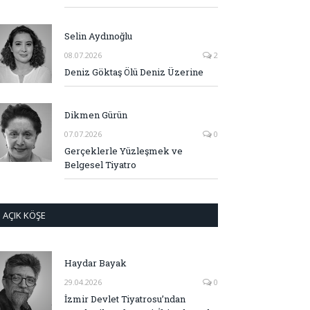
Selin Aydınoğlu
08.07.2026
2
Deniz Göktaş Ölü Deniz Üzerine
Dikmen Gürün
07.07.2026
0
Gerçeklerle Yüzleşmek ve
Belgesel Tiyatro
AÇIK KÖŞE
Haydar Bayak
29.04.2026
0
İzmir Devlet Tiyatrosu’ndan