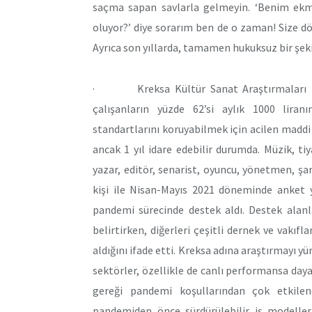
saçma sapan savlarla gelmeyin. ‘Benim ek
oluyor?’ diye sorarım ben de o zaman! Size 
Ayrıca son yıllarda, tamamen hukuksuz bir şek
· Kreksa Kültür Sanat Araştırmaları tar
çalışanların yüzde 62’si aylık 1000 liran
standartlarını koruyabilmek için acilen maddi d
ancak 1 yıl idare edebilir durumda. Müzik, ti
yazar, editör, senarist, oyuncu, yönetmen, şa
kişi ile Nisan-Mayıs 2021 döneminde anket ya
pandemi sürecinde destek aldı. Destek alanl
belirtirken, diğerleri çeşitli dernek ve vakıf
aldığını ifade etti. Kreksa adına araştırmayı y
sektörler, özellikle de canlı performansa dayal
gereği pandemi koşullarından çok etkilen
pandemiden önce sürdürülebilir iş modeller