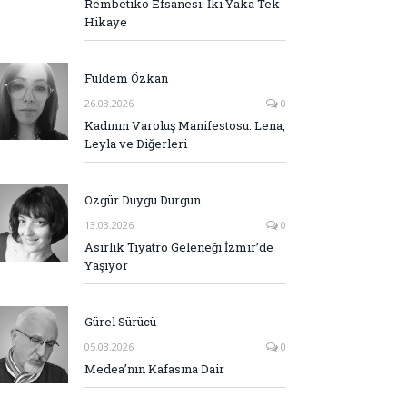
Rembetiko Efsanesi: İki Yaka Tek
Hikaye
Fuldem Özkan
26.03.2026
0
Kadının Varoluş Manifestosu: Lena,
Leyla ve Diğerleri
Özgür Duygu Durgun
13.03.2026
0
Asırlık Tiyatro Geleneği İzmir’de
Yaşıyor
Gürel Sürücü
05.03.2026
0
Medea’nın Kafasına Dair