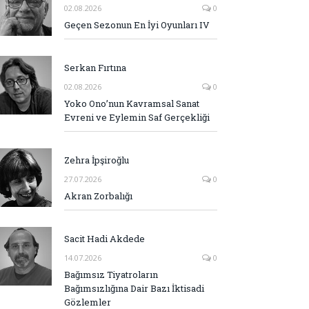
02.08.2026
0
Geçen Sezonun En İyi Oyunları IV
Serkan Fırtına
02.08.2026
0
Yoko Ono’nun Kavramsal Sanat
Evreni ve Eylemin Saf Gerçekliği
Zehra İpşiroğlu
27.07.2026
0
Akran Zorbalığı
Sacit Hadi Akdede
14.07.2026
0
Bağımsız Tiyatroların
Bağımsızlığına Dair Bazı İktisadi
Gözlemler