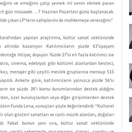
meğimi ve emeğimi çalıp yemek mi senin ekmek paran
dört gün müsaade… 7 Haziran Pazartesi günü başlanacak.
ilde çıkan LP’lerin sahiplerini de mahkemeye vereceğim.”
afından yapılan araştırma, kültür sanat sektöründe
ın altında kazanıyor. Katılımcıların yüzde 63’üyaşam
esteğe ihtiyaç duyuyor. Yüzde 27’si en fazla katılımcı ise
yatro, sinema, edebiyat gibi kültürel alanlardan besteci,
rkıcı, menajer gibi çeşitli meslek gruplarına mensup 515
pıldı. Ankete göre, katılımcıların yalnızca yüzde 56’sı
arın ise yüzde 38’i kamu kurumlarından destek aldığını
lardan, özel kuruluşlardan veya diğer girişimlerden destek
ürüten Funda Lena, sonuçları şöyle değerlendirdi: “Kültürel
ı olan gösteri sanatları ve canlı müzik alanları, doğaları
di. Fakat bunun yanı sıra, kültür sanat sektöründe
inin çeşitli sebeplerle oluşamamış olması, sanatçı ve