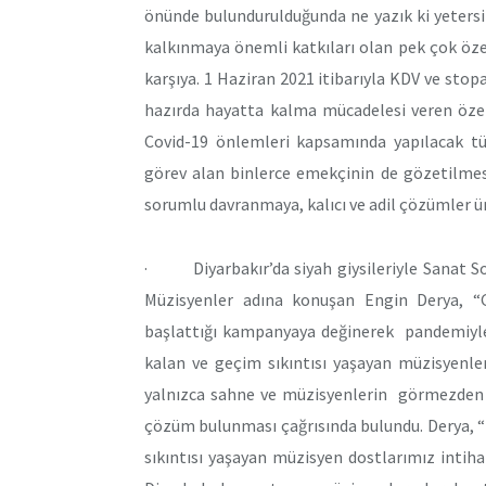
önünde bulundurulduğunda ne yazık ki yetersi
kalkınmaya önemli katkıları olan pek çok öze
karşıya. 1 Haziran 2021 itibarıyla KDV ve sto
hazırda hayatta kalma mücadelesi veren özel
Covid-19 önlemleri kapsamında yapılacak t
görev alan binlerce emekçinin de gözetilmesi
sorumlu davranmaya, kalıcı ve adil çözümler ü
· Diyarbakır’da siyah giysileriyle Sanat So
Müzisyenler adına konuşan Engin Derya, “
başlattığı kampanyaya değinerek pandemiyle bi
kalan ve geçim sıkıntısı yaşayan müzisyenler
yalnızca sahne ve müzisyenlerin görmezden g
çözüm bulunması çağrısında bulundu. Derya, “
sıkıntısı yaşayan müzisyen dostlarımız inti