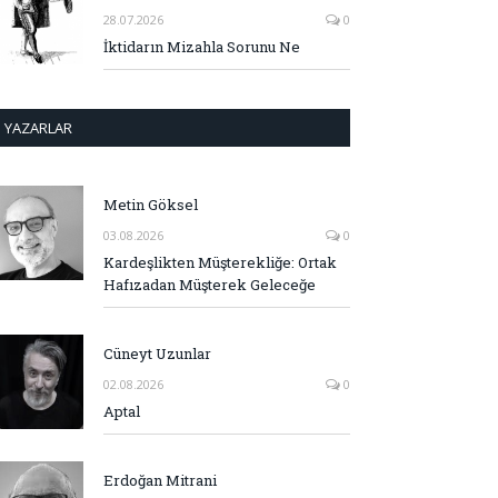
28.07.2026
0
İktidarın Mizahla Sorunu Ne
YAZARLAR
Metin Göksel
03.08.2026
0
Kardeşlikten Müşterekliğe: Ortak
Hafızadan Müşterek Geleceğe
Cüneyt Uzunlar
02.08.2026
0
Aptal
Erdoğan Mitrani