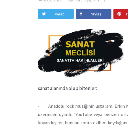
09.07.2021
Yorum yapılmamış
Tweet
Paylaş
P
sanat alanında olup bitenler:
· Anadolu rock müziğinin usta ismi Erkin Kor
üzerinden uyardı: “YouTube veya benzeri ort
koyan kişiler, bundan sonra ekibim koyduğunuz