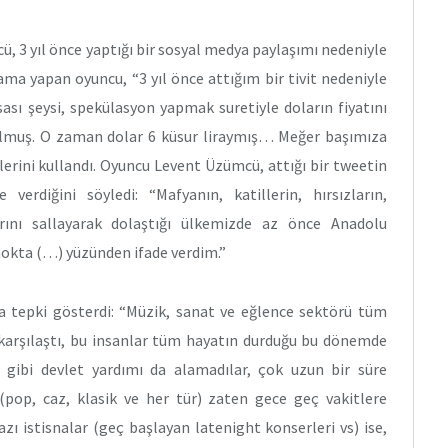
3 yıl önce yaptığı bir sosyal medya paylaşımı nedeniyle
lama yapan oyuncu, “3 yıl önce attığım bir tivit nedeniyle
ası şeysi, spekülasyon yapmak suretiyle doların fiyatını
olmuş. O zaman dolar 6 küsur liraymış… Meğer başımıza
erini kullandı. Oyuncu Levent Üzümcü, attığı bir tweetin
erdiğini söyledi: “Mafyanın, katillerin, hırsızların,
llarını sallayarak dolaştığı ülkemizde az önce Anadolu
 nokta (…) yüzünden ifade verdim.”
tepki gösterdi: “Müzik, sanat ve eğlence sektörü tüm
karşılaştı, bu insanlar tüm hayatın durduğu bu dönemde
i gibi devlet yardımı da alamadılar, çok uzun bir süre
pop, caz, klasik ve her tür) zaten gece geç vakitlere
azı istisnalar (geç başlayan latenight konserleri vs) ise,