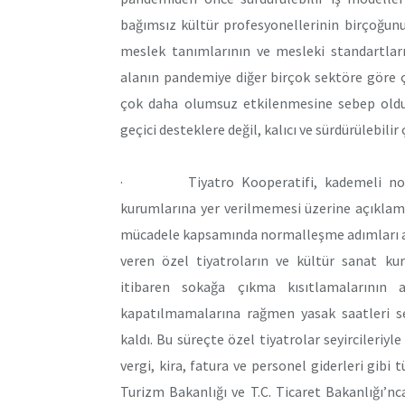
bağımsız kültür profesyonellerinin birçoğunun
meslek tanımlarının ve mesleki standartlar
alanın pandemiye diğer birçok sektöre göre 
çok daha olumsuz etkilenmesine sebep oldu.
geçici desteklere değil, kalıcı ve sürdürülebilir
· Tiyatro Kooperatifi, kademeli normal
kurumlarına yer verilmemesi üzerine açıklama
mücadele kapsamında normalleşme adımları açı
veren özel tiyatroların ve kültür sanat ku
itibaren sokağa çıkma kısıtlamalarının ar
kapatılmamalarına rağmen yasak saatleri se
kaldı. Bu süreçte özel tiyatrolar seyircileriy
vergi, kira, fatura ve personel giderleri gibi
Turizm Bakanlığı ve T.C. Ticaret Bakanlığı’n