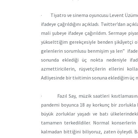
· Tiyatro ve sinema oyuncusu Levent Üzümcü, 
ifadeye çağrıldığını açıkladı. Twitter’dan açık
mali şubeye ifadeye çağırıldım. Sermaye piyas
yükselttiğim gerekçesiyle benden şikâyetçi 
gelenlerin sorumlusu benmişim ya len” ifadel
sonunda eklediği üç nokta nedeniyle ifade v
azmettiricilerin, rüşvetçilerin ellerini ko
Adliyesinde bir tivitimin sonuna eklediğim üç
· Fazıl Say, müzik saatleri kısıtlamasına 
pandemi boyunca 18 ay korkunç bir zorlukla 
büyük zorluklar yaşadı ve batı ülkelerindek
tamamen terkedildiler. Normal konserlerin (
kalmadan bittiğini biliyoruz, zaten öyleydi. B