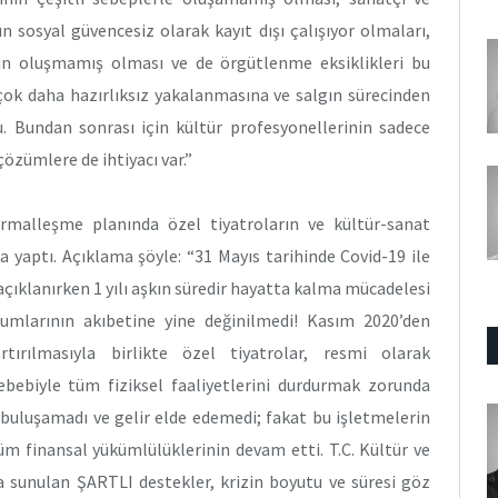
 sosyal güvencesiz olarak kayıt dışı çalışıyor olmaları,
ın oluşmamış olması ve de örgütlenme eksiklikleri bu
çok daha hazırlıksız yakalanmasına ve salgın sürecinden
 Bundan sonrası için kültür profesyonellerinin sadece
 çözümlere de ihtiyacı var.”
leşme planında özel tiyatroların ve kültür-sanat
 yaptı. Açıklama şöyle: “31 Mayıs tarihinde Covid-19 ile
klanırken 1 yılı aşkın süredir hayatta kalma mücadelesi
rumlarının akıbetine yine değinilmedi! Kasım 2020’den
tırılmasıyla birlikte özel tiyatrolar, resmi olarak
bebiyle tüm fiziksel faaliyetlerini durdurmak zorunda
le buluşamadı ve gelir elde edemedi; fakat bu işletmelerin
 tüm finansal yükümlülüklerinin devam etti. T.C. Kültür ve
ca sunulan ŞARTLI destekler, krizin boyutu ve süresi göz