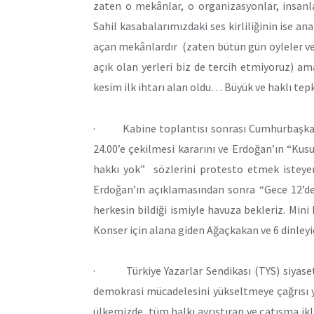
zaten o mekânlar, o organizasyonlar, insanl
Sahil kasabalarımızdaki ses kirliliğinin ise a
açan mekânlardır (zaten bütün gün öyleler v
açık olan yerleri biz de tercih etmiyoruz) a
kesim ilk ihtarı alan oldu… Büyük ve haklı tepk
· Kabine toplantısı sonrası Cumhurbaşkanı
24.00’e çekilmesi kararını ve Erdoğan’ın “Ku
hakkı yok” sözlerini protesto etmek isteyen
Erdoğan’ın açıklamasından sonra “Gece 12’de
herkesin bildiği ismiyle havuza bekleriz. Mini
Konser için alana giden Ağaçkakan ve 6 dinleyic
· Türkiye Yazarlar Sendikası (TYS) siyaset-
demokrasi mücadelesini yükseltmeye çağrısı y
ülkemizde, tüm halkı ayrıştıran ve çatışma ikli