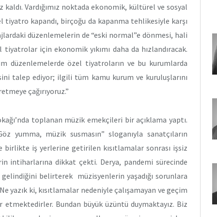
z kaldı. Vardığımız noktada ekonomik, kültürel ve sosyal
l tiyatro kapandı, birçoğu da kapanma tehlikesiyle karşı
pajlardaki düzenlemelerin de “eski normal”e dönmesi, hali
 tiyatrolar için ekonomik yıkımı daha da hızlandıracak.
üm düzenlemelerde özel tiyatroların ve bu kurumlarda
ni talep ediyor; ilgili tüm kamu kurum ve kuruluşlarını
retmeye çağırıyoruz.”
kağı’nda toplanan müzik emekçileri bir açıklama yaptı.
Göz yumma, müzik susmasın” sloganıyla sanatçıların
rlikte iş yerlerine getirilen kısıtlamalar sonrası işsiz
in intiharlarına dikkat çekti. Derya, pandemi sürecinde
elindiğini belirterek müzisyenlerin yaşadığı sorunlara
Ne yazık ki, kısıtlamalar nedeniyle çalışamayan ve geçim
har etmektedirler. Bundan büyük üzüntü duymaktayız. Biz