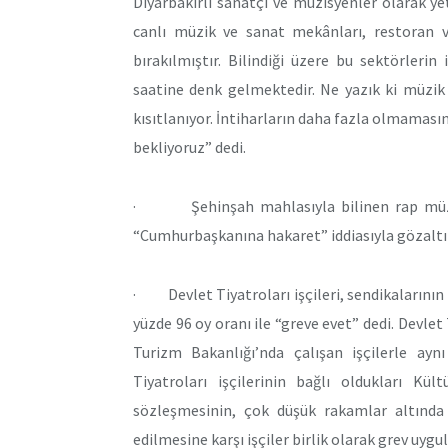
Diyarbakırlı sanatçı ve müzisyenler olarak y
canlı müzik ve sanat mekânları, restoran ve
bırakılmıştır. Bilindiği üzere bu sektörlerin
saatine denk gelmektedir. Ne yazık ki müzik
kısıtlanıyor. İntiharların daha fazla olmaması
bekliyoruz” dedi.
· Şehinşah mahlasıyla bilinen rap müzisy
“Cumhurbaşkanına hakaret” iddiasıyla gözaltına
· Devlet Tiyatroları işçileri, sendikalarının
yüzde 96 oy oranı ile “greve evet” dedi. Devlet 
Turizm Bakanlığı’nda çalışan işçilerle ayn
Tiyatroları işçilerinin bağlı oldukları Kü
sözleşmesinin, çok düşük rakamlar altınd
edilmesine karşı işçiler birlik olarak grev uygul