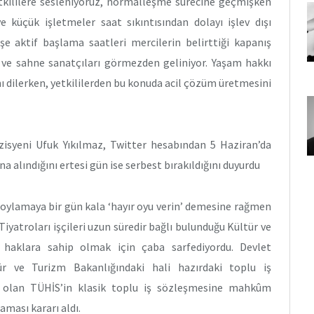
etkililere sesleniyoruz, normalleşme sürecine geçmişken
 küçük işletmeler saat sıkıntısından dolayı işlev dışı
 işe aktif başlama saatleri mercilerin belirttiği kapanış
 ve sahne sanatçıları görmezden geliniyor. Yaşam hakkı
nı dilerken, yetkililerden bu konuda acil çözüm üretmesini
eni Ufuk Yıkılmaz, Twitter hesabından 5 Haziran’da
 alındığını ertesi gün ise serbest bırakıldığını duyurdu
 oylamaya bir gün kala ‘hayır oyu verin’ demesine rağmen
Tiyatroları işçileri uzun süredir bağlı bulunduğu Kültür ve
ı haklara sahip olmak için çaba sarfediyordu. Devlet
ltür ve Turizm Bakanlığındaki hali hazırdaki toplu iş
a olan TÜHİS’in klasik toplu iş sözleşmesine mahkûm
aması kararı aldı.