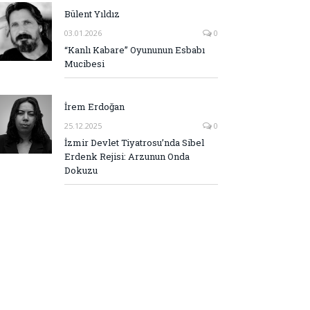
Bülent Yıldız
03.01.2026
0
“Kanlı Kabare” Oyununun Esbabı
Mucibesi
İrem Erdoğan
25.12.2025
0
İzmir Devlet Tiyatrosu’nda Sibel
Erdenk Rejisi: Arzunun Onda
Dokuzu