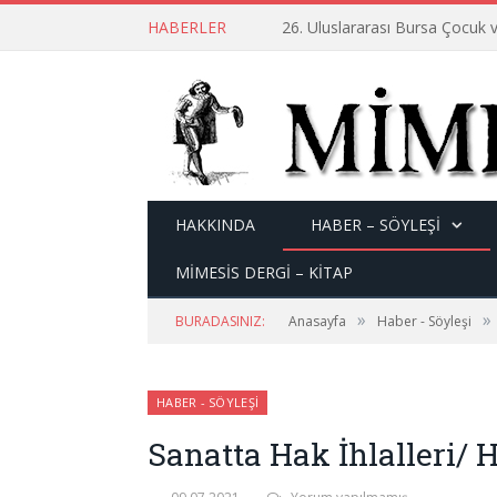
HABERLER
26. Uluslararası Bursa Çocuk v
HAKKINDA
HABER – SÖYLEŞI
MİMESİS DERGİ – KİTAP
»
»
BURADASINIZ:
Anasayfa
Haber - Söyleşi
HABER - SÖYLEŞI
Sanatta Hak İhlalleri/ 