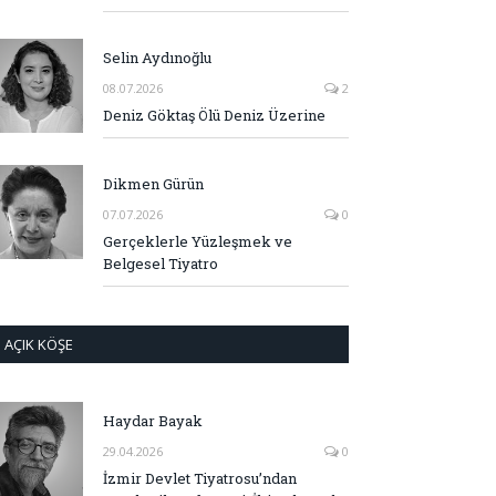
Selin Aydınoğlu
08.07.2026
2
Deniz Göktaş Ölü Deniz Üzerine
Dikmen Gürün
07.07.2026
0
Gerçeklerle Yüzleşmek ve
Belgesel Tiyatro
AÇIK KÖŞE
Haydar Bayak
29.04.2026
0
İzmir Devlet Tiyatrosu’ndan