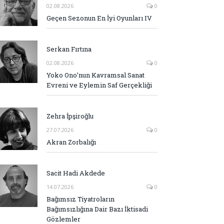
02.08.2026
0
Geçen Sezonun En İyi Oyunları IV
Serkan Fırtına
02.08.2026
0
Yoko Ono’nun Kavramsal Sanat
Evreni ve Eylemin Saf Gerçekliği
Zehra İpşiroğlu
27.07.2026
0
Akran Zorbalığı
Sacit Hadi Akdede
14.07.2026
0
Bağımsız Tiyatroların
Bağımsızlığına Dair Bazı İktisadi
Gözlemler