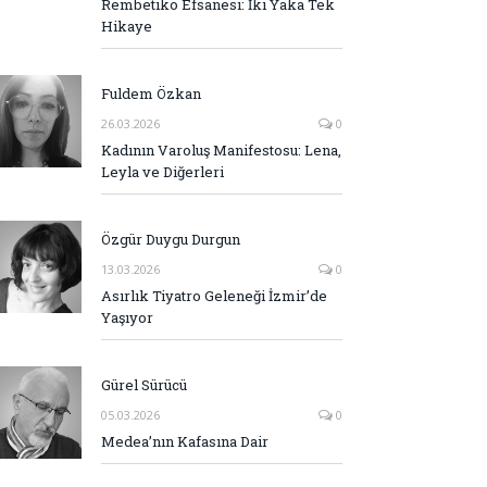
Rembetiko Efsanesi: İki Yaka Tek
Hikaye
Fuldem Özkan
26.03.2026
0
Kadının Varoluş Manifestosu: Lena,
Leyla ve Diğerleri
Özgür Duygu Durgun
13.03.2026
0
Asırlık Tiyatro Geleneği İzmir’de
Yaşıyor
Gürel Sürücü
05.03.2026
0
Medea’nın Kafasına Dair