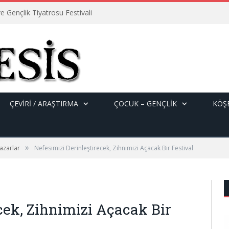
e Gençlik Tiyatrosu Festivali
ÇEVİRİ / ARAŞTIRMA
ÇOCUK – GENÇLIK
KÖŞE
»
azarlar
Nefesimizi Derinleştirecek, Zihnimizi Açacak Bir Festival
cek, Zihnimizi Açacak Bir