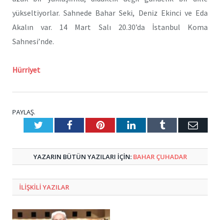
yükseltiyorlar. Sahnede Bahar Seki, Deniz Ekinci ve Eda
Akalın var. 14 Mart Salı 20.30’da İstanbul Koma
Sahnesi’nde.
Hürriyet
PAYLAŞ.
Twitter
Facebook
Pinterest
LinkedIn
Tumblr
E-
Posta
YAZARIN BÜTÜN YAZILARI IÇIN:
BAHAR ÇUHADAR
ILIŞKILI
YAZILAR