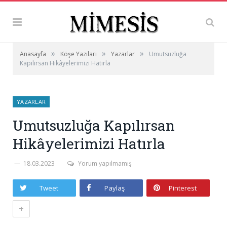
»
»
»
Anasayfa
Köşe Yazıları
Yazarlar
Umutsuzluğa
Kapılırsan Hikâyelerimizi Hatırla
YAZARLAR
Umutsuzluğa Kapılırsan
Hikâyelerimizi Hatırla
18.03.2023
Yorum yapılmamış
Tweet
Paylaş
Pinterest
+