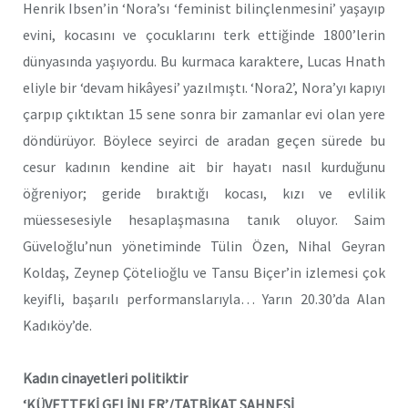
Henrik Ibsen’in ‘Nora’sı ‘feminist bilinçlenmesini’ yaşayıp
evini, kocasını ve çocuklarını terk ettiğinde 1800’lerin
dünyasında yaşıyordu. Bu kurmaca karaktere, Lucas Hnath
eliyle bir ‘devam hikâyesi’ yazılmıştı. ‘Nora2’, Nora’yı kapıyı
çarpıp çıktıktan 15 sene sonra bir zamanlar evi olan yere
döndürüyor. Böylece seyirci de aradan geçen sürede bu
cesur kadının kendine ait bir hayatı nasıl kurduğunu
öğreniyor; geride bıraktığı kocası, kızı ve evlilik
müessesesiyle hesaplaşmasına tanık oluyor. Saim
Güveloğlu’nun yönetiminde Tülin Özen, Nihal Geyran
Koldaş, Zeynep Çötelioğlu ve Tansu Biçer’in izlemesi çok
keyifli, başarılı performanslarıyla… Yarın 20.30’da Alan
Kadıköy’de.
Kadın cinayetleri politiktir
‘KÜVETTEKİ GELİNLER’/TATBİKAT SAHNESİ