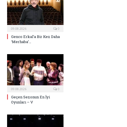
09.08.2026
0
Genco Erkal’a Bir Kez Daha
‘Merhaba’…
09.08.2026
0
Geçen Sezonun En İyi
Oyunları – V