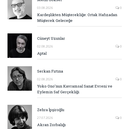
03.08.2026
0
Kardeşlikten Müşterekliğe: Ortak Hafızadan
Müşterek Geleceğe
Cüneyt Uzunlar
02.08.2026
0
Aptal
Serkan Fırtına
02.08.2026
0
Yoko Ono’nun Kavramsal Sanat Evreni ve
Eylemin Saf Gerçekliği
Zehra İpşiroğlu
27.07.2026
0
Akran Zorbalığı