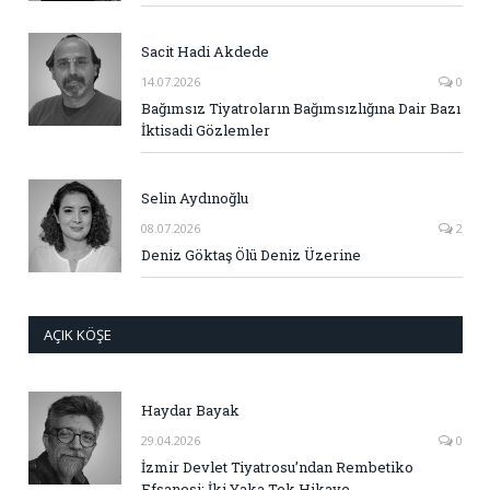
Sacit Hadi Akdede
14.07.2026
0
Bağımsız Tiyatroların Bağımsızlığına Dair Bazı
İktisadi Gözlemler
Selin Aydınoğlu
08.07.2026
2
Deniz Göktaş Ölü Deniz Üzerine
AÇIK KÖŞE
Haydar Bayak
29.04.2026
0
İzmir Devlet Tiyatrosu’ndan Rembetiko
Efsanesi: İki Yaka Tek Hikaye