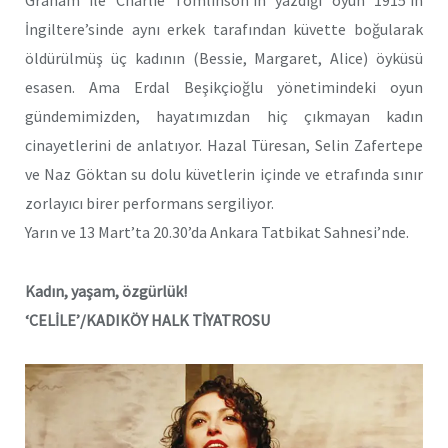
Graham ile Charlie Tomlinson’ın yazdığı oyun 1915’in
İngiltere’sinde aynı erkek tarafından küvette boğularak
öldürülmüş üç kadının (Bessie, Margaret, Alice) öyküsü
esasen. Ama Erdal Beşikçioğlu yönetimindeki oyun
gündemimizden, hayatımızdan hiç çıkmayan kadın
cinayetlerini de anlatıyor. Hazal Türesan, Selin Zafertepe
ve Naz Göktan su dolu küvetlerin içinde ve etrafında sınır
zorlayıcı birer performans sergiliyor.
Yarın ve 13 Mart’ta 20.30’da Ankara Tatbikat Sahnesi’nde.
Kadın, yaşam, özgürlük!
‘CELİLE’/KADIKÖY HALK TİYATROSU