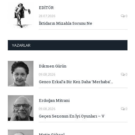
EDİTÖR
28.07.2026
0
İktidarın Mizahla Sorunu Ne
YAZARLAR
Dikmen Gürün
09.08.2026
0
Genco Erkal’a Bir Kez Daha ‘Merhaba’…
Erdoğan Mitrani
09.08.2026
0
Geçen Sezonun En İyi Oyunları – V
Metin Göksel