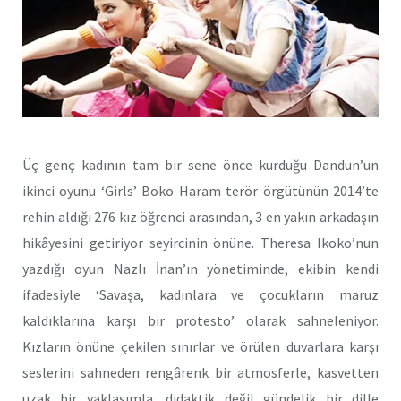
Üç genç kadının tam bir sene önce kurduğu Dandun’un
ikinci oyunu ‘Girls’ Boko Haram terör örgütünün 2014’te
rehin aldığı 276 kız öğrenci arasından, 3 en yakın arkadaşın
hikâyesini getiriyor seyircinin önüne. Theresa Ikoko’nun
yazdığı oyun Nazlı İnan’ın yönetiminde, ekibin kendi
ifadesiyle ‘Savaşa, kadınlara ve çocukların maruz
kaldıklarına karşı bir protesto’ olarak sahneleniyor.
Kızların önüne çekilen sınırlar ve örülen duvarlara karşı
seslerini sahneden rengârenk bir atmosferle, kasvetten
uzak bir yaklaşımla, didaktik değil gündelik bir dille