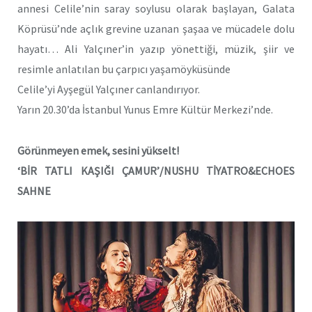
annesi Celile’nin saray soylusu olarak başlayan, Galata
Köprüsü’nde açlık grevine uzanan şaşaa ve mücadele dolu
hayatı… Ali Yalçıner’in yazıp yönettiği, müzik, şiir ve
resimle anlatılan bu çarpıcı yaşamöyküsünde
Celile’yi Ayşegül Yalçıner canlandırıyor.
Yarın 20.30’da İstanbul Yunus Emre Kültür Merkezi’nde.
Görünmeyen emek, sesini yükselt!
‘BİR TATLI KAŞIĞI ÇAMUR’/NUSHU TİYATRO&ECHOES
SAHNE