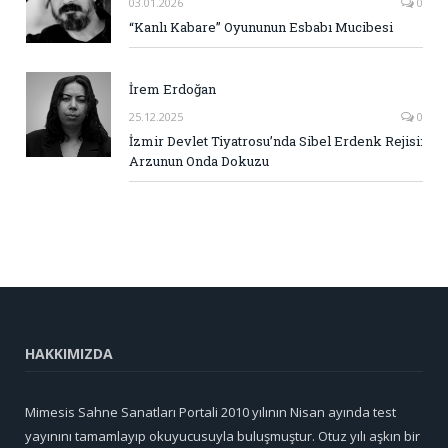
03.01.2026
0
“Kanlı Kabare” Oyununun Esbabı Mucibesi
İrem Erdoğan
25.12.2025
0
İzmir Devlet Tiyatrosu’nda Sibel Erdenk Rejisi:
Arzunun Onda Dokuzu
HAKKIMIZDA
Mimesis Sahne Sanatları Portali 2010 yılının Nisan ayında test
yayınını tamamlayıp okuyucusuyla buluşmuştur. Otuz yılı aşkın bir