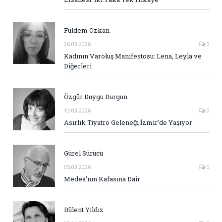
Fuldem Özkan
26.03.2026
0
Kadının Varoluş Manifestosu: Lena, Leyla ve
Diğerleri
Özgür Duygu Durgun
13.03.2026
0
Asırlık Tiyatro Geleneği İzmir’de Yaşıyor
Gürel Sürücü
05.03.2026
0
Medea’nın Kafasına Dair
Bülent Yıldız