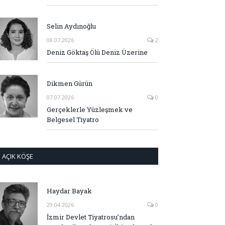
Selin Aydınoğlu
08.07.2026
2
Deniz Göktaş Ölü Deniz Üzerine
Dikmen Gürün
07.07.2026
0
Gerçeklerle Yüzleşmek ve
Belgesel Tiyatro
AÇIK KÖŞE
Haydar Bayak
29.04.2026
0
İzmir Devlet Tiyatrosu’ndan