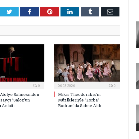
Twitter
Facebook
Pinterest
LinkedIn
Tumblr
E-
Posta
0
06.08.2026
0
 Atölye Sahnesinden
Mikis Theodorakis’in
saygı “Saloz’un
Müzikleriyle “Zorba”
 Anlattı
Bodrum’da Sahne Aldı