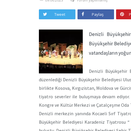
09.06.2023
Yorum yapılmamış
Tweet
Paylaş
P
Denizli Büyükşehir
Büyükşehir Belediyes
vatandaşların yoğun 
Denizli Büyükşehir B
düzenlediği Denizli Büyükşehir Belediyesi Ulusl
birlikte Kosova, Kırgızistan, Moldova ve Gürc
tiyatro severler ile buluşmaya devam ediyor
Kongre ve Kültür Merkezi ve Çatalçeşme Oda T
Denizli merkezin yanında Kocaeli Sırf Tiyatro
Büyükşehir Belediyesi Karadeniz Tiyatrosu “
buluştu. Denizli Büyükşehir Belediyesi Şehir T