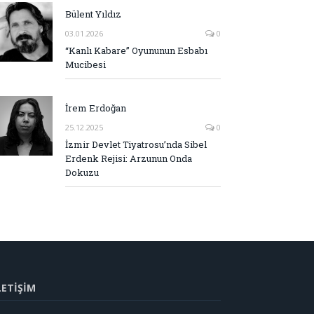
Bülent Yıldız
03.01.2026
0
“Kanlı Kabare” Oyununun Esbabı
Mucibesi
İrem Erdoğan
25.12.2025
0
İzmir Devlet Tiyatrosu’nda Sibel
Erdenk Rejisi: Arzunun Onda
Dokuzu
LETİŞİM