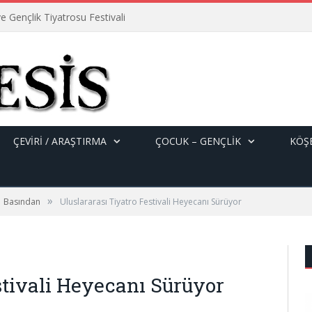
e Gençlik Tiyatrosu Festivali
ÇEVİRİ / ARAŞTIRMA
ÇOCUK – GENÇLIK
KÖŞE
»
Basından
Uluslararası Tiyatro Festivali Heyecanı Sürüyor
stivali Heyecanı Sürüyor