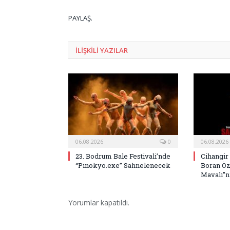
PAYLAŞ.
ILIŞKILI
YAZILAR
06.08.2026
0
06.08.2026
23. Bodrum Bale Festivali’nde
Cihangir
“Pinokyo.exe” Sahnelenecek
Boran Öz
Mavalı”nı
Yorumlar kapatıldı.