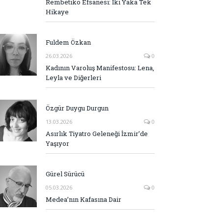
Rembetiko Efsanesi: İki Yaka Tek
Hikaye
Fuldem Özkan
26.03.2026
0
Kadının Varoluş Manifestosu: Lena,
Leyla ve Diğerleri
Özgür Duygu Durgun
13.03.2026
0
Asırlık Tiyatro Geleneği İzmir’de
Yaşıyor
Gürel Sürücü
05.03.2026
0
Medea’nın Kafasına Dair