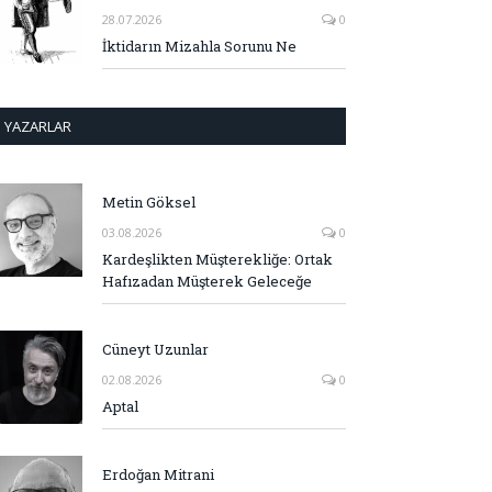
28.07.2026
0
İktidarın Mizahla Sorunu Ne
YAZARLAR
Metin Göksel
03.08.2026
0
Kardeşlikten Müşterekliğe: Ortak
Hafızadan Müşterek Geleceğe
Cüneyt Uzunlar
02.08.2026
0
Aptal
Erdoğan Mitrani