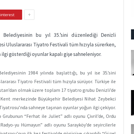
+
interest
 Belediyesinin bu yıl 35.’sini düzenlediği Denizli
i Uluslararası Tiyatro Festivali tüm hızıyla sürerken,
ilgi gösterdiği oyunlar kapalı gişe sahneleniyor.
elediyesinin 1984 yılında başlattığı, bu yıl ise 35.’sini
ararası Tiyatro Festivali tüm hızıyla sürüyor. Türkiye ile
istan’dan olmak üzere toplam 17 tiyatro grubu Denizli’de
. Kent merkezinde Büyükşehir Belediyesi Nihat Zeybekci
iyatrosu’nda sahneye taşınan oyunlar yoğun ilgi çekiyor.
 Grubunun “Ferhat ile Juliet” adlı oyunu Çivril’de, Ordu
 Radyo-yu Hümayun” adlı oyunu Sarayköy’de seyircilerle
iyatrosu’nun ilk kez festivalde görücüye çıkardığı “Güzel