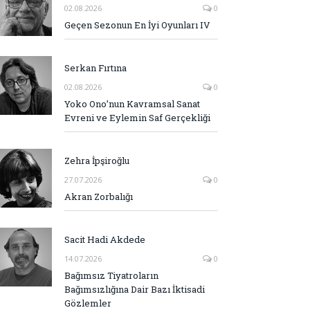
02.08.2026
0
Geçen Sezonun En İyi Oyunları IV
Serkan Fırtına
02.08.2026
0
Yoko Ono’nun Kavramsal Sanat
Evreni ve Eylemin Saf Gerçekliği
Zehra İpşiroğlu
27.07.2026
0
Akran Zorbalığı
Sacit Hadi Akdede
14.07.2026
0
Bağımsız Tiyatroların
Bağımsızlığına Dair Bazı İktisadi
Gözlemler