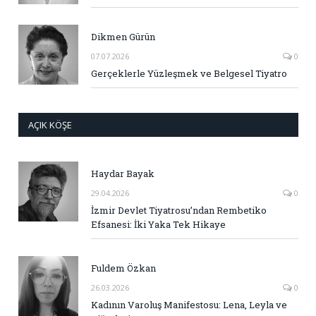
Dikmen Gürün
07.07.2026
0
Gerçeklerle Yüzleşmek ve Belgesel Tiyatro
AÇIK KÖŞE
Haydar Bayak
29.04.2026
0
İzmir Devlet Tiyatrosu’ndan Rembetiko
Efsanesi: İki Yaka Tek Hikaye
Fuldem Özkan
26.03.2026
0
Kadının Varoluş Manifestosu: Lena, Leyla ve