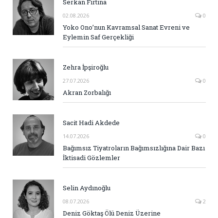
Serkan Fırtına
02.08.2026
0
Yoko Ono’nun Kavramsal Sanat Evreni ve
Eylemin Saf Gerçekliği
Zehra İpşiroğlu
27.07.2026
0
Akran Zorbalığı
Sacit Hadi Akdede
14.07.2026
0
Bağımsız Tiyatroların Bağımsızlığına Dair Bazı
İktisadi Gözlemler
Selin Aydınoğlu
08.07.2026
2
Deniz Göktaş Ölü Deniz Üzerine