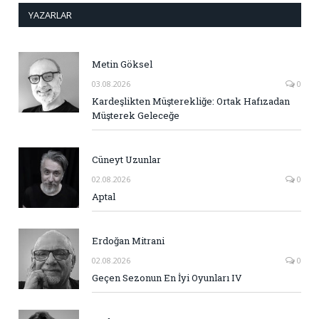
YAZARLAR
Metin Göksel
03.08.2026
0
Kardeşlikten Müşterekliğe: Ortak Hafızadan
Müşterek Geleceğe
Cüneyt Uzunlar
02.08.2026
0
Aptal
Erdoğan Mitrani
02.08.2026
0
Geçen Sezonun En İyi Oyunları IV