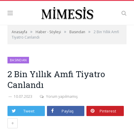
»
»
»
Anasayfa
Haber - Söyleşi
Basından
2 Bin Yıllık Amfi
Tiyatro Canlandı
BASINDAN
2 Bin Yıllık Amfi Tiyatro
Canlandı
10.07.2023
Yorum yapılmamış
Tweet
Paylaş
Pinterest
+