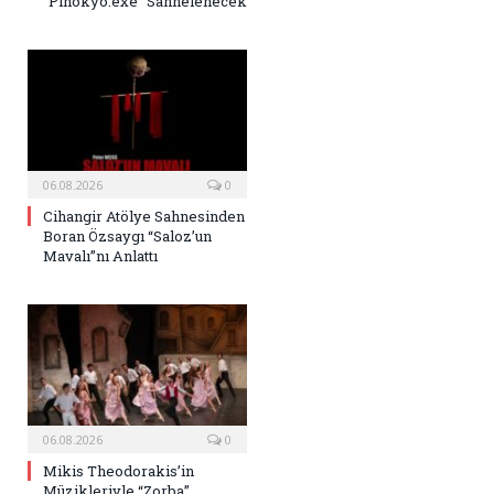
“Pinokyo.exe” Sahnelenecek
06.08.2026
0
Cihangir Atölye Sahnesinden
Boran Özsaygı “Saloz’un
Mavalı”nı Anlattı
06.08.2026
0
Mikis Theodorakis’in
Müzikleriyle “Zorba”