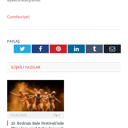
Cumhuriyet
PAYLAŞ.
Twitter
Facebook
Pinterest
LinkedIn
Tumblr
E-
Posta
ILIŞKILI
YAZILAR
06.08.2026
0
23. Bodrum Bale Festivali’nde