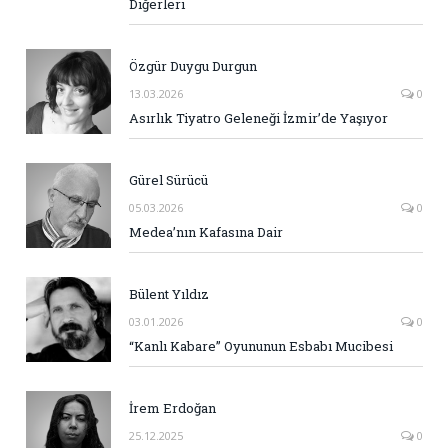
Diğerleri
Özgür Duygu Durgun
13.03.2026
0
Asırlık Tiyatro Geleneği İzmir’de Yaşıyor
Gürel Sürücü
05.03.2026
0
Medea’nın Kafasına Dair
Bülent Yıldız
03.01.2026
0
“Kanlı Kabare” Oyununun Esbabı Mucibesi
İrem Erdoğan
25.12.2025
0