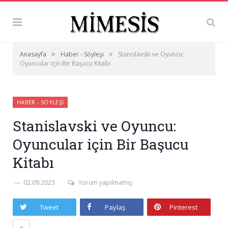
»
»
Anasayfa
Haber - Söyleşi
Stanislavski ve Oyuncu:
Oyuncular için Bir Başucu Kitabı
HABER - SÖYLEŞI
Stanislavski ve Oyuncu:
Oyuncular için Bir Başucu
Kitabı
02.09.2023
Yorum yapılmamış
Tweet
Paylaş
Pinterest
+