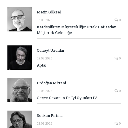
Metin Göksel
03.08.2026
0
Kardeşlikten Müşterekliğe: Ortak Hafızadan
Müşterek Geleceğe
Cüneyt Uzunlar
02.08.2026
0
Aptal
Erdoğan Mitrani
02.08.2026
0
Geçen Sezonun En İyi Oyunları IV
Serkan Fırtına
02.08.2026
0