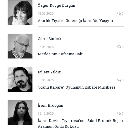
Özgür Duygu Durgun
13.03.2026
0
Asırlık Tiyatro Geleneği İzmir’de Yaşıyor
Gürel Sürücü
05.03.2026
0
Medea’nın Kafasına Dair
Bülent Yıldız
03.01.2026
0
“Kanlı Kabare” Oyununun Esbabı Mucibesi
İrem Erdoğan
25.12.2025
0
İzmir Devlet Tiyatrosu’nda Sibel Erdenk Rejisi:
Arzunun Onda Dokuzu