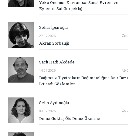
Yoko Ono’nun Kavramsal Sanat Evreni ve
Eylemin Saf Gerçekliği
Zehra İpşiroğlu
27.07.2026
0
Akran Zorbalığı
Sacit Hadi Akdede
14.07.2026
0
Bağımsız Tiyatroların Bağımsızlığına Dair Bazı
İktisadi Gözlemler
Selin Aydınoğlu
08.07.2026
2
Deniz Göktaş Ölü Deniz Üzerine