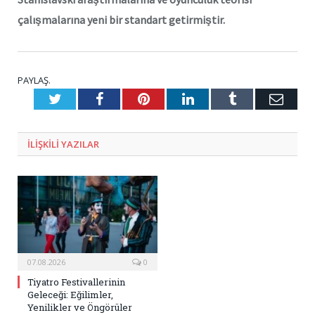
çalışmalarına yeni bir standart getirmiştir.
PAYLAŞ.
Twitter
Facebook
Pinterest
LinkedIn
Tumblr
E-
Posta
ILIŞKILI
YAZILAR
07.08.2026
0
Tiyatro Festivallerinin
Geleceği: Eğilimler,
Yenilikler ve Öngörüler