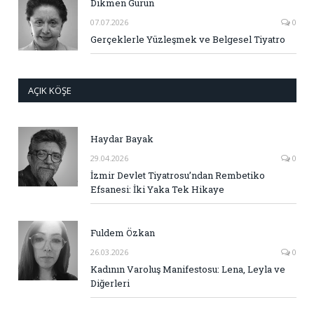
Dikmen Gürün
07.07.2026
0
Gerçeklerle Yüzleşmek ve Belgesel Tiyatro
AÇIK KÖŞE
Haydar Bayak
29.04.2026
0
İzmir Devlet Tiyatrosu’ndan Rembetiko
Efsanesi: İki Yaka Tek Hikaye
Fuldem Özkan
26.03.2026
0
Kadının Varoluş Manifestosu: Lena, Leyla ve
Diğerleri