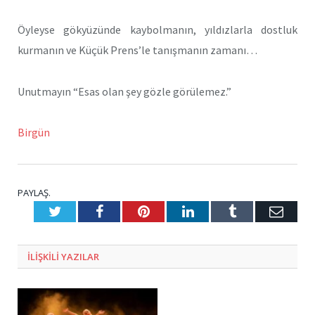
Öyleyse gökyüzünde kaybolmanın, yıldızlarla dostluk
kurmanın ve Küçük Prens’le tanışmanın zamanı…
Unutmayın “Esas olan şey gözle görülemez.”
Birgün
PAYLAŞ.
Twitter
Facebook
Pinterest
LinkedIn
Tumblr
E-
Posta
ILIŞKILI
YAZILAR