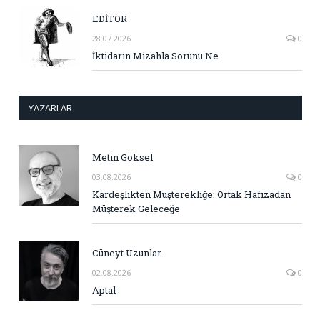
EDİTÖR
28.07.2026
0
İktidarın Mizahla Sorunu Ne
YAZARLAR
Metin Göksel
03.08.2026
0
Kardeşlikten Müşterekliğe: Ortak Hafızadan
Müşterek Geleceğe
Cüneyt Uzunlar
02.08.2026
0
Aptal