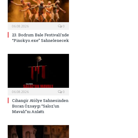
06.08.2026
0
23. Bodrum Bale Festivali’nde
“Pinokyo.exe” Sahnelenecek
06.08.2026
0
Cihangir Atölye Sahnesinden
Boran Özsaygı “Saloz’un
Mavalı”nı Anlattı