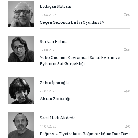
Erdoğan Mitrani
02.08.2026
0
Geçen Sezonun En İyi Oyunları IV
Serkan Fırtına
02.08.2026
0
Yoko Ono’nun Kavramsal Sanat Evreni ve
Eylemin Saf Gerçekliği
Zehra İpşiroğlu
27.07.2026
0
Akran Zorbalığı
Sacit Hadi Akdede
14.07.2026
0
Bağımsız Tiyatroların Bağımsızlığına Dair Bazı