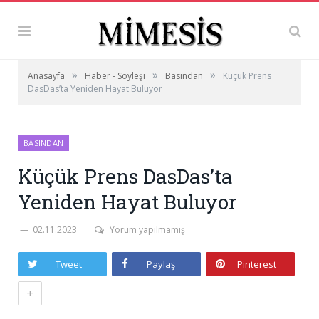
»
»
»
Anasayfa
Haber - Söyleşi
Basından
Küçük Prens
DasDas’ta Yeniden Hayat Buluyor
BASINDAN
Küçük Prens DasDas’ta
Yeniden Hayat Buluyor
02.11.2023
Yorum yapılmamış
Tweet
Paylaş
Pinterest
+