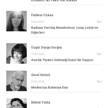
Efsanesi: İki Yaka Tek Hikaye
Fuldem Özkan
26.03.2026
0
Kadının Varoluş Manifestosu: Lena, Leyla ve
Diğerleri
Özgür Duygu Durgun
13.03.2026
0
Asırlık Tiyatro Geleneği İzmir’de Yaşıyor
Gürel Sürücü
05.03.2026
0
Medea’nın Kafasına Dair
Bülent Yıldız