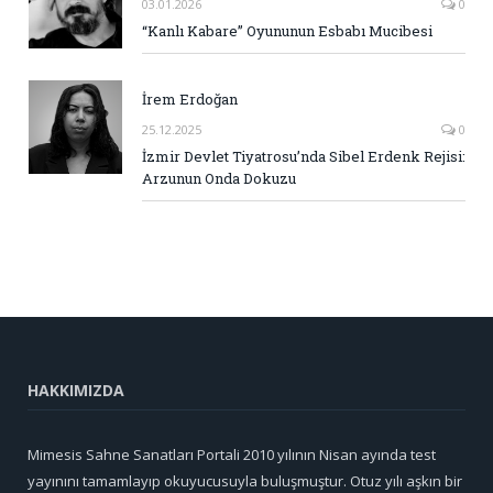
03.01.2026
0
“Kanlı Kabare” Oyununun Esbabı Mucibesi
İrem Erdoğan
25.12.2025
0
İzmir Devlet Tiyatrosu’nda Sibel Erdenk Rejisi:
Arzunun Onda Dokuzu
HAKKIMIZDA
Mimesis Sahne Sanatları Portali 2010 yılının Nisan ayında test
yayınını tamamlayıp okuyucusuyla buluşmuştur. Otuz yılı aşkın bir