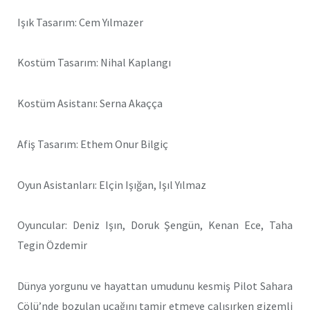
Işık Tasarım: Cem Yılmazer
Kostüm Tasarım: Nihal Kaplangı
Kostüm Asistanı: Serna Akaçça
Afiş Tasarım: Ethem Onur Bilgiç
Oyun Asistanları: Elçin Işığan, Işıl Yılmaz
Oyuncular: Deniz Işın, Doruk Şengün, Kenan Ece, Taha
Tegin Özdemir
Dünya yorgunu ve hayattan umudunu kesmiş Pilot Sahara
Çölü’nde bozulan uçağını tamir etmeye çalışırken gizemli