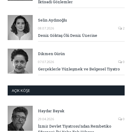
İktisadi Gözlemler
Selin Aydınoğlu
08.07.2026
2
Deniz Göktaş Ölü Deniz Üzerine
Dikmen Gürün
07.07.2026
0
Gerçeklerle Yüzleşmek ve Belgesel Tiyatro
AÇIK KÖŞE
Haydar Bayak
29.04.2026
0
İzmir Devlet Tiyatrosu’ndan Rembetiko