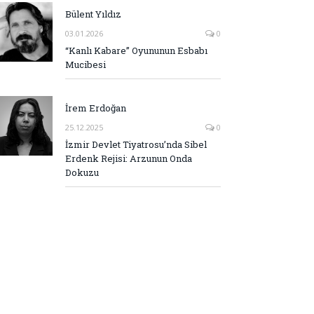
Bülent Yıldız
03.01.2026
0
“Kanlı Kabare” Oyununun Esbabı
Mucibesi
İrem Erdoğan
25.12.2025
0
İzmir Devlet Tiyatrosu’nda Sibel
Erdenk Rejisi: Arzunun Onda
Dokuzu