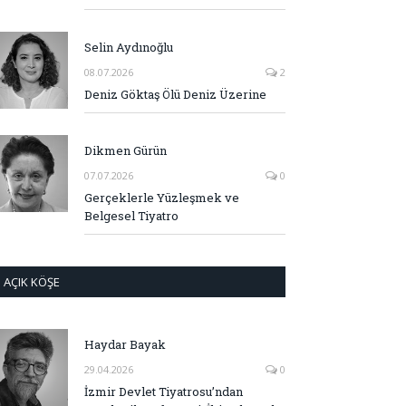
Selin Aydınoğlu
08.07.2026
2
Deniz Göktaş Ölü Deniz Üzerine
Dikmen Gürün
07.07.2026
0
Gerçeklerle Yüzleşmek ve
Belgesel Tiyatro
AÇIK KÖŞE
Haydar Bayak
29.04.2026
0
İzmir Devlet Tiyatrosu’ndan