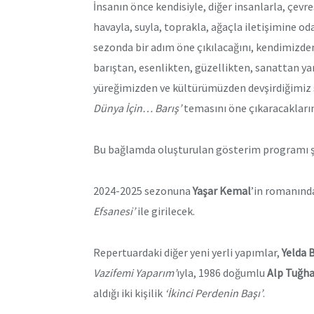
İnsanın önce kendisiyle, diğer insanlarla, çevre
havayla, suyla, toprakla, ağaçla iletişimine o
sezonda bir adım öne çıkılacağını, kendimizde
barıştan, esenlikten, güzellikten, sanattan ya
yüreğimizden ve kültürümüzden devşirdiğimiz 
Dünya İçin… Barış’
temasını öne çıkaracakların
Bu bağlamda oluşturulan gösterim programı ş
2024-2025 sezonuna
Yaşar Kemal
’in romanın
Efsanesi’
ile girilecek.
Repertuardaki diğer yeni yerli yapımlar,
Yelda 
Vazifemi Yaparım’
ıyla, 1986 doğumlu
Alp Tuğha
aldığı iki kişilik
‘İkinci Perdenin Başı’
.