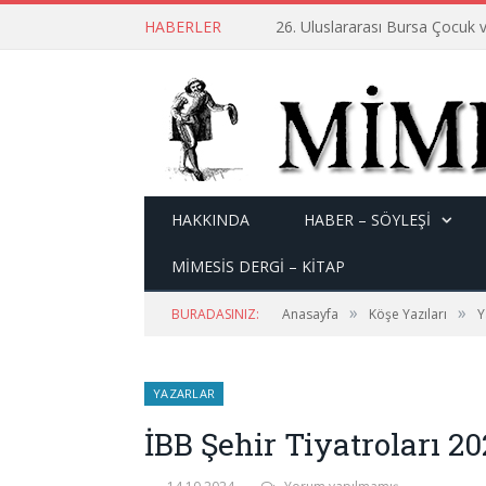
HABERLER
26. Uluslararası Bursa Çocuk v
HAKKINDA
HABER – SÖYLEŞI
MİMESİS DERGİ – KİTAP
»
»
BURADASINIZ:
Anasayfa
Köşe Yazıları
Y
YAZARLAR
İBB Şehir Tiyatroları 2