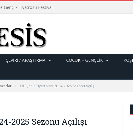
e Gençlik Tiyatrosu Festivali
ÇEVİRİ / ARAŞTIRMA
ÇOCUK – GENÇLIK
KÖŞE
»
azarlar
İBB Şehir Tiyatroları 2024-2025 Sezonu Açılışı
024-2025 Sezonu Açılışı