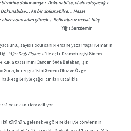
z birbirine dokunamıyor. Dokunabilse, el ele tutuşacağız
. Dokunabilse… Ah bir dokunabilse… Masal
ahire adım adım gitmek… Belki oluruz masal. Kılıç
uruz. Dokunuruz.”
Yiğit Sertdemir
yaca ünlü, sayısız ödül sahibi efsane yazar Yaşar Kemal’in
tiği,
‘Ağrı Dağı Efsanesi’
ile açtı. Dramaturgiyi
Sinem
e kukla tasarımını
Candan Seda Balaban
, ışık
n Suna
, koreografisini
Senem Oluz
ve
Özge
alk ezgileriyle çağcıl tınıları ustalıkla
,
rafından canlı icra ediliyor.
i kültürünün, gelenek ve görenekleriyle törelerinin
larak kurguladığı, 18. yüzyılda Doğu Beyazıt’ta geçen
‘
Ağrı