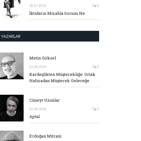
28.07.2026
0
İktidarın Mizahla Sorunu Ne
YAZARLAR
Metin Göksel
03.08.2026
0
Kardeşlikten Müşterekliğe: Ortak
Hafızadan Müşterek Geleceğe
Cüneyt Uzunlar
02.08.2026
0
Aptal
Erdoğan Mitrani