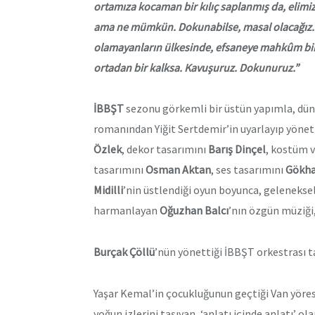
ortamıza kocaman bir kılıç saplanmış da, elimi
ama ne mümkün. Dokunabilse, masal olacağız
olamayanların ülkesinde, efsaneye mahkûm bir 
ortadan bir kalksa. Kavuş
İBBŞT
sezonu
görkemli bir üstün yapımla,
dün
romanından Yiğit Sertdemir’in uyarlayıp yönet
Özlek
, dekor tasarımını
Barış Dinçel
, kostüm v
tasarımını
Osman Aktan
, ses tasarımını
Gökha
Midilli
’nin
üstlendiği oyun boyunca, geleneksel h
harmanlayan
Oğuzhan Balcı
’nın özgün müziği
Burçak Çöllü
’nün yönettiği İBBŞT orkestrası ta
Yaşar Kemal’in çocukluğunun geçtiği Van yöres
yoğun izlerini taşıyan, ‘anlatı içinde anlatı’ o