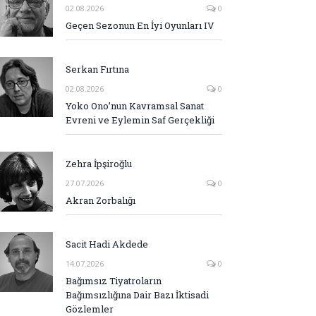
02.08.2026
0
Geçen Sezonun En İyi Oyunları IV
Serkan Fırtına
02.08.2026
0
Yoko Ono’nun Kavramsal Sanat
Evreni ve Eylemin Saf Gerçekliği
Zehra İpşiroğlu
27.07.2026
0
Akran Zorbalığı
Sacit Hadi Akdede
14.07.2026
0
Bağımsız Tiyatroların
Bağımsızlığına Dair Bazı İktisadi
Gözlemler