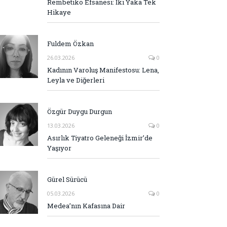
Rembetiko Efsanesi: İki Yaka Tek
Hikaye
Fuldem Özkan
26.03.2026
0
Kadının Varoluş Manifestosu: Lena,
Leyla ve Diğerleri
Özgür Duygu Durgun
13.03.2026
0
Asırlık Tiyatro Geleneği İzmir’de
Yaşıyor
Gürel Sürücü
05.03.2026
0
Medea’nın Kafasına Dair