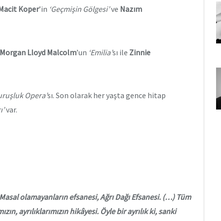
Macit Koper
’in
‘Geçmişin Gölgesi’
ve
Nazım
Morgan Lloyd Malcolm
’un
‘Emilia’
sı ile
Zinnie
uruşluk Opera’
sı. Son olarak her yaşta gence hitap
ı’
var.
asal olamayanların efsanesi, Ağrı Dağı Efsanesi.
(…) Tüm
n, ayrılıklarımızın hikâyesi. Öyle bir ayrılık ki, sanki