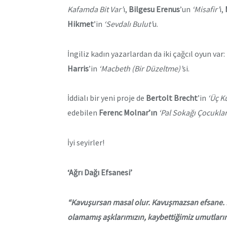
Kafamda Bit Var’
ı,
Bilgesu Erenus
’un
‘Misafir’
i,
Hikmet
’in
‘Sevdalı Bulut’
u.
İngiliz kadın yazarlardan da iki çağcıl oyun var:
Harris
’in
‘Macbeth (Bir Düzeltme)’
si.
İddialı bir yeni proje de
Bertolt
Brecht
’in
‘Üç K
edebilen
Ferenc Molnar’ın
‘Pal Sokağı Çocuklar
İyi seyirler!
‘Ağrı Dağı Efsanesi’
“Kavuşursan masal olur. Kavuşmazsan efsane. M
olamamış aşklarımızın, kaybettiğimiz umutlarımızı