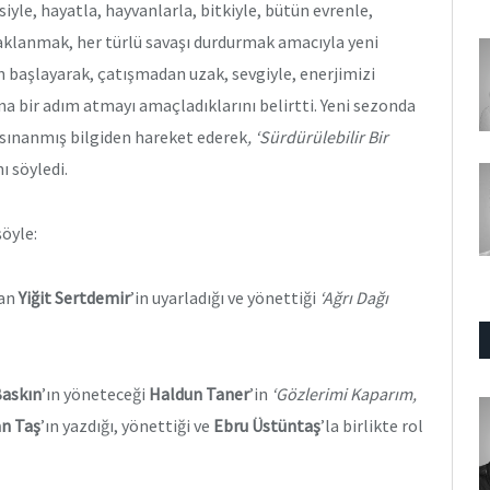
siyle, hayatla, hayvanlarla, bitkiyle, bütün evrenle,
daklanmak, her türlü savaşı durdurmak amacıyla yeni
n başlayarak, çatışmadan uzak, sevgiyle, enerjimizi
na bir adım atmayı amaçladıklarını belirtti. Yeni sezonda
sınanmış bilgiden hareket ederek
, ‘Sürdürülebilir Bir
ı söyledi.
öyle:
dan
Yiğit Sertdemir
’in uyarladığı ve yönettiği
‘Ağrı Dağı
Baskın
’ın yöneteceği
Haldun Taner
’in
‘Gözlerimi Kaparım,
n Taş
’ın yazdığı, yönettiği ve
Ebru Üstüntaş
’la birlikte rol