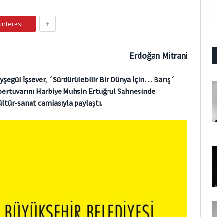
+
interest
Erdoğan Mitrani
şegül İşsever, ´Sürdürülebilir Bir Dünya İçin… Barış´
epertuvarını Harbiye Muhsin Ertuğrul Sahnesinde
ltür-sanat camiasıyla paylaştı.