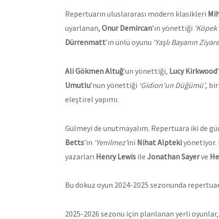
Repertuarın uluslararası modern klasikleri
Mih
uyarlanan,
Onur Demircan
’ın yönettiği
‘Köpek 
Dürrenmatt
’ın ünlü oyunu
‘Yaşlı Bayanın Ziyare
Ali Gökmen Altuğ
’un yönettiği,
Lucy Kirkwood
Umutlu
’nun yönettiği
‘Gidion’un Düğümü’
, bi
eleştirel yapımı.
Gülmeyi de unutmayalım. Repertuara iki de gün
Betts
’in
‘Yenilmez’
ini
Nihat Alpteki
yönetiyor.
yazarları
Henry Lewis
ile
Jonathan Sayer
ve
He
Bu dokuz oyun 2024-2025 sezonunda repertuar
2025-2026 sezonu için planlanan yerli oyunlar