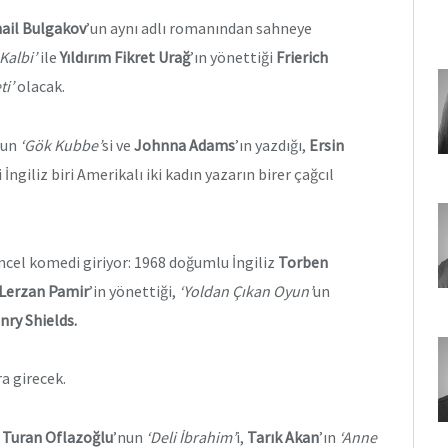
ail Bulgakov
’un aynı adlı romanından sahneye
Kalbi’
ile
Yıldırım Fikret Urağ
’ın yönettiği
Frierich
ti’
olacak.
’un
‘Gök Kubbe’
si ve
Johnna Adams
’ın yazdığı,
Ersin
ri İngiliz biri Amerikalı iki kadın yazarın birer çağcıl
cel komedi giriyor: 1968 doğumlu İngiliz
Torben
Lerzan Pamir
’in yönettiği,
‘Yoldan Çıkan Oyun’
un
nry Shields.
a girecek.
,
Turan Oflazoğlu
’nun
‘Deli İbrahim’
i,
Tarık Akan
’ın
‘Anne