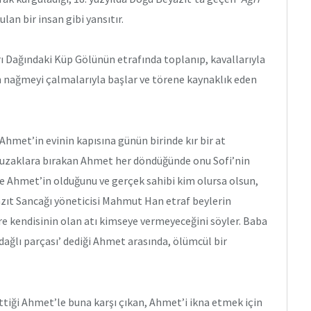
lan bir insan gibi yansıtır.
 Dağındaki Küp Gölünün etrafında toplanıp, kavallarıyla
n nağmeyi çalmalarıyla başlar ve törene kaynaklık eden
Ahmet’in evinin kapısına günün birinde kır bir at
 kez uzaklara bırakan Ahmet her döndüğünde onu Sofi’nin
re Ahmet’in olduğunu ve gerçek sahibi kim olursa olsun,
azıt Sancağı yöneticisi Mahmut Han etraf beylerin
öre kendisinin olan atı kimseye vermeyeceğini söyler. Baba
dağlı parçası’ dediği Ahmet arasında, ölümcül bir
rttiği Ahmet’le buna karşı çıkan, Ahmet’i ikna etmek için