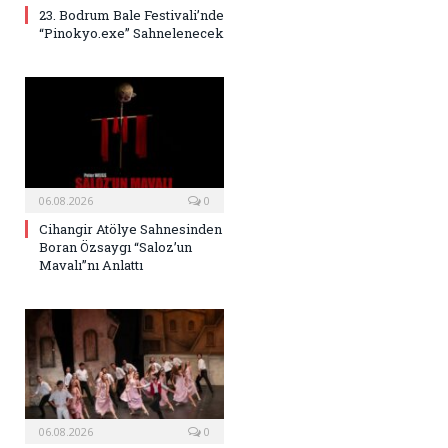
23. Bodrum Bale Festivali’nde
“Pinokyo.exe” Sahnelenecek
06.08.2026
0
Cihangir Atölye Sahnesinden
Boran Özsaygı “Saloz’un
Mavalı”nı Anlattı
06.08.2026
0