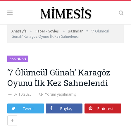
»
»
»
Anasayfa
Haber - Söyleşi
Basından
‘7 Ölümcül
Günah’ Karagöz Oyunu İlk Kez Sahnelendi
BASINDAN
‘7 Ölümcül Günah’ Karagöz
Oyunu İlk Kez Sahnelendi
07.10.2025
Yorum yapılmamış
Tweet
Paylaş
Pinterest
+