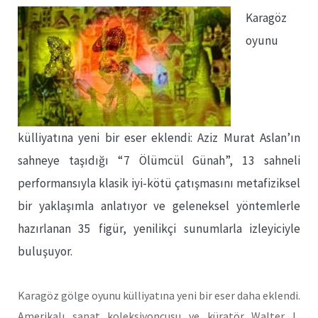
Karagöz
oyunu
külliyatına yeni bir eser eklendi: Aziz Murat Aslan’ın
sahneye taşıdığı “7 Ölümcül Günah”, 13 sahneli
performansıyla klasik iyi-kötü çatışmasını metafiziksel
bir yaklaşımla anlatıyor ve geleneksel yöntemlerle
hazırlanan 35 figür, yenilikçi sunumlarla izleyiciyle
buluşuyor.
Karagöz gölge oyunu külliyatına yeni bir eser daha eklendi.
Amerikalı sanat koleksiyoncusu ve küratör Walter L.