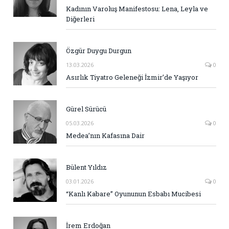
Kadının Varoluş Manifestosu: Lena, Leyla ve
Diğerleri
Özgür Duygu Durgun
13.03.2026
0
Asırlık Tiyatro Geleneği İzmir’de Yaşıyor
Gürel Sürücü
05.03.2026
0
Medea’nın Kafasına Dair
Bülent Yıldız
03.01.2026
0
“Kanlı Kabare” Oyununun Esbabı Mucibesi
İrem Erdoğan