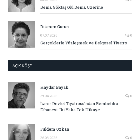
Deniz Göktaş Ölü Deniz Üzerine
Dikmen Gürün
07.07.2026
0
Gerçeklerle Yüzleşmek ve Belgesel Tiyatro
AÇIK KÖŞE
Haydar Bayak
29.04.2026
0
İzmir Devlet Tiyatrosu’ndan Rembetiko
Efsanesi: İki Yaka Tek Hikaye
Fuldem Özkan
26.03.2026
0