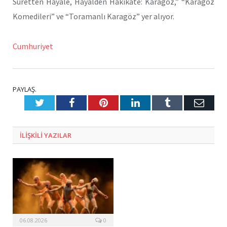
Suretten Hayale, Hayalden Hakikate: Karagöz,” “Karagöz
Komedileri” ve “Toramanlı Karagöz” yer alıyor.
Cumhuriyet
PAYLAŞ.
Twitter
Facebook
Pinterest
LinkedIn
Tumblr
E-
Posta
ILIŞKILI
YAZILAR
06.08.2026
0