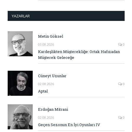
YAZARLAR
Metin Göksel
03.08.2026
0
Kardeşlikten Müşterekliğe: Ortak Hafızadan
Müşterek Geleceğe
Cüneyt Uzunlar
02.08.2026
0
Aptal
Erdoğan Mitrani
02.08.2026
0
Geçen Sezonun En İyi Oyunları IV