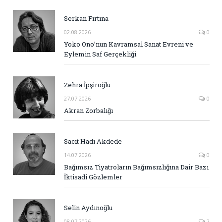
Serkan Fırtına
02.08.2026
0
Yoko Ono’nun Kavramsal Sanat Evreni ve
Eylemin Saf Gerçekliği
Zehra İpşiroğlu
27.07.2026
0
Akran Zorbalığı
Sacit Hadi Akdede
14.07.2026
0
Bağımsız Tiyatroların Bağımsızlığına Dair Bazı
İktisadi Gözlemler
Selin Aydınoğlu
08.07.2026
2