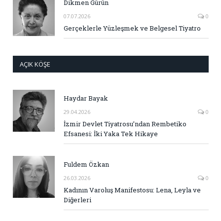
Dikmen Gürün
07.07.2026
0
Gerçeklerle Yüzleşmek ve Belgesel Tiyatro
AÇIK KÖŞE
Haydar Bayak
29.04.2026
0
İzmir Devlet Tiyatrosu’ndan Rembetiko
Efsanesi: İki Yaka Tek Hikaye
Fuldem Özkan
26.03.2026
0
Kadının Varoluş Manifestosu: Lena, Leyla ve
Diğerleri