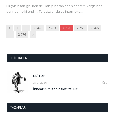
Birçok insan gibi ben de Haiti’yi harap eden deprem karşısında
derinden etkilendim. Televizyonda ve internette…
Önceki
1
…
2.762
2.763
2.764
2.765
2.766
Sonraki
…
2.776
EDITÖRDEN
EDİTÖR
28.07.2026
0
İktidarın Mizahla Sorunu Ne
YAZARLAR