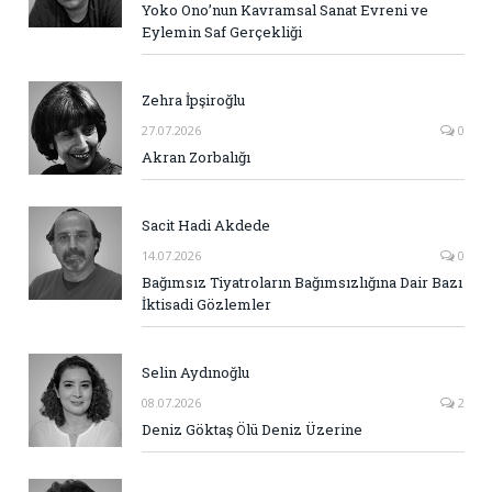
Yoko Ono’nun Kavramsal Sanat Evreni ve
Eylemin Saf Gerçekliği
Zehra İpşiroğlu
27.07.2026
0
Akran Zorbalığı
Sacit Hadi Akdede
14.07.2026
0
Bağımsız Tiyatroların Bağımsızlığına Dair Bazı
İktisadi Gözlemler
Selin Aydınoğlu
08.07.2026
2
Deniz Göktaş Ölü Deniz Üzerine