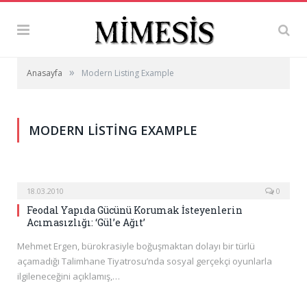
»
Anasayfa
Modern Listing Example
MODERN LISTING EXAMPLE
18.03.2010
0
Feodal Yapıda Gücünü Korumak İsteyenlerin
Acımasızlığı: ‘Gül’e Ağıt’
Mehmet Ergen, bürokrasiyle boğuşmaktan dolayı bir türlü
açamadığı Talimhane Tiyatrosu’nda sosyal gerçekçi oyunlarla
ilgileneceğini açıklamış,…