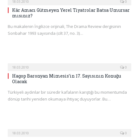
18.03.2010
0
Kâr Amacı Gütmeyen Yerel Tiyatrolar Batsa Umursar
mısınız?
Bu makalenin İngilizce orijinali, The Drama Review dergisinin
Sonbahar 1993 sayısında (cilt 37, no. 3)…
18.03.2010
0
Hagop Baronyan Mimesis’in 17. Sayısının Konuğu
Olacak
Türkiyeli aydınlar bir süredir kafaların karıştığı bu momentumda
dönüp tarihi yeniden okumaya ihtiyaç duyuyorlar. Bu…
18.03.2010
0