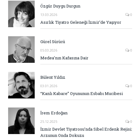
Özgür Duygu Durgun
13.03.2026
0
Asırlık Tiyatro Geleneği İzmir’de Yaşıyor
Gürel Sürücü
05.03.2026
0
Medea’nın Kafasına Dair
Bülent Yıldız
03.01.2026
0
“Kanlı Kabare” Oyununun Esbabı Mucibesi
İrem Erdoğan
25.12.2025
0
İzmir Devlet Tiyatrosu’nda Sibel Erdenk Rejisi:
Arzunun Onda Dokuzu