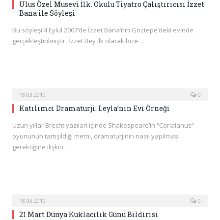
Ulus Özel Musevi İlk. Okulu Tiyatro Çalıştırıcısı İzzet
Bana ile Söyleşi
Bu söyleşi 4 Eylül 2007’de İzzet Bana’nın Göztepe’deki evinde
gerçekleştirilmiştir. İzzet Bey ilk olarak bize…
18.03.2010
0
Katılımcı Dramaturji: Leyla’nın Evi Örneği
Uzun yıllar Brecht yazıları içinde Shakespeare’in “Corialanus”
oyununun tartışıldığı metni, dramaturjinin nasıl yapılması
gerektiğine ilişkin…
18.03.2010
0
21 Mart Dünya Kuklacılık Günü Bildirisi