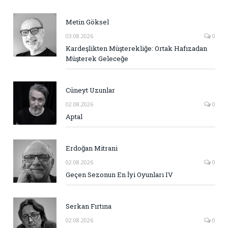
Metin Göksel
03.08.2026
0
Kardeşlikten Müşterekliğe: Ortak Hafızadan
Müşterek Geleceğe
Cüneyt Uzunlar
02.08.2026
0
Aptal
Erdoğan Mitrani
02.08.2026
0
Geçen Sezonun En İyi Oyunları IV
Serkan Fırtına
02.08.2026
0