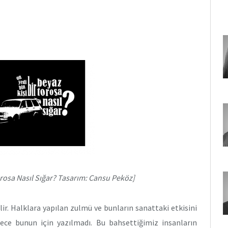
orosa Nasıl Sığar? Tasarım: Cansu Peköz]
ir. Halklara yapılan zulmü ve bunların sanattaki etkisini
ece bunun için yazılmadı. Bu bahsettiğimiz insanların