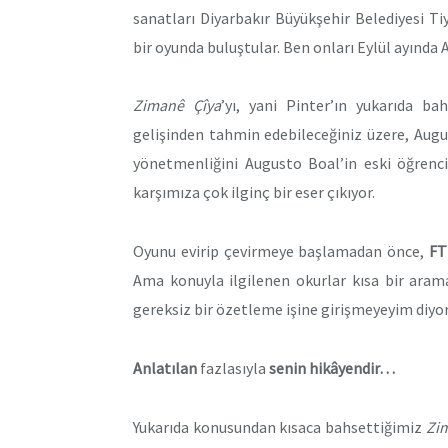
sanatları Diyarbakır Büyükşehir Belediyesi 
bir oyunda buluştular. Ben onları Eylül ayında 
Zimanê Çîya
’yı, yani Pinter’ın yukarıda b
gelişinden tahmin edebileceğiniz üzere, Aug
yönetmenliğini Augusto Boal’in eski öğrenc
karşımıza çok ilginç bir eser çıkıyor.
Oyunu evirip çevirmeye başlamadan önce,
FT
Ama konuyla ilgilenen okurlar kısa bir aramay
gereksiz bir özetleme işine girişmeyeyim diyo
Anlatılan
fazlasıyla
senin hikâyendir…
Yukarıda konusundan kısaca bahsettiğimiz
Zi