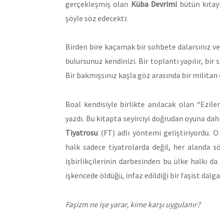
gerçekleşmiş olan
Küba Devrimi
bütün kıtayı
şöyle söz edecekti:
Birden bire kaçamak bir sohbete dalarsınız v
bulursunuz kendinizi. Bir toplantı yapılır, bir 
Bir bakmışsınız kaşla göz arasında bir militan
Boal kendisiyle birlikte anılacak olan “Ezilen
yazdı. Bu kitapta seyirciyi doğrudan oyuna da
Tiyatrosu
(FT) adlı yöntemi geliştiriyordu. 
halk sadece tiyatrolarda değil, her alanda 
işbirlikçilerinin darbesinden bu ülke halkı da
işkencede öldüğü, infaz edildiği bir faşist dalga
Faşizm ne işe yarar, kime karşı uygulanır?