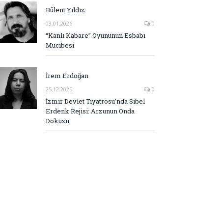
Bülent Yıldız
03.01.2026
0
“Kanlı Kabare” Oyununun Esbabı
Mucibesi
İrem Erdoğan
25.12.2025
0
İzmir Devlet Tiyatrosu’nda Sibel
Erdenk Rejisi: Arzunun Onda
Dokuzu