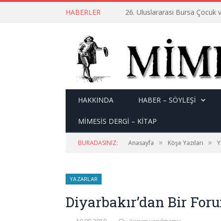
HABERLER
26. Uluslararası Bursa Çocuk v
HAKKINDA
HABER – SÖYLEŞI
MİMESİS DERGİ – KİTAP
»
»
BURADASINIZ:
Anasayfa
Köşe Yazıları
Y
YAZARLAR
Diyarbakır’dan Bir For