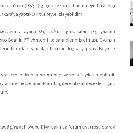
Tiyatrosu’nun (DBŞT) geçen sezon sahnelemeye başladığı
Ankara’ya yaptıkları turneyle izleyebildim.
ahsettiğimiz oyunu
Dağ Dili
’ni ilginç kılan şey, yazının
usto Boal’in
FT
yöntemi ile sahnelenmiş olması. Oyunun
ilerinden olan Kanadalı Luciano Iogna yapmış. Böylece
yöntemi hakkında bir ön bilgi vermek faydalı olabilirdi.
la internette aradıkları bilgilere ulaşabilecekleri için,
rum.
manê Çîya
adlı oyunu Diyarbakır’da forum tiyatrosu olarak