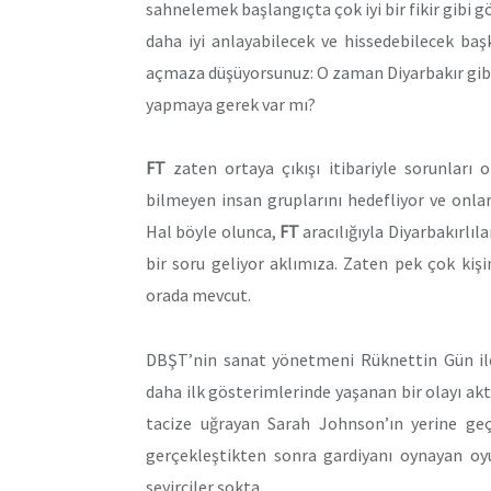
sahnelemek başlangıçta çok iyi bir fikir gibi gö
daha iyi anlayabilecek ve hissedebilecek ba
açmaza düşüyorsunuz: O zaman Diyarbakır gibi 
yapmaya gerek var mı?
FT
zaten ortaya çıkışı itibariyle sorunları 
bilmeyen insan gruplarını hedefliyor ve onla
Hal böyle olunca,
FT
aracılığıyla Diyarbakırlıl
bir soru geliyor aklımıza. Zaten pek çok kişini
orada mevcut.
DBŞT’nin sanat yönetmeni Rüknettin Gün il
daha ilk gösterimlerinde yaşanan bir olayı akt
tacize uğrayan Sarah Johnson’ın yerine geçiy
gerçekleştikten sonra gardiyanı oynayan oyu
seyirciler şokta.