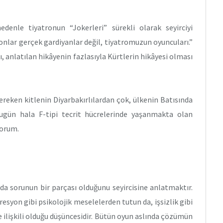
edenle tiyatronun “Jokerleri” sürekli olarak seyirciyi
onlar gerçek gardiyanlar değil, tiyatromuzun oyuncuları.”
ı, anlatılan hikâyenin fazlasıyla Kürtlerin hikâyesi olması
reken kitlenin Diyarbakırlılardan çok, ülkenin Batısında
ugün hala F-tipi tecrit hücrelerinde yaşanmakta olan
yorum.
nda sorunun bir parçası olduğunu seyircisine anlatmaktır.
esyon gibi psikolojik meselelerden tutun da, işsizlik gibi
e ilişkili olduğu düşüncesidir. Bütün oyun aslında çözümün