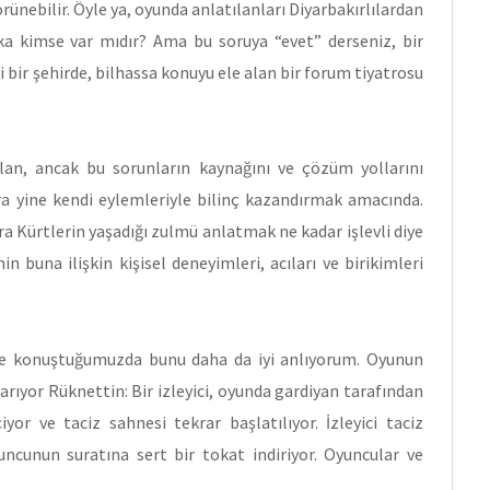
rünebilir. Öyle ya, oyunda anlatılanları Diyarbakırlılardan
şka kimse var mıdır? Ama bu soruya “evet” derseniz, bir
bir şehirde, bilhassa konuyu ele alan bir forum tiyatrosu
olan, ancak bu sorunların kaynağını ve çözüm yollarını
ra yine kendi eylemleriyle bilinç kazandırmak amacında.
ara Kürtlerin yaşadığı zulmü anlatmak ne kadar işlevli diye
n buna ilişkin kişisel deneyimleri, acıları ve birikimleri
e konuştuğumuzda bunu daha da iyi anlıyorum. Oyunun
arıyor Rüknettin: Bir izleyici, oyunda gardiyan tarafından
or ve taciz sahnesi tekrar başlatılıyor. İzleyici taciz
ncunun suratına sert bir tokat indiriyor. Oyuncular ve