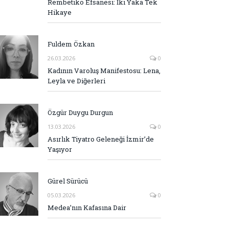
Rembetiko Efsanesi: İki Yaka Tek
Hikaye
Fuldem Özkan
26.03.2026
0
Kadının Varoluş Manifestosu: Lena,
Leyla ve Diğerleri
Özgür Duygu Durgun
13.03.2026
0
Asırlık Tiyatro Geleneği İzmir’de
Yaşıyor
Gürel Sürücü
05.03.2026
0
Medea’nın Kafasına Dair