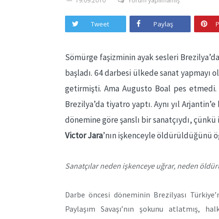
19.09.2010
Yorum yapılmamış
Tweet
Paylaş
P
Sömürge faşizminin ayak sesleri Brezilya’d
başladı. 64 darbesi ülkede sanat yapmayı o
getirmişti. Ama Augusto Boal pes etmedi. 
Brezilya’da tiyatro yaptı. Aynı yıl Arjantin
dönemine göre şanslı bir sanatçıydı, çünkü
Victor Jara
’nın işkenceyle öldürüldüğünü ö
Sanatçılar neden işkenceye uğrar, neden öldür
Darbe öncesi döneminin Brezilyası Türkiye’n
Paylaşım Savaşı’nın şokunu atlatmış, hal