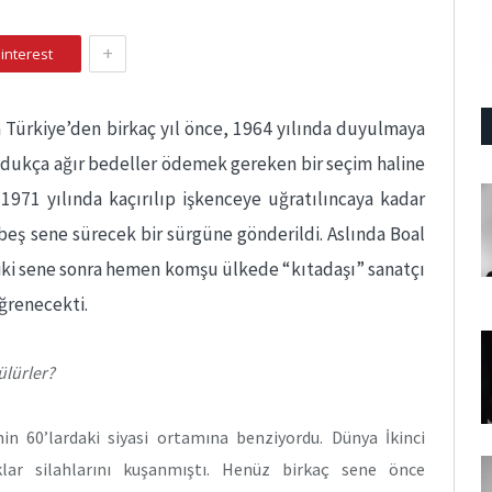
+
interest
a Türkiye’den birkaç yıl önce, 1964 yılında duyulmaya
ldukça ağır bedeller ödemek gereken bir seçim haline
1971 yılında kaçırılıp işkenceye uğratılıncaya kadar
’e beş sene sürecek bir sürgüne gönderildi. Aslında Boal
 iki sene sonra hemen komşu ülkede “kıtadaşı” sanatçı
ğrenecekti.
ülürler?
in 60’lardaki siyasi ortamına benziyordu. Dünya İkinci
klar silahlarını kuşanmıştı. Henüz birkaç sene önce