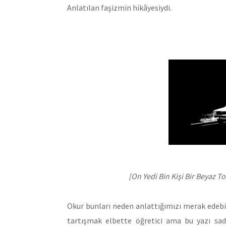
Anlatılan faşizmin hikâyesiydi.
[On Yedi Bin Kişi Bir Beyaz T
Okur bunları neden anlattığımızı merak edebil
tartışmak elbette öğretici ama bu yazı sad