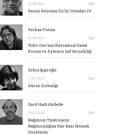
02.08.2026
0
Geçen Sezonun En İyi Oyunları IV
Serkan Fırtına
02.08.2026
0
Yoko Ono’nun Kavramsal Sanat
Evreni ve Eylemin Saf Gerçekliği
Zehra İpşiroğlu
27.07.2026
0
Akran Zorbalığı
Sacit Hadi Akdede
14.07.2026
0
Bağımsız Tiyatroların
Bağımsızlığına Dair Bazı İktisadi
Gözlemler