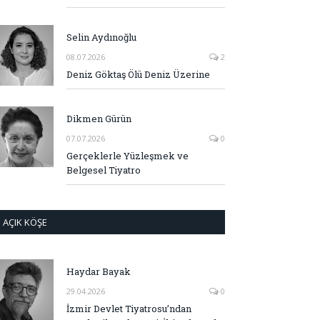
Selin Aydınoğlu
08.07.2026
2
Deniz Göktaş Ölü Deniz Üzerine
Dikmen Gürün
07.07.2026
0
Gerçeklerle Yüzleşmek ve
Belgesel Tiyatro
AÇIK KÖŞE
Haydar Bayak
29.04.2026
0
İzmir Devlet Tiyatrosu’ndan