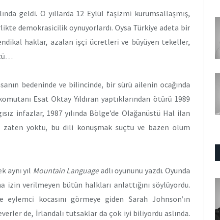
lında geldi. O yıllarda 12 Eylül faşizmi kurumsallaşmış,
rlikte demokrasicilik oynuyorlardı. Oysa Türkiye adeta bir
ndikal haklar, azalan işçi ücretleri ve büyüyen tekeller,
özü…
nsanın bedeninde ve bilincinde, bir sürü ailenin ocağında
i komutanı Esat Oktay Yıldıran yaptıklarından ötürü 1989
gısız infazlar, 1987 yılında Bölge’de Olağanüstü Hal ilan
dil zaten yoktu, bu dili konuşmak suçtu ve bazen ölüm
k aynı yıl
Mountain Language
adlı oyununu yazdı. Oyunda
na izin verilmeyen bütün halkları anlattığını söylüyordu.
ne eylemci kocasını görmeye giden Sarah Johnson’ın
verler de, İrlandalı tutsaklar da çok iyi biliyordu aslında.