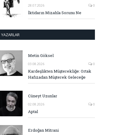
28.07.2026
0
İktidarın Mizahla Sorunu Ne
YAZARLAR
Metin Göksel
03.08.2026
0
Kardeşlikten Müşterekliğe: Ortak
Hafızadan Müşterek Geleceğe
Cüneyt Uzunlar
02.08.2026
0
Aptal
Erdoğan Mitrani