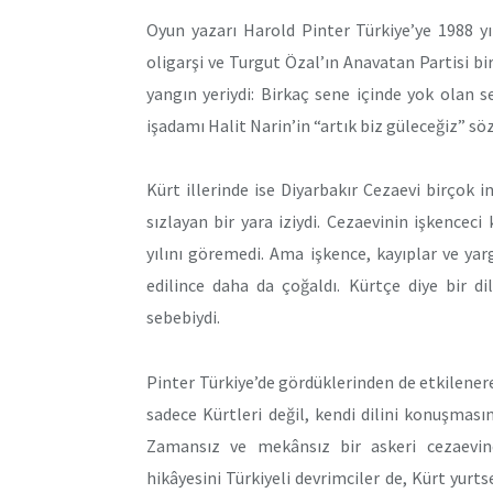
Oyun yazarı Harold Pinter Türkiye’ye 1988 yı
oligarşi ve Turgut Özal’ın Anavatan Partisi bi
yangın yeriydi: Birkaç sene içinde yok olan se
işadamı Halit Narin’in “artık biz güleceğiz” s
Kürt illerinde ise Diyarbakır Cezaevi birçok i
sızlayan bir yara iziydi. Cezaevinin işkencec
yılını göremedi. Ama işkence, kayıplar ve yar
edilince daha da çoğaldı. Kürtçe diye bir 
sebebiydi.
Pinter Türkiye’de gördüklerinden de etkilenere
sadece Kürtleri değil, kendi dilini konuşması
Zamansız ve mekânsız bir askeri cezaevi
hikâyesini Türkiyeli devrimciler de, Kürt yurtse