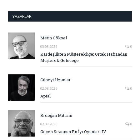
YAZARLAR
Metin Göksel
03.08.2026
0
Kardeşlikten Müşterekliğe: Ortak Hafızadan
Müşterek Geleceğe
Cüneyt Uzunlar
02.08.2026
0
Aptal
Erdoğan Mitrani
02.08.2026
0
Geçen Sezonun En İyi Oyunları IV