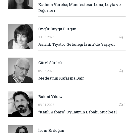
Kadının Varoluş Manifestosu: Lena, Leyla ve
Diğerleri
Özgür Duygu Durgun
13.03.2026
0
Asırlık Tiyatro Geleneği İzmir’de Yaşıyor
Gürel Sürücü
05.03.2026
0
Medea’nın Kafasına Dair
Bülent Yıldız
03.01.2026
0
“Kanlı Kabare” Oyununun Esbabı Mucibesi
İrem Erdoğan