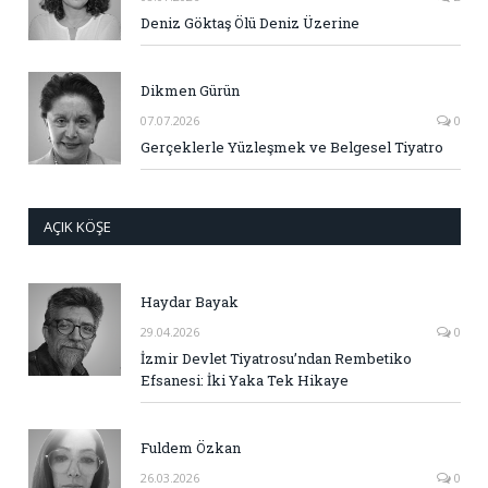
Deniz Göktaş Ölü Deniz Üzerine
Dikmen Gürün
07.07.2026
0
Gerçeklerle Yüzleşmek ve Belgesel Tiyatro
AÇIK KÖŞE
Haydar Bayak
29.04.2026
0
İzmir Devlet Tiyatrosu’ndan Rembetiko
Efsanesi: İki Yaka Tek Hikaye
Fuldem Özkan
26.03.2026
0