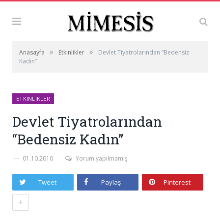
»
»
Anasayfa
Etkinlikler
Devlet Tiyatrolarından “Bedensiz
Kadın”
ETKINLIKLER
Devlet Tiyatrolarından
“Bedensiz Kadın”
01.10.2010
Yorum yapılmamış
Tweet
Paylaş
Pinterest
+