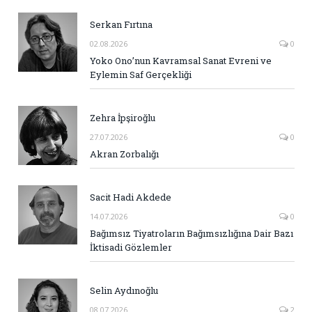
Serkan Fırtına
02.08.2026
0
Yoko Ono’nun Kavramsal Sanat Evreni ve
Eylemin Saf Gerçekliği
Zehra İpşiroğlu
27.07.2026
0
Akran Zorbalığı
Sacit Hadi Akdede
14.07.2026
0
Bağımsız Tiyatroların Bağımsızlığına Dair Bazı
İktisadi Gözlemler
Selin Aydınoğlu
08.07.2026
2