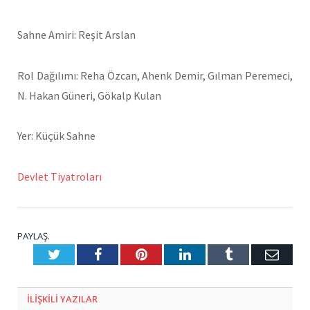
Sahne Amiri: Reşit Arslan
Rol Dağılımı: Reha Özcan, Ahenk Demir, Gılman Peremeci,
N. Hakan Güneri, Gökalp Kulan
Yer: Küçük Sahne
Devlet Tiyatroları
PAYLAŞ.
Twitter
Facebook
Pinterest
LinkedIn
Tumblr
E-
Posta
ILIŞKILI
YAZILAR