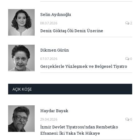
Selin Aydınoğlu
08.07.2026
2
Deniz Göktaş Ölü Deniz Üzerine
Dikmen Gürün
07.07.2026
0
Gerçeklerle Yüzleşmek ve Belgesel Tiyatro
AÇIK KÖŞE
Haydar Bayak
29.04.2026
0
İzmir Devlet Tiyatrosu’ndan Rembetiko
Efsanesi: İki Yaka Tek Hikaye