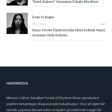
“Kanlı Kabare” Oyununun Esbabı Mucibesi
İrem Erdoğan
25.12.2025
0
İzmir Devlet Tiyatrosu’nda Sibel Erdenk Rejisi:
Arzunun Onda Dokuzu
HAKKIMIZDA
Mimesis Sahne Sanatları Portali 2010 yılının Nisan ayında test
yayınını tamamlayıp okuyucusuyla buluşmuştur. Otuz yılı aşkın bir
süredir yayınına devam eden ve tiyatro çevrelerinde saygın bir