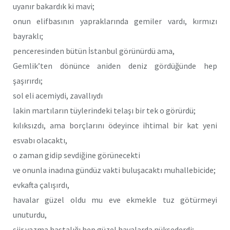
uyanır bakardık ki mavi;
onun elifbasının yapraklarında gemiler vardı, kırmızı
bayraklı;
penceresinden bütün İstanbul görünürdü ama,
Gemlik’ten dönünce aniden deniz gördüğünde hep
şaşırırdı;
sol eli acemiydi, zavallıydı
lakin martıların tüylerindeki telaşı bir tek o görürdü;
kılıksızdı, ama borçlarını ödeyince ihtimal bir kat yeni
esvabı olacaktı,
o zaman gidip sevdiğine görünecekti
ve onunla inadına gündüz vakti buluşacaktı muhallebicide;
evkafta çalışırdı,
havalar güzel oldu mu eve ekmekle tuz götürmeyi
unuturdu,
şiir yazma hastalığı hep güzel havalarda nüksederdi;