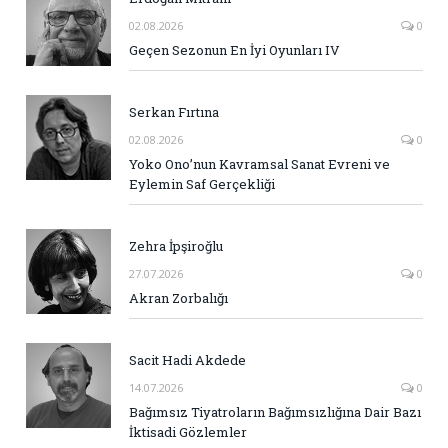
02.08.2026
0
Geçen Sezonun En İyi Oyunları IV
Serkan Fırtına
02.08.2026
0
Yoko Ono’nun Kavramsal Sanat Evreni ve
Eylemin Saf Gerçekliği
Zehra İpşiroğlu
27.07.2026
0
Akran Zorbalığı
Sacit Hadi Akdede
14.07.2026
0
Bağımsız Tiyatroların Bağımsızlığına Dair Bazı
İktisadi Gözlemler