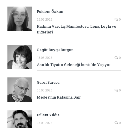
Fuldem Özkan
26.03.2026
0
Kadının Varoluş Manifestosu: Lena, Leyla ve
Diğerleri
Özgür Duygu Durgun
13.03.2026
0
Asırlık Tiyatro Geleneği İzmir’de Yaşıyor
Gürel Sürücü
05.03.2026
0
Medea’nın Kafasına Dair
Bülent Yıldız
03.01.2026
0