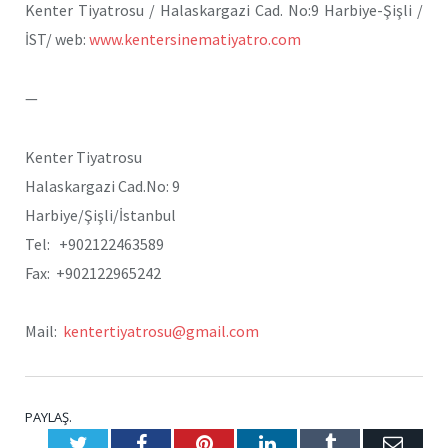
Kenter Tiyatrosu / Halaskargazi Cad. No:9 Harbiye-Şişli /
İST/ web:
www.kentersinematiyatro.com
—
Kenter Tiyatrosu
Halaskargazi Cad.No: 9
Harbiye/Şişli/İstanbul
Tel: +902122463589
Fax: +902122965242
Mail:
kentertiyatrosu@gmail.com
PAYLAŞ.
Twitter
Facebook
Pinterest
LinkedIn
Tumblr
E-