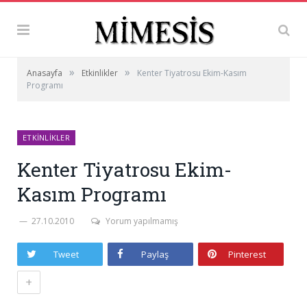
»
»
Anasayfa
Etkinlikler
Kenter Tiyatrosu Ekim-Kasım
Programı
ETKINLIKLER
Kenter Tiyatrosu Ekim-
Kasım Programı
27.10.2010
Yorum yapılmamış
Tweet
Paylaş
Pinterest
+