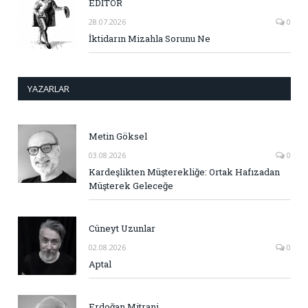
EDİTÖR
28.07.2026
0
İktidarın Mizahla Sorunu Ne
YAZARLAR
Metin Göksel
03.08.2026
0
Kardeşlikten Müşterekliğe: Ortak Hafızadan
Müşterek Geleceğe
Cüneyt Uzunlar
02.08.2026
0
Aptal
Erdoğan Mitrani