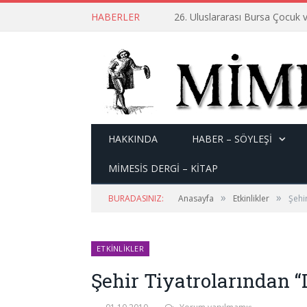
HABERLER
26. Uluslararası Bursa Çocuk v
HAKKINDA
HABER – SÖYLEŞI
MİMESİS DERGİ – KİTAP
»
»
BURADASINIZ:
Anasayfa
Etkinlikler
Şehi
ETKINLIKLER
Şehir Tiyatrolarından “