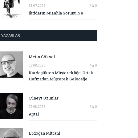
28.07.2026
0
İktidarın Mizahla Sorunu Ne
YAZARLAR
Metin Göksel
03.08.2026
0
Kardeşlikten Müşterekliğe: Ortak
Hafızadan Müşterek Geleceğe
Cüneyt Uzunlar
02.08.2026
0
Aptal
Erdoğan Mitrani