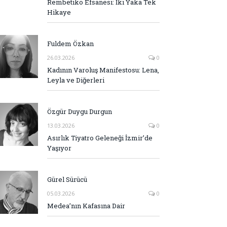
Rembetiko Efsanesi: İki Yaka Tek
Hikaye
Fuldem Özkan
26.03.2026
0
Kadının Varoluş Manifestosu: Lena,
Leyla ve Diğerleri
Özgür Duygu Durgun
13.03.2026
0
Asırlık Tiyatro Geleneği İzmir’de
Yaşıyor
Gürel Sürücü
05.03.2026
0
Medea’nın Kafasına Dair