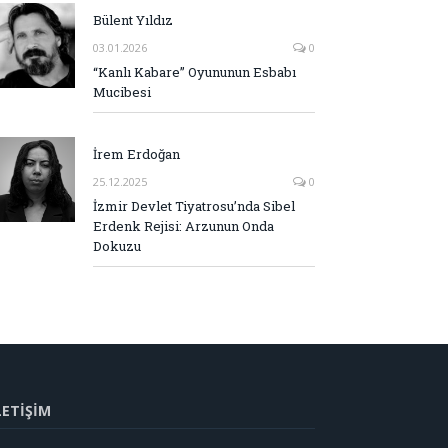
Bülent Yıldız
03.01.2026
0
“Kanlı Kabare” Oyununun Esbabı
Mucibesi
İrem Erdoğan
25.12.2025
0
İzmir Devlet Tiyatrosu’nda Sibel
Erdenk Rejisi: Arzunun Onda
Dokuzu
LETİŞİM