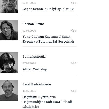
02.08.2026
0
Geçen Sezonun En İyi Oyunları IV
Serkan Fırtına
02.08.2026
0
Yoko Ono’nun Kavramsal Sanat
Evreni ve Eylemin Saf Gerçekliği
Zehra İpşiroğlu
27.07.2026
0
Akran Zorbalığı
Sacit Hadi Akdede
14.07.2026
0
Bağımsız Tiyatroların
Bağımsızlığına Dair Bazı İktisadi
Gözlemler