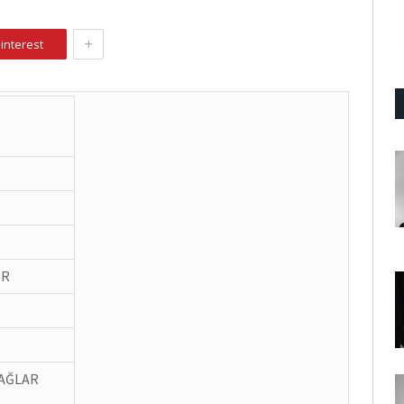
+
interest
İR
AĞLAR