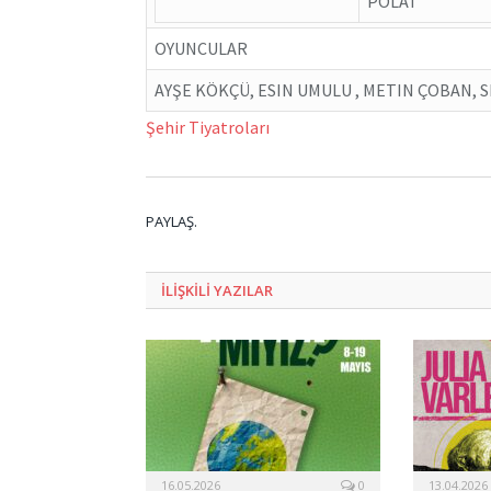
POLAT
OYUNCULAR
AYŞE KÖKÇÜ, ESIN UMULU , METIN ÇOBAN, S
Şehir Tiyatroları
PAYLAŞ.
ILIŞKILI
YAZILAR
16.05.2026
0
13.04.2026