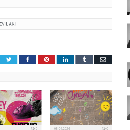
EVIL AKI
Twitter
Facebook
Pinterest
LinkedIn
Tumblr
E-
Posta
0
08.04.2026
0