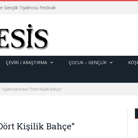
e Gençlik Tiyatrosu Festivali
ÇEVİRİ / ARAŞTIRMA
ÇOCUK – GENÇLIK
KÖŞE
r Tiyatrolarından “Dört Kişilik Bahçe”
Dört Kişilik Bahçe”