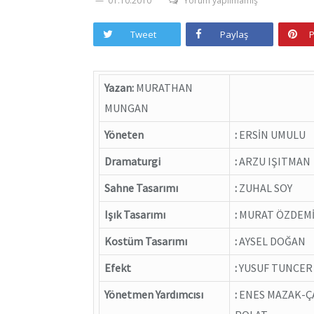
01.10.2010
Yorum yapılmamış
Tweet
Paylaş
P
Yazan:
MURATHAN
MUNGAN
Yöneten
:
ERSİN UMULU
Dramaturgi
:
ARZU IŞITMAN
Sahne Tasarımı
:
ZUHAL SOY
Işık Tasarımı
:
MURAT ÖZDEM
Kostüm Tasarımı
:
AYSEL DOĞAN
Efekt
:
YUSUF TUNCER
Yönetmen Yardımcısı
:
ENES MAZAK-Ç