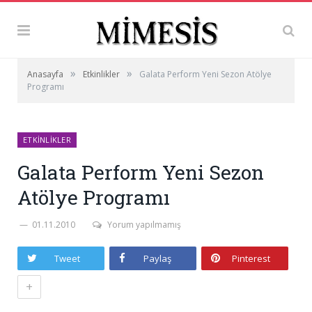
»
»
Anasayfa
Etkinlikler
Galata Perform Yeni Sezon Atölye
Programı
ETKINLIKLER
Galata Perform Yeni Sezon
Atölye Programı
01.11.2010
Yorum yapılmamış
Tweet
Paylaş
Pinterest
+