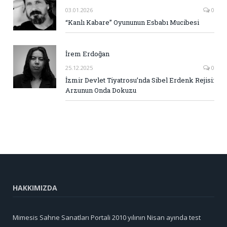
03.01.2026
0
“Kanlı Kabare” Oyununun Esbabı Mucibesi
İrem Erdoğan
25.12.2025
0
İzmir Devlet Tiyatrosu’nda Sibel Erdenk Rejisi:
Arzunun Onda Dokuzu
HAKKIMIZDA
Mimesis Sahne Sanatları Portali 2010 yılının Nisan ayında test