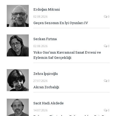
Erdoğan Mitrani
02.08.2026
0
Geçen Sezonun En İyi Oyunları IV
Serkan Fırtına
02.08.2026
0
Yoko Ono’nun Kavramsal Sanat Evreni ve
Eylemin Saf Gerçekliği
Zehra İpşiroğlu
27.07.2026
0
Akran Zorbalığı
Sacit Hadi Akdede
14.07.2026
0