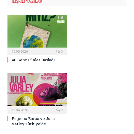
ILIŞKILI
YAZILAR
16.05.2026
0
40.Genç Günler Başladı
13.04.2026
0
Eugenio Barba ve Julia
Varley Türkiye’de