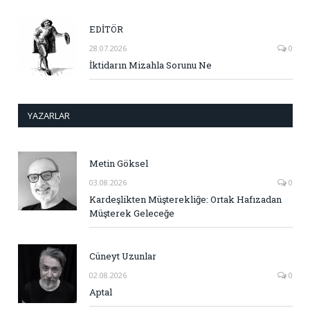
EDİTÖR
28.07.2026
0
İktidarın Mizahla Sorunu Ne
YAZARLAR
Metin Göksel
03.08.2026
0
Kardeşlikten Müşterekliğe: Ortak Hafızadan
Müşterek Geleceğe
Cüneyt Uzunlar
02.08.2026
0
Aptal