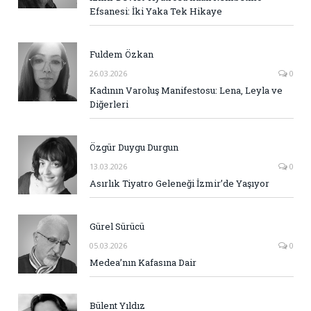
Efsanesi: İki Yaka Tek Hikaye
Fuldem Özkan
26.03.2026
0
Kadının Varoluş Manifestosu: Lena, Leyla ve
Diğerleri
Özgür Duygu Durgun
13.03.2026
0
Asırlık Tiyatro Geleneği İzmir’de Yaşıyor
Gürel Sürücü
05.03.2026
0
Medea’nın Kafasına Dair
Bülent Yıldız