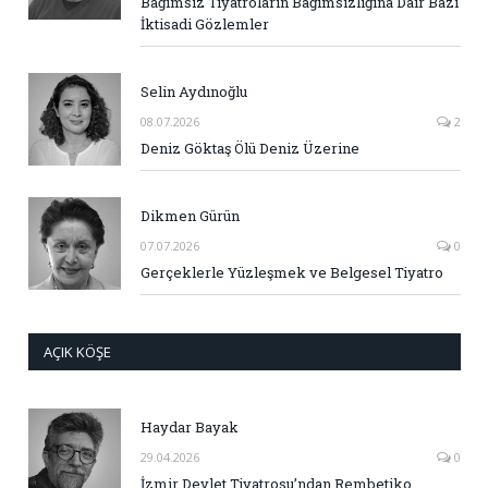
Bağımsız Tiyatroların Bağımsızlığına Dair Bazı
İktisadi Gözlemler
Selin Aydınoğlu
08.07.2026
2
Deniz Göktaş Ölü Deniz Üzerine
Dikmen Gürün
07.07.2026
0
Gerçeklerle Yüzleşmek ve Belgesel Tiyatro
AÇIK KÖŞE
Haydar Bayak
29.04.2026
0
İzmir Devlet Tiyatrosu’ndan Rembetiko