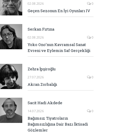
02.08.2026
0
Geçen Sezonun En İyi Oyunları IV
Serkan Fırtına
02.08.2026
0
Yoko Ono’nun Kavramsal Sanat
Evreni ve Eylemin Saf Gerçekliği
Zehra İpşiroğlu
27.07.2026
0
Akran Zorbalığı
Sacit Hadi Akdede
14.07.2026
0
Bağımsız Tiyatroların
Bağımsızlığına Dair Bazı İktisadi
Gözlemler