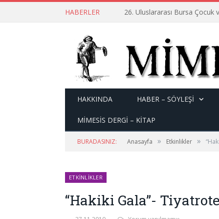
HABERLER
26. Uluslararası Bursa Çocuk v
HAKKINDA
HABER – SÖYLEŞI
MİMESİS DERGİ – KİTAP
»
»
BURADASINIZ:
Anasayfa
Etkinlikler
“Hak
ETKINLIKLER
“Hakiki Gala”- Tiyatro