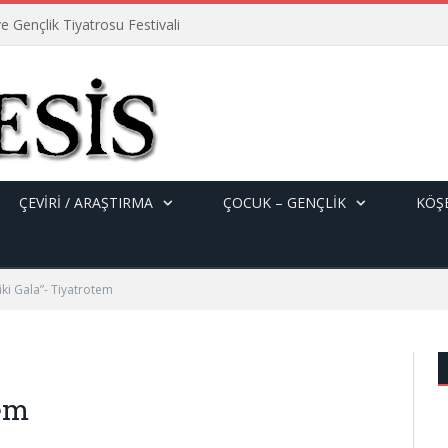
e Gençlik Tiyatrosu Festivali
ÇEVİRİ / ARAŞTIRMA
ÇOCUK – GENÇLIK
KÖŞE
iki Gala”- Tiyatrotem
tem