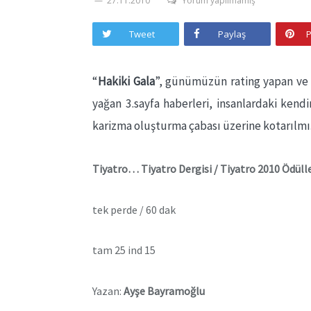
27.11.2010
Yorum yapılmamış
Tweet
Paylaş
P
“
Hakiki Gala
”, günümüzün rating yapan ve ç
yağan 3.sayfa haberleri, insanlardaki kend
karizma oluşturma çabası üzerine kotarılmı
Tiyatro… Tiyatro Dergisi / Tiyatro 2010 Ödülle
tek perde / 60 dak
tam 25 ind 15
Yazan:
Ayşe Bayramoğlu