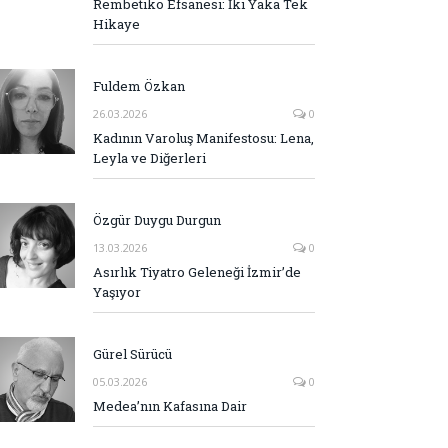
Rembetiko Efsanesi: İki Yaka Tek
Hikaye
Fuldem Özkan
26.03.2026
0
Kadının Varoluş Manifestosu: Lena,
Leyla ve Diğerleri
Özgür Duygu Durgun
13.03.2026
0
Asırlık Tiyatro Geleneği İzmir’de
Yaşıyor
Gürel Sürücü
05.03.2026
0
Medea’nın Kafasına Dair