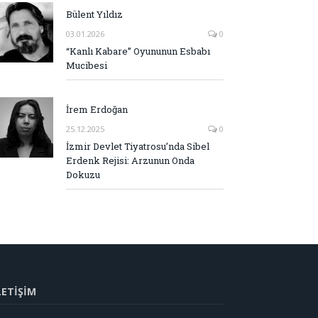
Bülent Yıldız
03.01.2026
0
“Kanlı Kabare” Oyununun Esbabı
Mucibesi
İrem Erdoğan
25.12.2025
0
İzmir Devlet Tiyatrosu’nda Sibel
Erdenk Rejisi: Arzunun Onda
Dokuzu
LETİŞİM