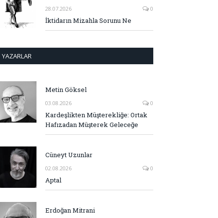
28.07.2026
0
İktidarın Mizahla Sorunu Ne
YAZARLAR
Metin Göksel
03.08.2026
0
Kardeşlikten Müşterekliğe: Ortak
Hafızadan Müşterek Geleceğe
Cüneyt Uzunlar
02.08.2026
0
Aptal
Erdoğan Mitrani