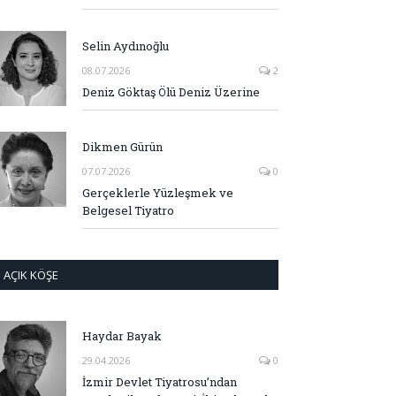
Selin Aydınoğlu
08.07.2026
2
Deniz Göktaş Ölü Deniz Üzerine
Dikmen Gürün
07.07.2026
0
Gerçeklerle Yüzleşmek ve
Belgesel Tiyatro
AÇIK KÖŞE
Haydar Bayak
29.04.2026
0
İzmir Devlet Tiyatrosu’ndan