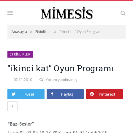
»
»
Anasayfa
Etkinlikler
“ikinci kat” Oyun Programı
ETKINLIKLER
“ikinci kat” Oyun Programı
02.11.2010
Yorum yapılmamış
Tweet
Paylaş
Pinterest
+
“Bazı Sesler”
Tarih: 02-03-09-10-23-30 Kasım, 01-07 Aralık 2010