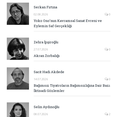
Serkan Fırtına
02.08.2026
0
Yoko Ono’nun Kavramsal Sanat Evreni ve
Eylemin Saf Gerçekliği
Zehra İpşiroğlu
27.07.2026
0
Akran Zorbalığı
Sacit Hadi Akdede
14.07.2026
0
Bağımsız Tiyatroların Bağımsızlığına Dair Bazı
İktisadi Gözlemler
Selin Aydınoğlu
08.07.2026
2