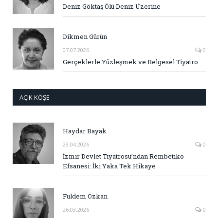
Deniz Göktaş Ölü Deniz Üzerine
Dikmen Gürün
07.07.2026
0
Gerçeklerle Yüzleşmek ve Belgesel Tiyatro
AÇIK KÖŞE
Haydar Bayak
29.04.2026
0
İzmir Devlet Tiyatrosu’ndan Rembetiko
Efsanesi: İki Yaka Tek Hikaye
Fuldem Özkan
26.03.2026
0