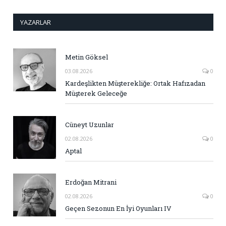
YAZARLAR
Metin Göksel
03.08.2026
0
Kardeşlikten Müşterekliğe: Ortak Hafızadan
Müşterek Geleceğe
Cüneyt Uzunlar
02.08.2026
0
Aptal
Erdoğan Mitrani
02.08.2026
0
Geçen Sezonun En İyi Oyunları IV