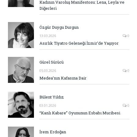
Kadının Varoluş Manifestosu: Lena, Leyla ve
Diğerleri
Özgür Duygu Durgun
13.03.2026
0
Asırlık Tiyatro Geleneği İzmir’de Yaşıyor
Gürel Sürücü
05.03.2026
0
Medea’nın Kafasına Dair
Bülent Yıldız
03.01.2026
0
“Kanlı Kabare” Oyununun Esbabı Mucibesi
İrem Erdoğan