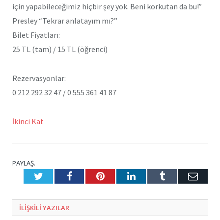
için yapabileceğimiz hiçbir şey yok. Beni korkutan da bu!”
Presley “Tekrar anlatayım mı?”
Bilet Fiyatları:
25 TL (tam) / 15 TL (öğrenci)
Rezervasyonlar:
0 212 292 32 47 / 0 555 361 41 87
İkinci Kat
PAYLAŞ.
Twitter
Facebook
Pinterest
LinkedIn
Tumblr
E-
Posta
ILIŞKILI
YAZILAR