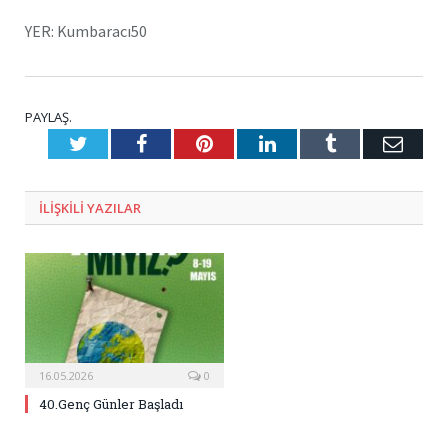
YER: Kumbaracı50
PAYLAŞ.
Twitter
Facebook
Pinterest
LinkedIn
Tumblr
E-
Posta
ILIŞKILI
YAZILAR
16.05.2026
0
40.Genç Günler Başladı