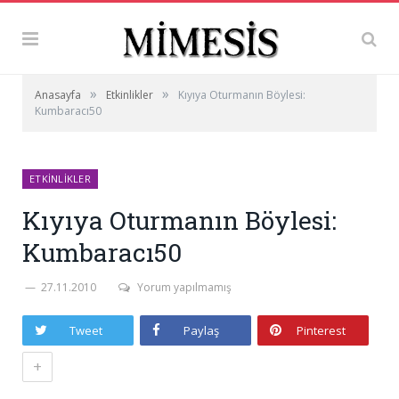
»
»
Anasayfa
Etkinlikler
Kıyıya Oturmanın Böylesi:
Kumbaracı50
ETKINLIKLER
Kıyıya Oturmanın Böylesi:
Kumbaracı50
27.11.2010
Yorum yapılmamış
Tweet
Paylaş
Pinterest
+