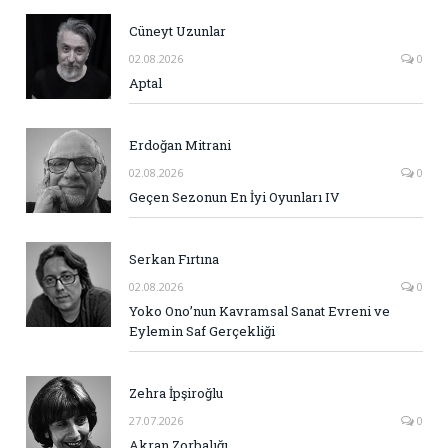
Cüneyt Uzunlar
02.08.2026
0
Aptal
Erdoğan Mitrani
02.08.2026
0
Geçen Sezonun En İyi Oyunları IV
Serkan Fırtına
02.08.2026
0
Yoko Ono’nun Kavramsal Sanat Evreni ve
Eylemin Saf Gerçekliği
Zehra İpşiroğlu
27.07.2026
0
Akran Zorbalığı