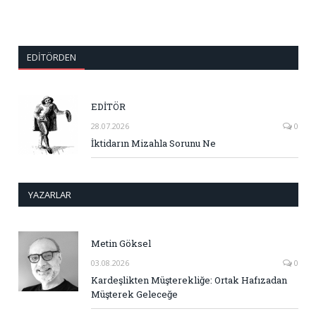
EDITÖRDEN
EDİTÖR
28.07.2026
0
İktidarın Mizahla Sorunu Ne
YAZARLAR
Metin Göksel
03.08.2026
0
Kardeşlikten Müşterekliğe: Ortak Hafızadan
Müşterek Geleceğe