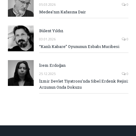
05.03.2026
0
Medea’nın Kafasına Dair
Bülent Yıldız
03.01.2026
0
“Kanlı Kabare” Oyununun Esbabı Mucibesi
İrem Erdoğan
25.12.2025
0
İzmir Devlet Tiyatrosu’nda Sibel Erdenk Rejisi:
Arzunun Onda Dokuzu