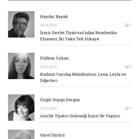
Haydar Bayak
29.04.2026
0
İzmir Devlet Tiyatrosu’ndan Rembetiko
Efsanesi: İki Yaka Tek Hikaye
Fuldem Özkan
26.03.2026
0
Kadının Varoluş Manifestosu: Lena, Leyla ve
Diğerleri
Özgür Duygu Durgun
13.03.2026
0
Asırlık Tiyatro Geleneği İzmir’de Yaşıyor
Gürel Sürücü