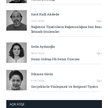
Sacit Hadi Akdede
14.07.2026
0
Bağımsız Tiyatroların Bağımsızlığına Dair Bazı
İktisadi Gözlemler
Selin Aydınoğlu
08.07.2026
2
Deniz Göktaş Ölü Deniz Üzerine
Dikmen Gürün
07.07.2026
0
Gerçeklerle Yüzleşmek ve Belgesel Tiyatro
AÇIK KÖŞE