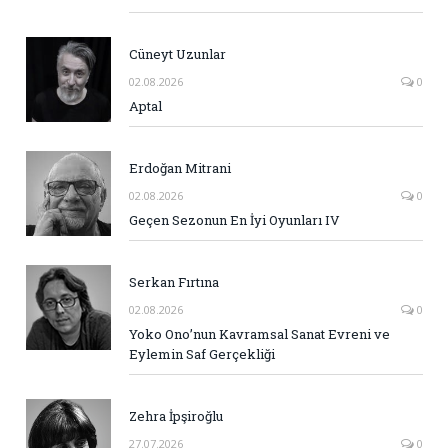
Cüneyt Uzunlar
02.08.2026
0
Aptal
Erdoğan Mitrani
02.08.2026
0
Geçen Sezonun En İyi Oyunları IV
Serkan Fırtına
02.08.2026
0
Yoko Ono’nun Kavramsal Sanat Evreni ve
Eylemin Saf Gerçekliği
Zehra İpşiroğlu
27.07.2026
0