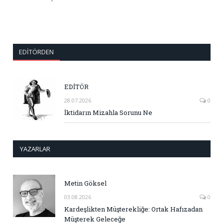
EDITÖRDEN
EDİTÖR
28.07.2026
0
İktidarın Mizahla Sorunu Ne
YAZARLAR
Metin Göksel
03.08.2026
0
Kardeşlikten Müşterekliğe: Ortak Hafızadan
Müşterek Geleceğe