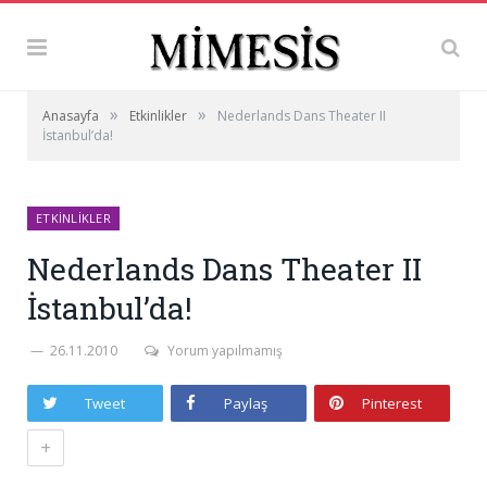
»
»
Anasayfa
Etkinlikler
Nederlands Dans Theater II
İstanbul’da!
ETKINLIKLER
Nederlands Dans Theater II
İstanbul’da!
26.11.2010
Yorum yapılmamış
Tweet
Paylaş
Pinterest
+