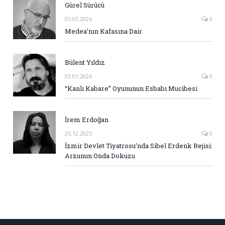
Gürel Sürücü
05.03.2026
0
Medea’nın Kafasına Dair
Bülent Yıldız
03.01.2026
0
“Kanlı Kabare” Oyununun Esbabı Mucibesi
İrem Erdoğan
25.12.2025
0
İzmir Devlet Tiyatrosu’nda Sibel Erdenk Rejisi:
Arzunun Onda Dokuzu