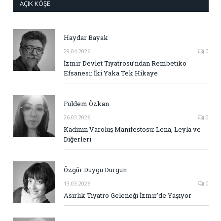
AÇIK KÖŞE
Haydar Bayak
29.04.2026
0
İzmir Devlet Tiyatrosu’ndan Rembetiko
Efsanesi: İki Yaka Tek Hikaye
Fuldem Özkan
26.03.2026
0
Kadının Varoluş Manifestosu: Lena, Leyla ve
Diğerleri
Özgür Duygu Durgun
13.03.2026
0
Asırlık Tiyatro Geleneği İzmir’de Yaşıyor