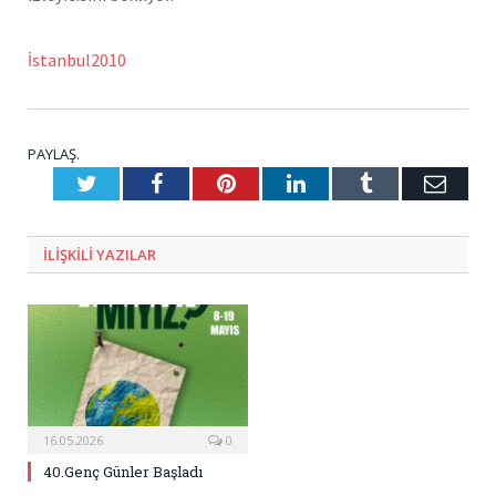
İstanbul2010
PAYLAŞ.
Twitter
Facebook
Pinterest
LinkedIn
Tumblr
E-
Posta
ILIŞKILI
YAZILAR
16.05.2026
0
40.Genç Günler Başladı