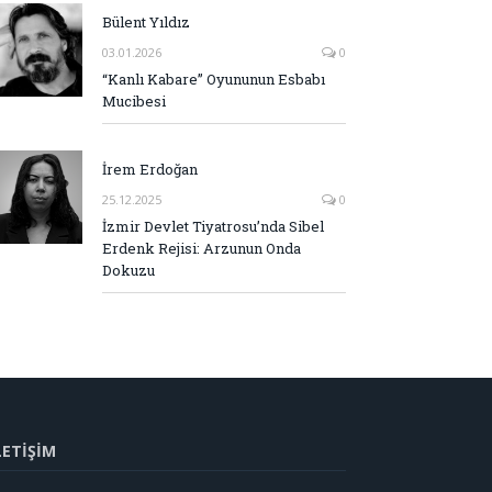
Bülent Yıldız
03.01.2026
0
“Kanlı Kabare” Oyununun Esbabı
Mucibesi
İrem Erdoğan
25.12.2025
0
İzmir Devlet Tiyatrosu’nda Sibel
Erdenk Rejisi: Arzunun Onda
Dokuzu
LETİŞİM