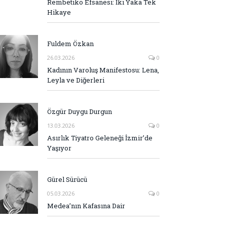
Rembetiko Efsanesi: İki Yaka Tek
Hikaye
Fuldem Özkan
26.03.2026
0
Kadının Varoluş Manifestosu: Lena,
Leyla ve Diğerleri
Özgür Duygu Durgun
13.03.2026
0
Asırlık Tiyatro Geleneği İzmir’de
Yaşıyor
Gürel Sürücü
05.03.2026
0
Medea’nın Kafasına Dair