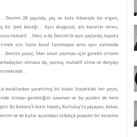
… Devrim 28 yaşında, yaş ve kafa itibariyle bir ergen,
bir ipek böceği… Aşırı duygusal, ani kararlar veren,
ğrusu muhalif… İlker, o da Devrim’le aynı yaşlarda, hayata
ştirmek için fazla kural tanımayan ama aynı zamanda
r… Devrim yazar, İlker onun yazması için gerekli ortamı
z arkadaşları olmasa da, yazma, muhalif olma ve dünyayı
 yetmektedir…
a kurallardan yaratılmış bir kızdır. Hayattaki her şeyin,
ilinde olması gerektiğini savunan ve bu yüzden de hem
tir. Bu Ankara’lı kızın hayatı, Kurtuluş’ta yaşayan, bekar,
 Devrim ve de kızlar açısından oldukça popüler bir konumu