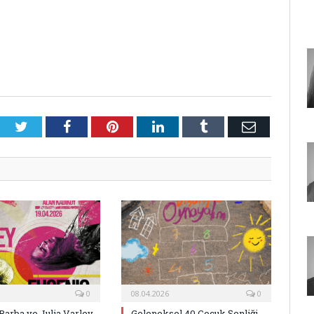
Twitter
Facebook
Pinterest
LinkedIn
Tumblr
E-
Posta
0
08.04.2026
0
Barba ve Julia Varley
Geleneksel 40.Çocuk Şenliği