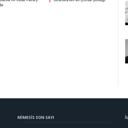
de
MİMESİS SON SAYI
İ