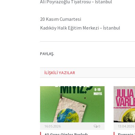
Ali Poyrazoğlu Tiyatrosu – İstanbul
20 Kasım Cumartesi
Kadıköy Halk Eğitim Merkezi – İstanbul
PAYLAŞ.
ILIŞKILI
YAZILAR
16.05.2026
0
13.04.2026
40.Genç Günler Başladı
Eugenio 