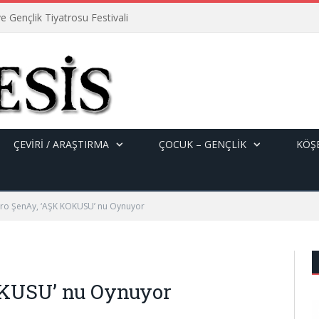
e Gençlik Tiyatrosu Festivali
ÇEVİRİ / ARAŞTIRMA
ÇOCUK – GENÇLIK
KÖŞE
tro ŞenAy, ‘AŞK KOKUSU’ nu Oynuyor
OKUSU’ nu Oynuyor