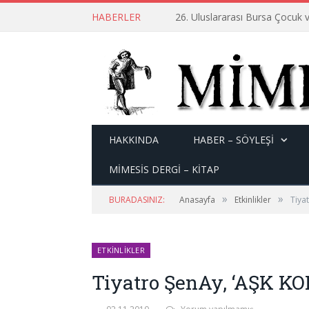
HABERLER
26. Uluslararası Bursa Çocuk v
HAKKINDA
HABER – SÖYLEŞI
MİMESİS DERGİ – KİTAP
»
»
BURADASINIZ:
Anasayfa
Etkinlikler
Tiya
ETKINLIKLER
Tiyatro ŞenAy, ‘AŞK K