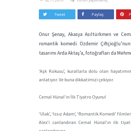
02.11.2010
Yorum yapılmamış
Tweet
Paylaş
P
Onur Şenay, Akasya Asıltürkmen ve Cemal
romantik komedi. Özdemir Çiftçioğlu’nun
tasarımı Arda Aktaş’a, fotoğrafları da Mehme
‘Aşk Kokusu’, kurallarla dolu olan hayatımım
anlatıyor. Ve buna dikkatimizi çekiyor.
Cemal Hünal’ın İlk Tiyatro Oyunu!
‘Ulak’, ‘Issız Adam’, ‘Romantik Komedi’ filmler
Alex’i canlandıran Cemal Hünal’ın ilk tiyat
canlandırıyor.