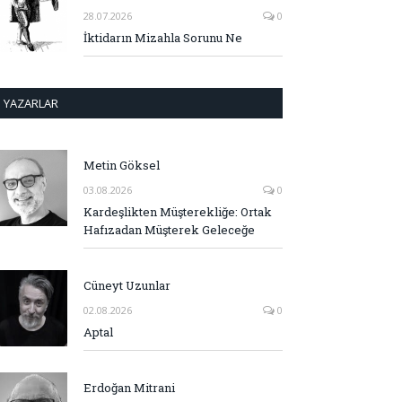
28.07.2026
0
İktidarın Mizahla Sorunu Ne
YAZARLAR
Metin Göksel
03.08.2026
0
Kardeşlikten Müşterekliğe: Ortak
Hafızadan Müşterek Geleceğe
Cüneyt Uzunlar
02.08.2026
0
Aptal
Erdoğan Mitrani