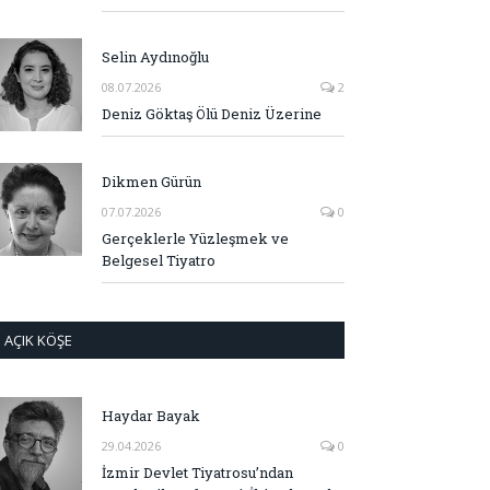
Selin Aydınoğlu
08.07.2026
2
Deniz Göktaş Ölü Deniz Üzerine
Dikmen Gürün
07.07.2026
0
Gerçeklerle Yüzleşmek ve
Belgesel Tiyatro
AÇIK KÖŞE
Haydar Bayak
29.04.2026
0
İzmir Devlet Tiyatrosu’ndan