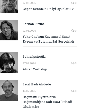
02.08.2026
0
Geçen Sezonun En İyi Oyunları IV
Serkan Fırtına
02.08.2026
0
Yoko Ono’nun Kavramsal Sanat
Evreni ve Eylemin Saf Gerçekliği
Zehra İpşiroğlu
27.07.2026
0
Akran Zorbalığı
Sacit Hadi Akdede
14.07.2026
0
Bağımsız Tiyatroların
Bağımsızlığına Dair Bazı İktisadi
Gözlemler