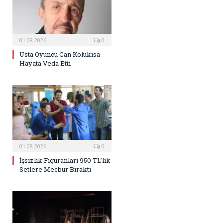
01.08.2026
0
Usta Oyuncu Can Kolukısa
Hayata Veda Etti
01.08.2026
0
İşsizlik Figüranları 950 TL’lik
Setlere Mecbur Bıraktı