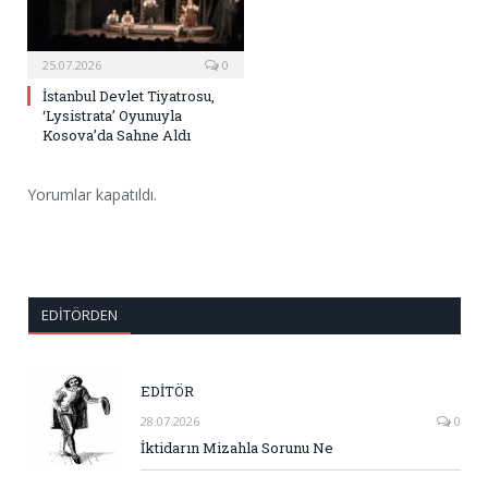
25.07.2026
0
İstanbul Devlet Tiyatrosu,
‘Lysistrata’ Oyunuyla
Kosova’da Sahne Aldı
Yorumlar kapatıldı.
EDITÖRDEN
EDİTÖR
28.07.2026
0
İktidarın Mizahla Sorunu Ne