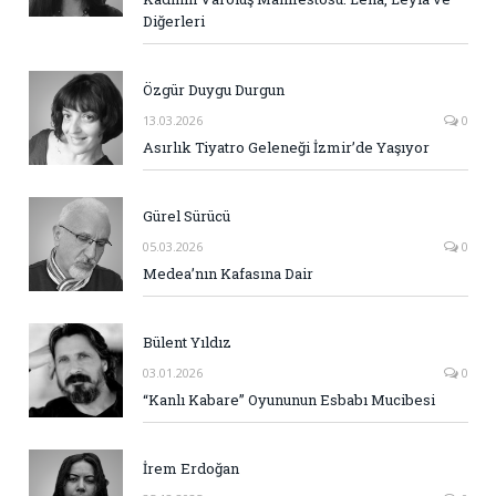
Diğerleri
Özgür Duygu Durgun
13.03.2026
0
Asırlık Tiyatro Geleneği İzmir’de Yaşıyor
Gürel Sürücü
05.03.2026
0
Medea’nın Kafasına Dair
Bülent Yıldız
03.01.2026
0
“Kanlı Kabare” Oyununun Esbabı Mucibesi
İrem Erdoğan