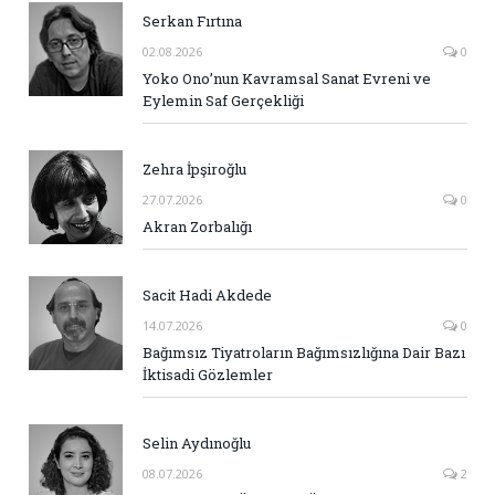
Serkan Fırtına
02.08.2026
0
Yoko Ono’nun Kavramsal Sanat Evreni ve
Eylemin Saf Gerçekliği
Zehra İpşiroğlu
27.07.2026
0
Akran Zorbalığı
Sacit Hadi Akdede
14.07.2026
0
Bağımsız Tiyatroların Bağımsızlığına Dair Bazı
İktisadi Gözlemler
Selin Aydınoğlu
08.07.2026
2