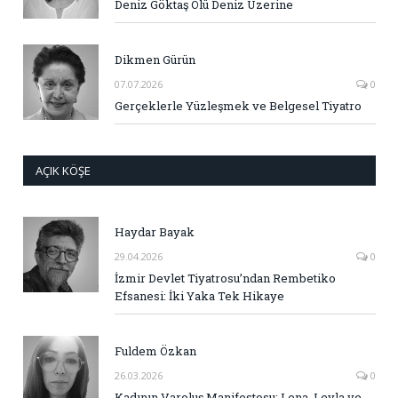
Deniz Göktaş Ölü Deniz Üzerine
Dikmen Gürün
07.07.2026
0
Gerçeklerle Yüzleşmek ve Belgesel Tiyatro
AÇIK KÖŞE
Haydar Bayak
29.04.2026
0
İzmir Devlet Tiyatrosu’ndan Rembetiko
Efsanesi: İki Yaka Tek Hikaye
Fuldem Özkan
26.03.2026
0
Kadının Varoluş Manifestosu: Lena, Leyla ve