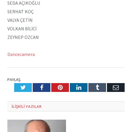
SEDA AÇIKOĞLU
SERHAT KOÇ
VALYA ÇETİN
VOLKAN BİLİCİ
ZEYNEP ÖZCAN
Dancecamera
PAYLAŞ.
Twitter
Facebook
Pinterest
LinkedIn
Tumblr
E-
Posta
ILIŞKILI
YAZILAR