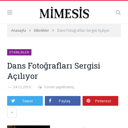
»
»
Anasayfa
Etkinlikler
Dans Fotoğrafları Sergisi Açılıyor
ETKINLIKLER
Dans Fotoğrafları Sergisi
Açılıyor
24.12.2010
Yorum yapılmamış
Tweet
Paylaş
Pinterest
+