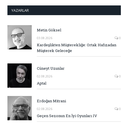
YAZARLAR
Metin Göksel
03.08.2026
0
Kardeşlikten Müşterekliğe: Ortak Hafızadan
Müşterek Geleceğe
Cüneyt Uzunlar
02.08.2026
0
Aptal
Erdoğan Mitrani
02.08.2026
0
Geçen Sezonun En İyi Oyunları IV