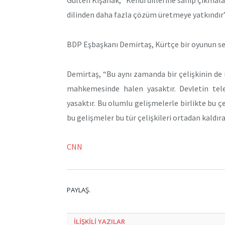
Gülten Kışanak, “Kendi dillerine sahip çıkmalar
dilinden daha fazla çözüm üretmeye yatkındır”
BDP Eşbaşkanı Demirtaş, Kürtçe bir oyunun sergi
Demirtaş, “Bu aynı zamanda bir çelişkinin de i
mahkemesinde halen yasaktır. Devletin tel
yasaktır. Bu olumlu gelişmelerle birlikte bu ç
bu gelişmeler bu tür çelişkileri ortadan kaldır
CNN
PAYLAŞ.
ILIŞKILI
YAZILAR