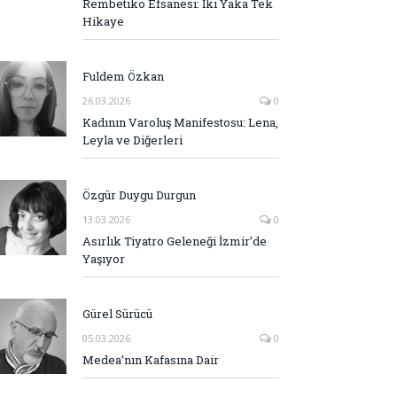
Rembetiko Efsanesi: İki Yaka Tek
Hikaye
Fuldem Özkan
26.03.2026
0
Kadının Varoluş Manifestosu: Lena,
Leyla ve Diğerleri
Özgür Duygu Durgun
13.03.2026
0
Asırlık Tiyatro Geleneği İzmir’de
Yaşıyor
Gürel Sürücü
05.03.2026
0
Medea’nın Kafasına Dair