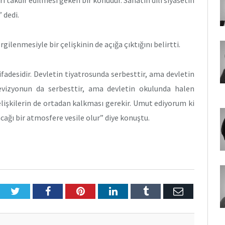
ı takdir edilmesi geken bir konudur. Sanatın dili siyasetin
 dedi.
lenmesiyle bir çelişkinin de açığa çıktığını belirtti.
fadesidir. Devletin tiyatrosunda serbesttir, ama devletin
evizyonun da serbesttir, ama devletin okulunda halen
elişkilerin de ortadan kalkması gerekir. Umut ediyorum ki
acağı bir atmosfere vesile olur” diye konuştu.
Twitter
Facebook
Pinterest
LinkedIn
Tumblr
E-
Posta