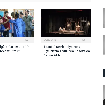
0
25.07.2026
0
Figüranları 950 TL’lik
İstanbul Devlet Tiyatrosu,
Mecbur Bıraktı
‘Lysistrata’ Oyunuyla Kosova’da
Sahne Aldı