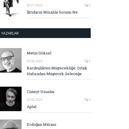
28.07.2026
0
İktidarın Mizahla Sorunu Ne
YAZARLAR
Metin Göksel
03.08.2026
0
Kardeşlikten Müşterekliğe: Ortak
Hafızadan Müşterek Geleceğe
Cüneyt Uzunlar
02.08.2026
0
Aptal
Erdoğan Mitrani