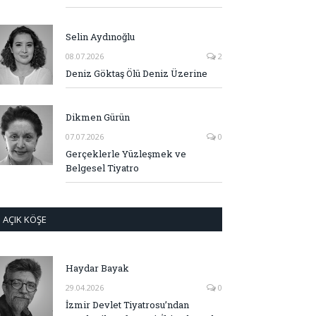
Selin Aydınoğlu
08.07.2026
2
Deniz Göktaş Ölü Deniz Üzerine
Dikmen Gürün
07.07.2026
0
Gerçeklerle Yüzleşmek ve
Belgesel Tiyatro
AÇIK KÖŞE
Haydar Bayak
29.04.2026
0
İzmir Devlet Tiyatrosu’ndan