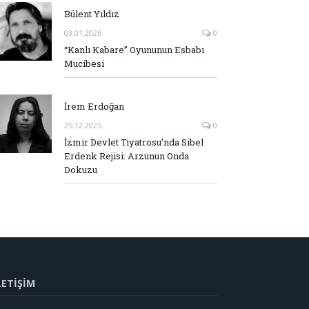
Bülent Yıldız
03.01.2026
0
“Kanlı Kabare” Oyununun Esbabı
Mucibesi
İrem Erdoğan
25.12.2025
0
İzmir Devlet Tiyatrosu’nda Sibel
Erdenk Rejisi: Arzunun Onda
Dokuzu
LETİŞİM