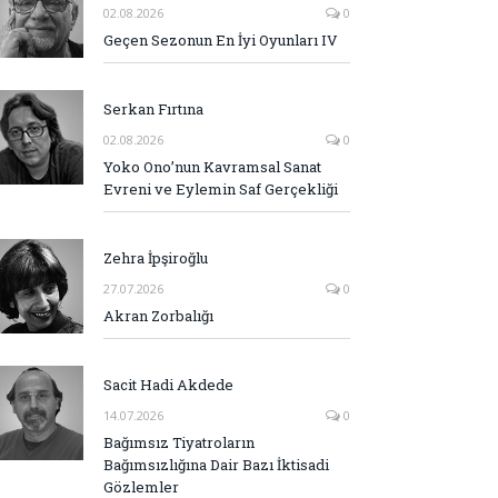
02.08.2026
0
Geçen Sezonun En İyi Oyunları IV
Serkan Fırtına
02.08.2026
0
Yoko Ono’nun Kavramsal Sanat
Evreni ve Eylemin Saf Gerçekliği
Zehra İpşiroğlu
27.07.2026
0
Akran Zorbalığı
Sacit Hadi Akdede
14.07.2026
0
Bağımsız Tiyatroların
Bağımsızlığına Dair Bazı İktisadi
Gözlemler