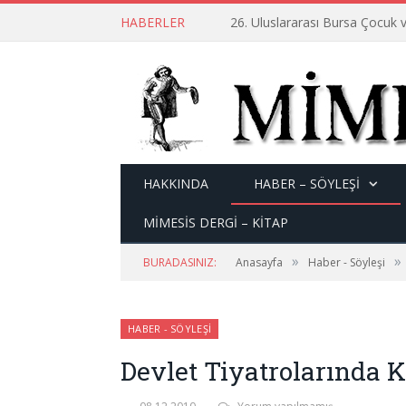
HABERLER
26. Uluslararası Bursa Çocuk v
HAKKINDA
HABER – SÖYLEŞI
MİMESİS DERGİ – KİTAP
»
»
BURADASINIZ:
Anasayfa
Haber - Söyleşi
HABER - SÖYLEŞI
Devlet Tiyatrolarında 