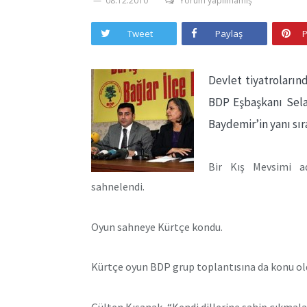
08.12.2010
Yorum yapılmamış
Tweet
Paylaş
P
Devlet tiyatroların
BDP Eşbaşkanı Sela
Baydemir’in yanı sıra
Bir Kış Mevsimi ad
sahnelendi.
Oyun sahneye Kürtçe kondu.
Kürtçe oyun BDP grup toplantısına da konu ol