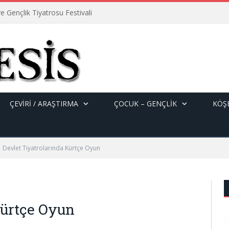
e Gençlik Tiyatrosu Festivali
ÇEVİRİ / ARAŞTIRMA
ÇOCUK – GENÇLIK
KÖŞE
Devlet Tiyatrolarında Kürtçe Oyun
Kürtçe Oyun