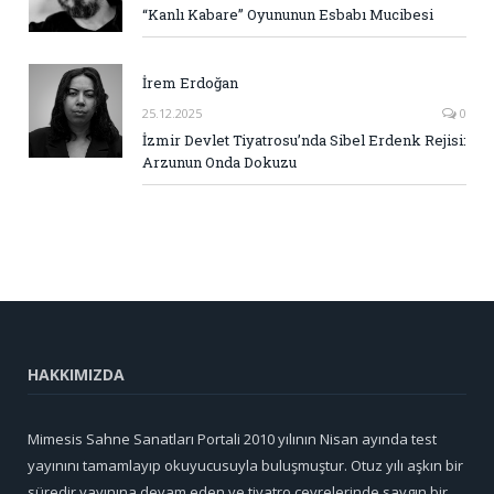
“Kanlı Kabare” Oyununun Esbabı Mucibesi
İrem Erdoğan
25.12.2025
0
İzmir Devlet Tiyatrosu’nda Sibel Erdenk Rejisi:
Arzunun Onda Dokuzu
HAKKIMIZDA
Mimesis Sahne Sanatları Portali 2010 yılının Nisan ayında test
yayınını tamamlayıp okuyucusuyla buluşmuştur. Otuz yılı aşkın bir
süredir yayınına devam eden ve tiyatro çevrelerinde saygın bir