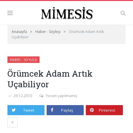
»
»
Anasayfa
Haber - Söyleşi
Örümcek Adam Artık
Uçabiliyor
HABER - SÖYLEŞI
Örümcek Adam Artık
Uçabiliyor
29.12.2010
Yorum yapılmamış
Tweet
Paylaş
Pinterest
+