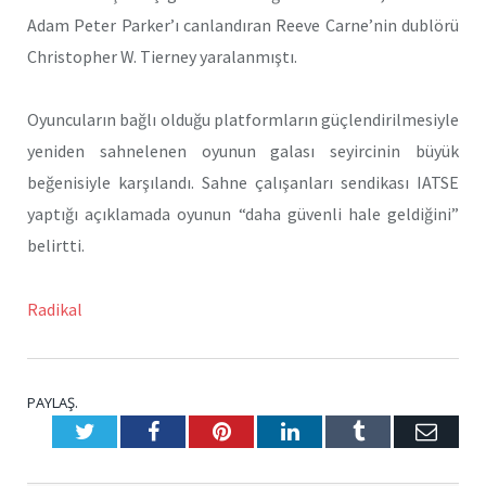
Adam Peter Parker’ı canlandıran Reeve Carne’nin dublörü
Christopher W. Tierney yaralanmıştı.
Oyuncuların bağlı olduğu platformların güçlendirilmesiyle
yeniden sahnelenen oyunun galası seyircinin büyük
beğenisiyle karşılandı. Sahne çalışanları sendikası IATSE
yaptığı açıklamada oyunun “daha güvenli hale geldiğini”
belirtti.
Radikal
PAYLAŞ.
Twitter
Facebook
Pinterest
LinkedIn
Tumblr
E-
Posta