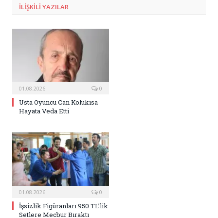
ILIŞKILI
YAZILAR
01.08.2026
0
Usta Oyuncu Can Kolukısa
Hayata Veda Etti
01.08.2026
0
İşsizlik Figüranları 950 TL’lik
Setlere Mecbur Bıraktı