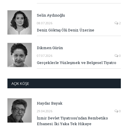
Selin Aydınoğlu
08.07.2026
2
Deniz Göktaş Ölü Deniz Üzerine
Dikmen Gürün
07.07.2026
0
Gerçeklerle Yüzleşmek ve Belgesel Tiyatro
AÇIK KÖŞE
Haydar Bayak
29.04.2026
0
İzmir Devlet Tiyatrosu’ndan Rembetiko
Efsanesi: İki Yaka Tek Hikaye