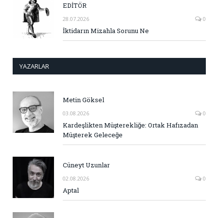
EDİTÖR
28.07.2026
0
İktidarın Mizahla Sorunu Ne
YAZARLAR
Metin Göksel
03.08.2026
0
Kardeşlikten Müşterekliğe: Ortak Hafızadan
Müşterek Geleceğe
Cüneyt Uzunlar
02.08.2026
0
Aptal