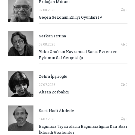
Erdoğan Mitrani
02.08.2026
0
Geçen Sezonun En İyi Oyunları IV
Serkan Fırtına
02.08.2026
0
Yoko Ono’nun Kavramsal Sanat Evreni ve
Eylemin Saf Gerçekliği
Zehra İpşiroğlu
27.07.2026
0
Akran Zorbalığı
Sacit Hadi Akdede
14.07.2026
0
Bağımsız Tiyatroların Bağımsızlığına Dair Bazı
İktisadi Gözlemler