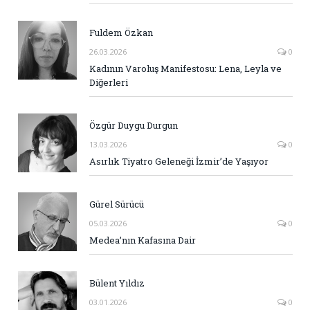
Fuldem Özkan
26.03.2026
0
Kadının Varoluş Manifestosu: Lena, Leyla ve
Diğerleri
Özgür Duygu Durgun
13.03.2026
0
Asırlık Tiyatro Geleneği İzmir’de Yaşıyor
Gürel Sürücü
05.03.2026
0
Medea’nın Kafasına Dair
Bülent Yıldız
03.01.2026
0