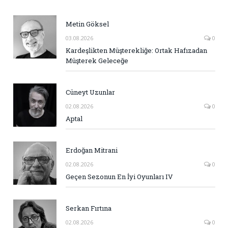
Metin Göksel
03.08.2026
0
Kardeşlikten Müşterekliğe: Ortak Hafızadan
Müşterek Geleceğe
Cüneyt Uzunlar
02.08.2026
0
Aptal
Erdoğan Mitrani
02.08.2026
0
Geçen Sezonun En İyi Oyunları IV
Serkan Fırtına
02.08.2026
0