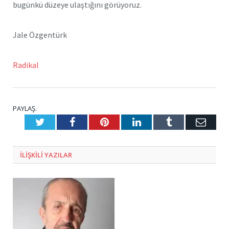
bugünkü düzeye ulaştığını görüyoruz.
Jale Özgentürk
Radikal
PAYLAŞ.
Twitter
Facebook
Pinterest
LinkedIn
Tumblr
E-
Posta
ILIŞKILI
YAZILAR