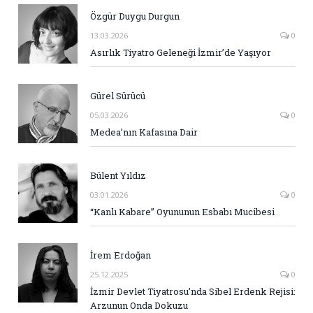
Özgür Duygu Durgun
13.03.2026
0
Asırlık Tiyatro Geleneği İzmir’de Yaşıyor
Gürel Sürücü
05.03.2026
0
Medea’nın Kafasına Dair
Bülent Yıldız
03.01.2026
0
“Kanlı Kabare” Oyununun Esbabı Mucibesi
İrem Erdoğan
25.12.2025
0
İzmir Devlet Tiyatrosu’nda Sibel Erdenk Rejisi:
Arzunun Onda Dokuzu