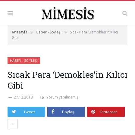
»
»
Anasayfa
Haber - Söyleşi
Sıcak Para ‘Demokles’in Kılıcı
Gibi
HABER - SÖYLEŞI
Sıcak Para ‘Demokles’in Kılıcı
Gibi
27.12.2010
Yorum yapılmamış
Tweet
Paylaş
Pinterest
+