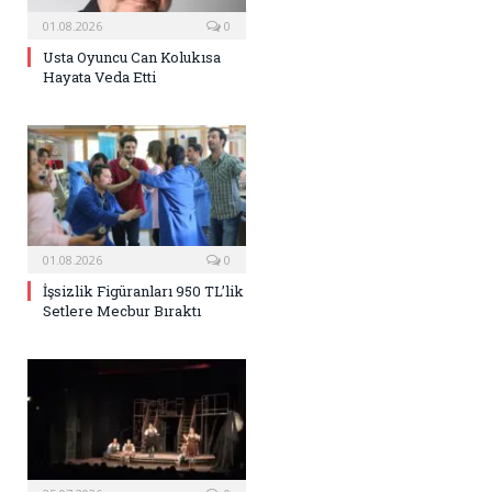
01.08.2026
0
Usta Oyuncu Can Kolukısa
Hayata Veda Etti
01.08.2026
0
İşsizlik Figüranları 950 TL’lik
Setlere Mecbur Bıraktı