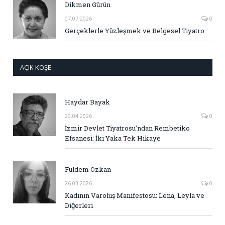
Dikmen Gürün
07.07.2026
0
Gerçeklerle Yüzleşmek ve Belgesel Tiyatro
AÇIK KÖŞE
Haydar Bayak
29.04.2026
0
İzmir Devlet Tiyatrosu’ndan Rembetiko
Efsanesi: İki Yaka Tek Hikaye
Fuldem Özkan
26.03.2026
0
Kadının Varoluş Manifestosu: Lena, Leyla ve
Diğerleri