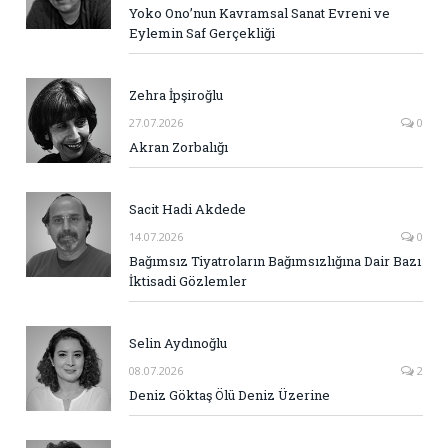
Yoko Ono’nun Kavramsal Sanat Evreni ve
Eylemin Saf Gerçekliği
Zehra İpşiroğlu
27.07.2026
0
Akran Zorbalığı
Sacit Hadi Akdede
14.07.2026
0
Bağımsız Tiyatroların Bağımsızlığına Dair Bazı
İktisadi Gözlemler
Selin Aydınoğlu
08.07.2026
2
Deniz Göktaş Ölü Deniz Üzerine