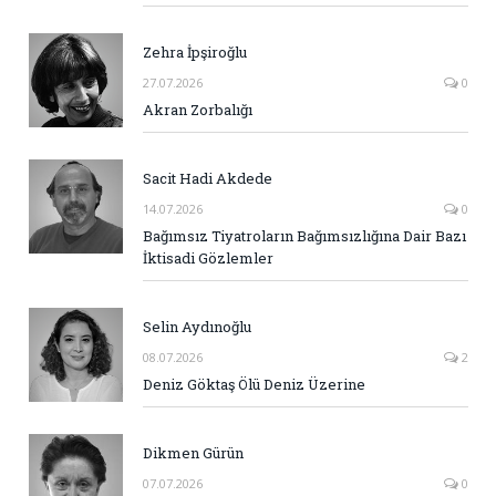
Zehra İpşiroğlu
27.07.2026
0
Akran Zorbalığı
Sacit Hadi Akdede
14.07.2026
0
Bağımsız Tiyatroların Bağımsızlığına Dair Bazı
İktisadi Gözlemler
Selin Aydınoğlu
08.07.2026
2
Deniz Göktaş Ölü Deniz Üzerine
Dikmen Gürün
07.07.2026
0