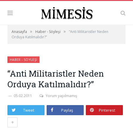
»
»
Anasayfa
Haber - Söyleşi
“Anti Militaristler Neden
Orduya Katılmalıdır?”
HABER - SÖYLEŞI
“Anti Militaristler Neden
Orduya Katılmalıdır?”
05.02.2011
Yorum yapılmamış
Tweet
Paylaş
Pinterest
+