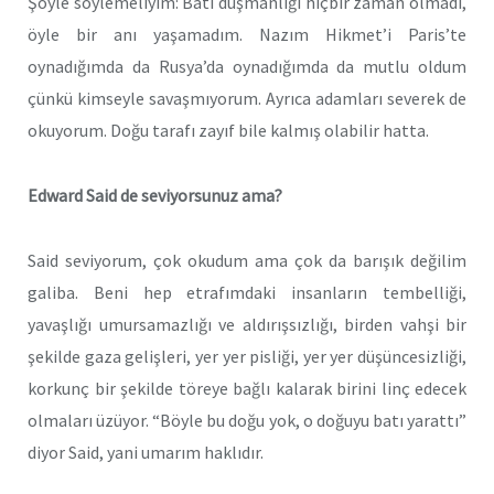
Şöyle söylemeliyim: Batı düşmanlığı hiçbir zaman olmadı,
öyle bir anı yaşamadım. Nazım Hikmet’i Paris’te
oynadığımda da Rusya’da oynadığımda da mutlu oldum
çünkü kimseyle savaşmıyorum. Ayrıca adamları severek de
okuyorum. Doğu tarafı zayıf bile kalmış olabilir hatta.
Edward Said de seviyorsunuz ama?
Said seviyorum, çok okudum ama çok da barışık değilim
galiba. Beni hep etrafımdaki insanların tembelliği,
yavaşlığı umursamazlığı ve aldırışsızlığı, birden vahşi bir
şekilde gaza gelişleri, yer yer pisliği, yer yer düşüncesizliği,
korkunç bir şekilde töreye bağlı kalarak birini linç edecek
olmaları üzüyor. “Böyle bu doğu yok, o doğuyu batı yarattı”
diyor Said, yani umarım haklıdır.