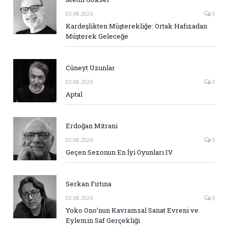
03.08.2026
0
Kardeşlikten Müşterekliğe: Ortak Hafızadan
Müşterek Geleceğe
Cüneyt Uzunlar
02.08.2026
0
Aptal
Erdoğan Mitrani
02.08.2026
0
Geçen Sezonun En İyi Oyunları IV
Serkan Fırtına
02.08.2026
0
Yoko Ono’nun Kavramsal Sanat Evreni ve
Eylemin Saf Gerçekliği