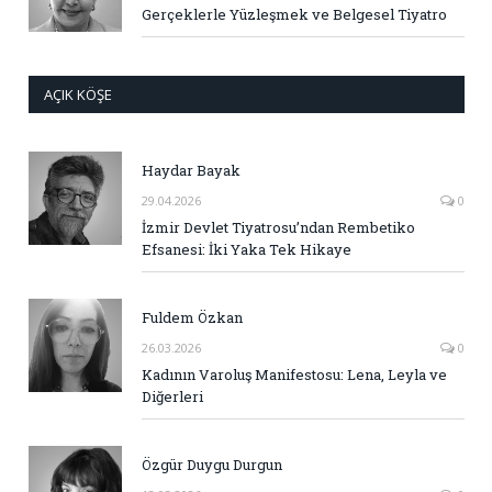
Gerçeklerle Yüzleşmek ve Belgesel Tiyatro
AÇIK KÖŞE
Haydar Bayak
29.04.2026
0
İzmir Devlet Tiyatrosu’ndan Rembetiko
Efsanesi: İki Yaka Tek Hikaye
Fuldem Özkan
26.03.2026
0
Kadının Varoluş Manifestosu: Lena, Leyla ve
Diğerleri
Özgür Duygu Durgun