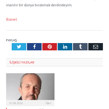
inanılır bir dünya bırakmak derdindeyim.
Bianet
PAYLAŞ.
Twitter
Facebook
Pinterest
LinkedIn
Tumblr
E-
Posta
ILIŞKILI
YAZILAR
01.08.2026
0