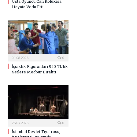
Usta Oyuncu Can Kolukısa
Hayata Veda Etti
01.08.2026
0
İşsizlik Figüranları 950 TL’lik
Setlere Mecbur Bıraktı
25.07.2026
0
İstanbul Devlet Tiyatrosu,