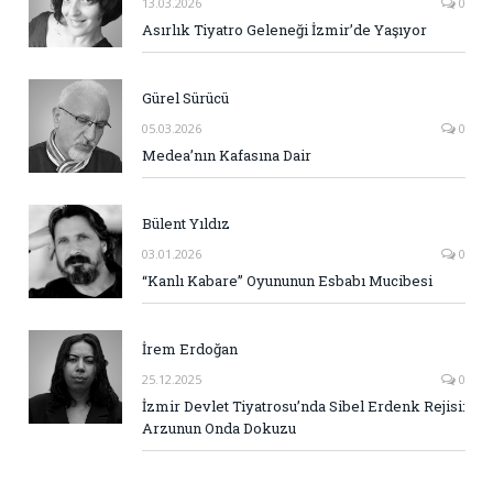
13.03.2026
0
Asırlık Tiyatro Geleneği İzmir’de Yaşıyor
Gürel Sürücü
05.03.2026
0
Medea’nın Kafasına Dair
Bülent Yıldız
03.01.2026
0
“Kanlı Kabare” Oyununun Esbabı Mucibesi
İrem Erdoğan
25.12.2025
0
İzmir Devlet Tiyatrosu’nda Sibel Erdenk Rejisi:
Arzunun Onda Dokuzu