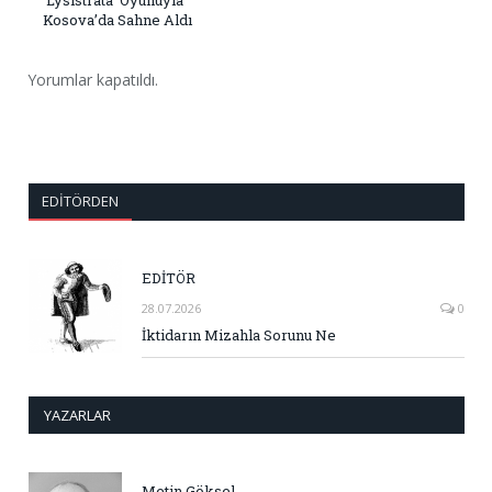
‘Lysistrata’ Oyunuyla
Kosova’da Sahne Aldı
Yorumlar kapatıldı.
EDITÖRDEN
EDİTÖR
28.07.2026
0
İktidarın Mizahla Sorunu Ne
YAZARLAR
Metin Göksel