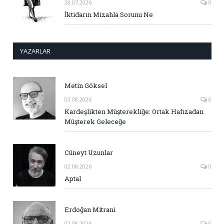
28.07.2026
0
İktidarın Mizahla Sorunu Ne
YAZARLAR
Metin Göksel
03.08.2026
0
Kardeşlikten Müşterekliğe: Ortak Hafızadan
Müşterek Geleceğe
Cüneyt Uzunlar
02.08.2026
0
Aptal
Erdoğan Mitrani
02.08.2026
0