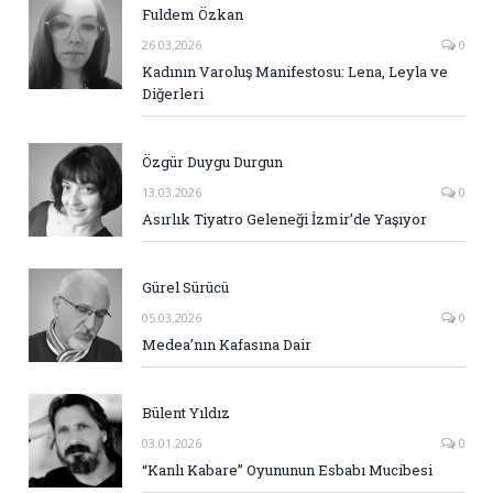
Fuldem Özkan
26.03.2026
0
Kadının Varoluş Manifestosu: Lena, Leyla ve
Diğerleri
Özgür Duygu Durgun
13.03.2026
0
Asırlık Tiyatro Geleneği İzmir’de Yaşıyor
Gürel Sürücü
05.03.2026
0
Medea’nın Kafasına Dair
Bülent Yıldız
03.01.2026
0
“Kanlı Kabare” Oyununun Esbabı Mucibesi