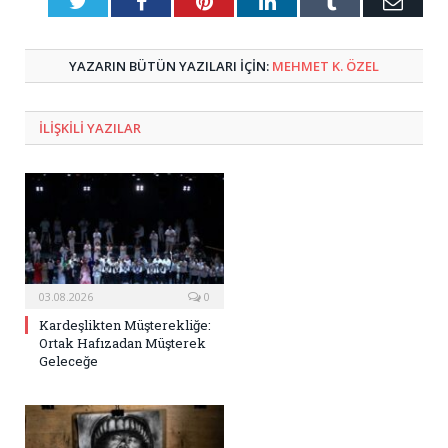
Twitter
Facebook
Pinterest
LinkedIn
Tumblr
E-
Posta
YAZARIN BÜTÜN YAZILARI IÇIN:
MEHMET K. ÖZEL
ILIŞKILI
YAZILAR
03.08.2026
0
Kardeşlikten Müşterekliğe:
Ortak Hafızadan Müşterek
Geleceğe