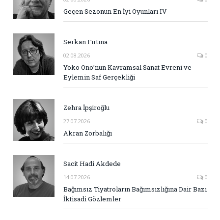
Geçen Sezonun En İyi Oyunları IV
Serkan Fırtına
02.08.2026
0
Yoko Ono’nun Kavramsal Sanat Evreni ve
Eylemin Saf Gerçekliği
Zehra İpşiroğlu
27.07.2026
0
Akran Zorbalığı
Sacit Hadi Akdede
14.07.2026
0
Bağımsız Tiyatroların Bağımsızlığına Dair Bazı
İktisadi Gözlemler