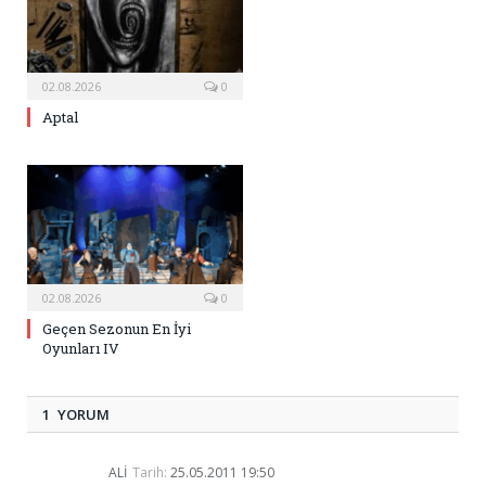
02.08.2026
0
Aptal
02.08.2026
0
Geçen Sezonun En İyi
Oyunları IV
1 YORUM
ALI
Tarih:
25.05.2011 19:50