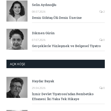
Selin Aydınoğlu
08.07.2026
2
Deniz Göktaş Ölü Deniz Üzerine
Dikmen Gürün
07.07.2026
0
Gerçeklerle Yüzleşmek ve Belgesel Tiyatro
AÇIK KÖŞE
Haydar Bayak
29.04.2026
0
İzmir Devlet Tiyatrosu’ndan Rembetiko
Efsanesi: İki Yaka Tek Hikaye