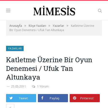
»
»
»
Anasayfa
Köşe Yazıları
Yazarlar
Katletme Üzerine
Bir Oyun Denemesi / Ufuk Tan Altunkaya
YAZARLAR
Katletme Üzerine Bir Oyun
Denemesi / Ufuk Tan
Altunkaya
25.05.2011
1 Yorum
Tweet
Paylaş
Pinterest
+