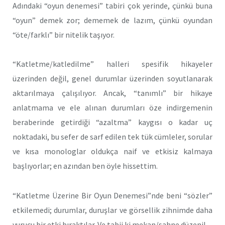
Adındaki “oyun denemesi” tabiri çok yerinde, çünkü buna
“oyun” demek zor; dememek de lazım, çünkü oyundan
“öte/farklı” bir nitelik taşıyor.
“Katletme/katledilme” halleri spesifik hikayeler
üzerinden değil, genel durumlar üzerinden soyutlanarak
aktarılmaya çalışılıyor. Ancak, “tanımlı” bir hikaye
anlatmama ve ele alınan durumları öze indirgemenin
beraberinde getirdiği “azaltma” kaygısı o kadar uç
noktadaki, bu sefer de sarf edilen tek tük cümleler, sorular
ve kısa monologlar oldukça naif ve etkisiz kalmaya
başlıyorlar; en azından ben öyle hissettim.
“Katletme Üzerine Bir Oyun Denemesi”nde beni “sözler”
etkilemedi; durumlar, duruşlar ve görsellik zihnimde daha
vurucu bir etki bıraktılar. Ve tabii ki mekan/sahne düzeni!