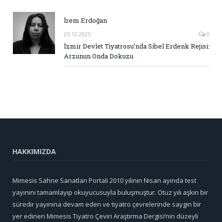
İrem Erdoğan
25.12.2025
0
İzmir Devlet Tiyatrosu’nda Sibel Erdenk Rejisi:
Arzunun Onda Dokuzu
HAKKIMIZDA
Mimesis Sahne Sanatları Portali 2010 yılının Nisan ayında test
yayınını tamamlayıp okuyucusuyla buluşmuştur. Otuz yılı aşkın bir
süredir yayınına devam eden ve tiyatro çevrelerinde saygın bir
yer edinen Mimesis Tiyatro Çeviri Araştırma Dergisi’nin düzeyli