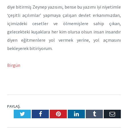
diye bitirmiş Zeynep yazısını, bense bu yazımı iyi niyetimle
‘çeşitli açılımlar’ yapmaya çalışan devlet erkanımızdan,
içimizdeki cesetler ve ölmemişlere sahip çıkan,
gelecekteki kuşaklara her kim olursa olsun insan insandır
diyen eğitmenlere yol vermek yerine, yol açmasını
bekleyerek bitiriyorum.
Birgün
PAYLAŞ.
Twitter
Facebook
Pinterest
LinkedIn
Tumblr
E-
Posta