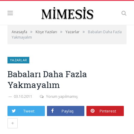
»
»
»
Anasayfa
Köşe Yazıları
Yazarlar
Babaları Daha Fazla
Yakmayalım
YAZARLAR
Babaları Daha Fazla
Yakmayalım
03.10.2011
Yorum yapılmamış
Tweet
Paylaş
Pinterest
+