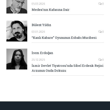
05.03.2026
0
Medea’nın Kafasına Dair
Bülent Yıldız
03.01.2026
0
“Kanlı Kabare” Oyununun Esbabı Mucibesi
İrem Erdoğan
25.12.2025
0
İzmir Devlet Tiyatrosu’nda Sibel Erdenk Rejisi:
Arzunun Onda Dokuzu