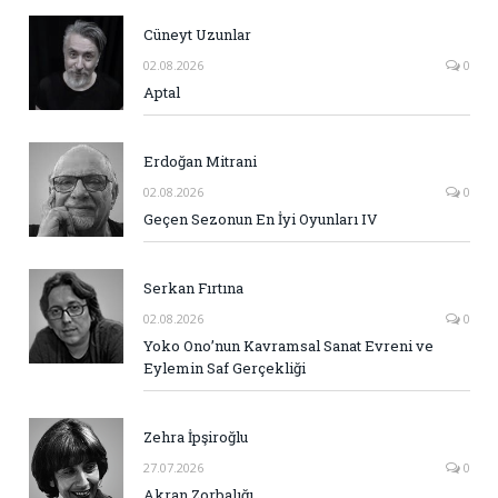
Cüneyt Uzunlar
02.08.2026
0
Aptal
Erdoğan Mitrani
02.08.2026
0
Geçen Sezonun En İyi Oyunları IV
Serkan Fırtına
02.08.2026
0
Yoko Ono’nun Kavramsal Sanat Evreni ve
Eylemin Saf Gerçekliği
Zehra İpşiroğlu
27.07.2026
0
Akran Zorbalığı