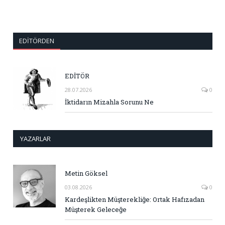
EDITÖRDEN
EDİTÖR
28.07.2026
0
İktidarın Mizahla Sorunu Ne
YAZARLAR
Metin Göksel
03.08.2026
0
Kardeşlikten Müşterekliğe: Ortak Hafızadan
Müşterek Geleceğe