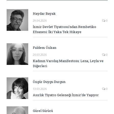
Haydar Bayak
29.04.2026
0
İzmir Devlet Tiyatrosu’ndan Rembetiko
Efsanesi: İki Yaka Tek Hikaye
Fuldem Özkan
26.03.2026
0
Kadının Varoluş Manifestosu: Lena, Leyla ve
Diğerleri
Özgür Duygu Durgun
13.03.2026
0
Asırlık Tiyatro Geleneği İzmir’de Yaşıyor
Gürel Sürücü