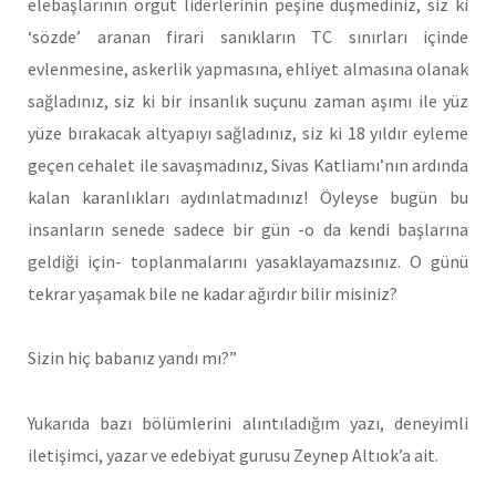
elebaşlarının örgüt liderlerinin peşine düşmediniz, siz ki
‘sözde’ aranan firari sanıkların TC sınırları içinde
evlenmesine, askerlik yapmasına, ehliyet almasına olanak
sağladınız, siz ki bir insanlık suçunu zaman aşımı ile yüz
yüze bırakacak altyapıyı sağladınız, siz ki 18 yıldır eyleme
geçen cehalet ile savaşmadınız, Sivas Katliamı’nın ardında
kalan karanlıkları aydınlatmadınız! Öyleyse bugün bu
insanların senede sadece bir gün -o da kendi başlarına
geldiği için- toplanmalarını yasaklayamazsınız. O günü
tekrar yaşamak bile ne kadar ağırdır bilir misiniz?
Sizin hiç babanız yandı mı?”
Yukarıda bazı bölümlerini alıntıladığım yazı, deneyimli
iletişimci, yazar ve edebiyat gurusu Zeynep Altıok’a ait.