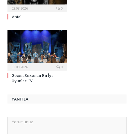
02.08.2026
0
Aptal
02.08.2026
0
Geçen Sezonun En İyi
Oyunları IV
YANITLA