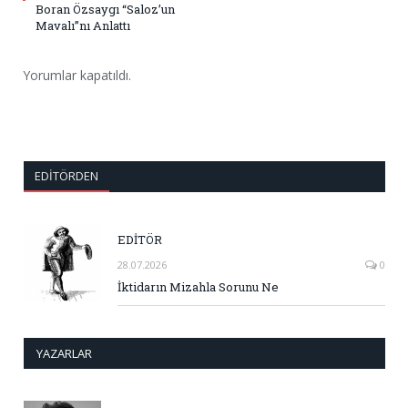
Boran Özsaygı “Saloz’un
Mavalı”nı Anlattı
Yorumlar kapatıldı.
EDITÖRDEN
EDİTÖR
28.07.2026
0
İktidarın Mizahla Sorunu Ne
YAZARLAR