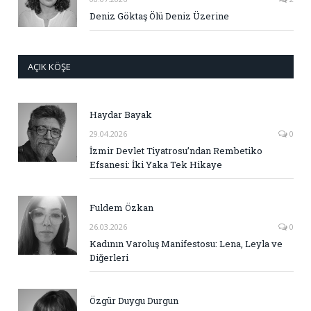
Deniz Göktaş Ölü Deniz Üzerine
AÇIK KÖŞE
Haydar Bayak
29.04.2026
0
İzmir Devlet Tiyatrosu’ndan Rembetiko
Efsanesi: İki Yaka Tek Hikaye
Fuldem Özkan
26.03.2026
0
Kadının Varoluş Manifestosu: Lena, Leyla ve
Diğerleri
Özgür Duygu Durgun