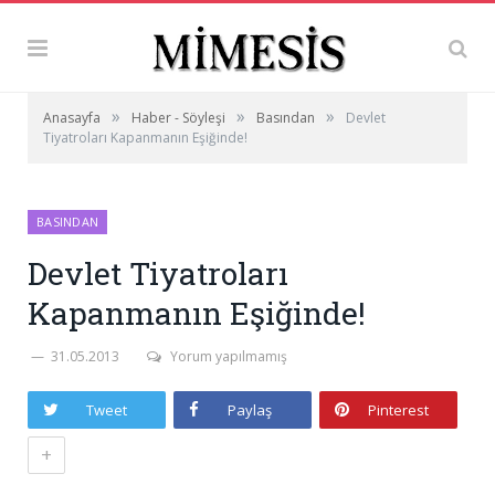
»
»
»
Anasayfa
Haber - Söyleşi
Basından
Devlet
Tiyatroları Kapanmanın Eşiğinde!
BASINDAN
Devlet Tiyatroları
Kapanmanın Eşiğinde!
31.05.2013
Yorum yapılmamış
Tweet
Paylaş
Pinterest
+