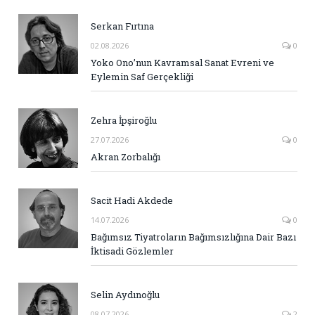
Serkan Fırtına
02.08.2026
0
Yoko Ono’nun Kavramsal Sanat Evreni ve
Eylemin Saf Gerçekliği
Zehra İpşiroğlu
27.07.2026
0
Akran Zorbalığı
Sacit Hadi Akdede
14.07.2026
0
Bağımsız Tiyatroların Bağımsızlığına Dair Bazı
İktisadi Gözlemler
Selin Aydınoğlu
08.07.2026
2