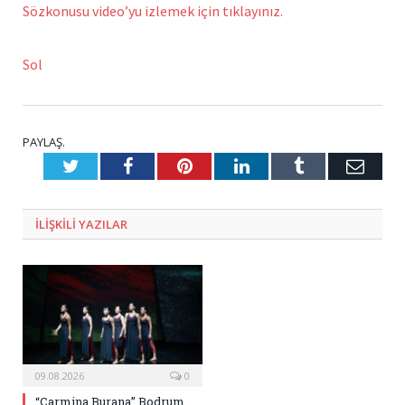
Sözkonusu video’yu izlemek için tıklayınız.
Sol
PAYLAŞ.
Twitter
Facebook
Pinterest
LinkedIn
Tumblr
E-
Posta
ILIŞKILI
YAZILAR
09.08.2026
0
“Carmina Burana” Bodrum