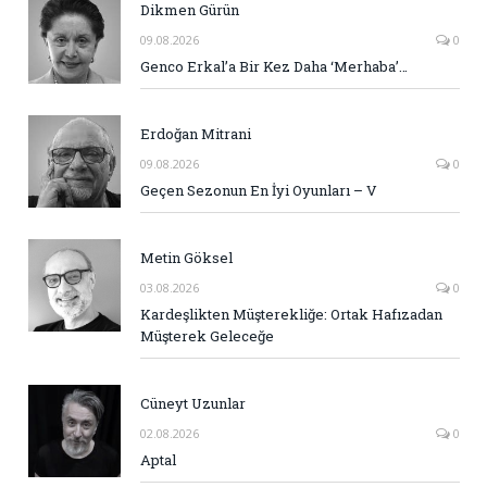
Dikmen Gürün
09.08.2026
0
Genco Erkal’a Bir Kez Daha ‘Merhaba’…
Erdoğan Mitrani
09.08.2026
0
Geçen Sezonun En İyi Oyunları – V
Metin Göksel
03.08.2026
0
Kardeşlikten Müşterekliğe: Ortak Hafızadan
Müşterek Geleceğe
Cüneyt Uzunlar
02.08.2026
0
Aptal