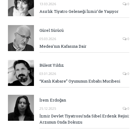
13.03.2026
0
Asırlık Tiyatro Geleneği İzmir’de Yaşıyor
Gürel Sürücü
05.03.2026
0
Medea’nın Kafasına Dair
Bülent Yıldız
03.01.2026
0
“Kanlı Kabare” Oyununun Esbabı Mucibesi
İrem Erdoğan
25.12.2025
0
İzmir Devlet Tiyatrosu’nda Sibel Erdenk Rejisi:
Arzunun Onda Dokuzu