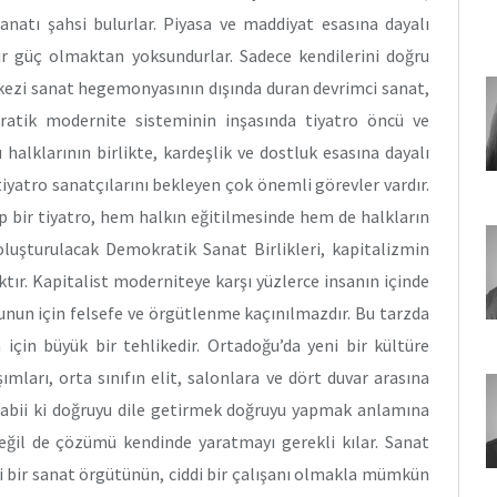
 Sanatı şahsi bulurlar. Piyasa ve maddiyat esasına dayalı
bir güç olmaktan yoksundurlar. Sadece kendilerini doğru
kezi sanat hegemonyasının dışında duran devrimci sanat,
ratik modernite sisteminin inşasında tiyatro öncü ve
alklarının birlikte, kardeşlik ve dostluk esasına dayalı
iyatro sanatçılarını bekleyen çok önemli görevler vardır.
ip bir tiyatro, hem halkın eğitilmesinde hem de halkların
oluşturulacak Demokratik Sanat Birlikleri, kapitalizmin
tır. Kapitalist moderniteye karşı yüzlerce insanın içinde
 Bunun için felsefe ve örgütlenme kaçınılmazdır. Bu tarzda
 için büyük bir tehlikedir. Ortadoğu’da yeni bir kültüre
mları, orta sınıfın elit, salonlara ve dört duvar arasına
 Tabii ki doğruyu dile getirmek doğruyu yapmak anlamına
ğil de çözümü kendinde yaratmayı gerekli kılar. Sanat
 bir sanat örgütünün, ciddi bir çalışanı olmakla mümkün