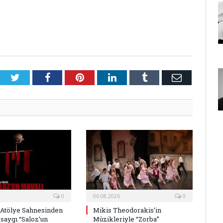
Twitter
Facebook
Pinterest
LinkedIn
Tumblr
E-
Posta
0
06.08.2026
0
 Atölye Sahnesinden
Mikis Theodorakis’in
saygı “Saloz’un
Müzikleriyle “Zorba”