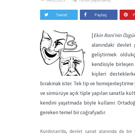
04.05.2013
Yorum yapılmamış
Tweet
Paylaş
P
[
Ekin Roni’nin Özgü
alanındaki devlet p
geliştirmek olduk
kendisiyle birleşen
kişileri destekler
bırakmak ister. Tek tip ve homojenleştirme 
ve sömürüye açık tiple yapılan sanatla kült
kendini yaşatmada böyle kullanır. Ortadoğ
gereken temel bir coğrafyadır.
Kürdistan’da, devlet sanat alanında da bir 