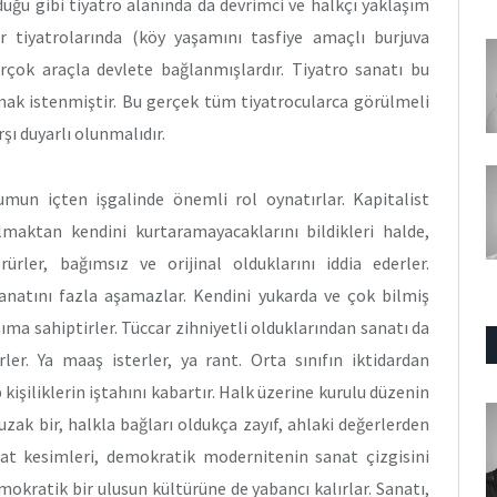
ğu gibi tiyatro alanında da devrimci ve halkçı yaklaşım
hir tiyatrolarında (köy yaşamını tasfiye amaçlı burjuva
irçok araçla devlete bağlanmışlardır. Tiyatro sanatı bu
mak istenmiştir. Bu gerçek tüm tiyatrocularca görülmeli
şı duyarlı olunmalıdır.
umun içten işgalinde önemli rol oynatırlar. Kapitalist
lmaktan kendini kurtaramayacaklarını bildikleri halde,
rler, bağımsız ve orijinal olduklarını iddia ederler.
anatını fazla aşamazlar. Kendini yukarda ve çok bilmiş
ma sahiptirler. Tüccar zihniyetli olduklarından sanatı da
rler. Ya maaş isterler, ya rant. Orta sınıfın iktidardan
işiliklerin iştahını kabartır. Halk üzerine kurulu düzenin
uzak bir, halkla bağları oldukça zayıf, ahlaki değerlerden
at kesimleri, demokratik modernitenin sanat çizgisini
okratik bir ulusun kültürüne de yabancı kalırlar. Sanatı,