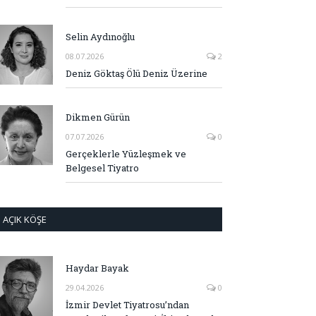
Selin Aydınoğlu
08.07.2026
2
Deniz Göktaş Ölü Deniz Üzerine
Dikmen Gürün
07.07.2026
0
Gerçeklerle Yüzleşmek ve
Belgesel Tiyatro
AÇIK KÖŞE
Haydar Bayak
29.04.2026
0
İzmir Devlet Tiyatrosu’ndan