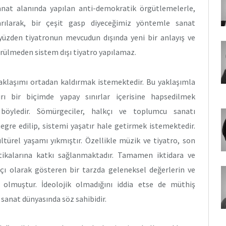
nat alanında yapılan anti-demokratik örgütlemelerle,
arılarak, bir çeşit gasp diyeceğimiz yöntemle sanat
u yüzden tiyatronun mevcudun dışında yeni bir anlayış ve
 görülmeden sistem dışı tiyatro yapılamaz.
yaklaşımı ortadan kaldırmak istemektedir. Bu yaklaşımla
rı bir biçimde yapay sınırlar içerisine hapsedilmek
böyledir. Sömürgeciler, halkçı ve toplumcu sanatı
egre edilip, sistemi yaşatır hale getirmek istemektedir.
ltürel yaşamı yıkmıştır. Özellikle müzik ve tiyatro, son
tikalarına katkı sağlanmaktadır. Tamamen iktidara ve
kçı olarak gösteren bir tarzda geleneksel değerlerin ve
lmuştur. İdeolojik olmadığını iddia etse de müthiş
sanat dünyasında söz sahibidir.