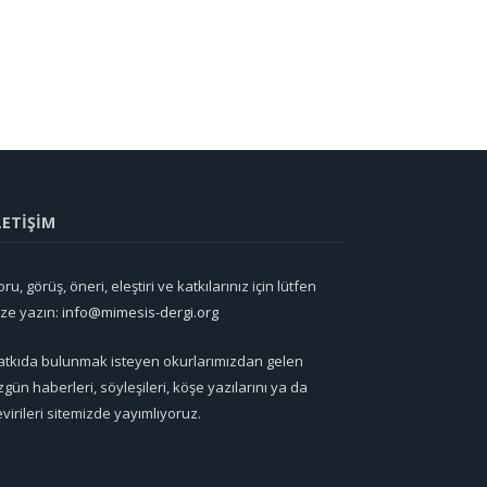
LETİŞİM
ru, görüş, öneri, eleştiri ve katkılarınız için lütfen
ize yazın:
info@mimesis-dergi.org
atkıda bulunmak isteyen okurlarımızdan gelen
zgün haberleri, söyleşileri, köşe yazılarını ya da
evirileri sitemizde yayımlıyoruz.