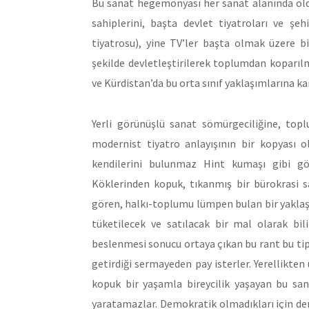
Bu sanat hegemonyası her sanat alanında oldu
sahiplerini, başta devlet tiyatroları ve şe
tiyatrosu), yine TV’ler başta olmak üzere b
şekilde devletleştirilerek toplumdan koparıl
ve Kürdistan’da bu orta sınıf yaklaşımlarına kar
Yerli görünüşlü sanat sömürgeciliğine, topl
modernist tiyatro anlayışının bir kopyası o
kendilerini bulunmaz Hint kumaşı gibi görü
Köklerinden kopuk, tıkanmış bir bürokrasi s
gören, halkı-toplumu lümpen bulan bir yaklaşı
tüketilecek ve satılacak bir mal olarak bili
beslenmesi sonucu ortaya çıkan bu rant bu tip k
getirdiği sermayeden pay isterler. Yerellikten 
kopuk bir yaşamla bireycilik yaşayan bu san
yaratamazlar. Demokratik olmadıkları için dem