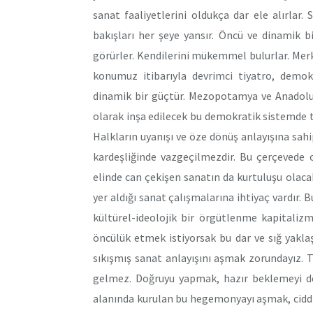
sanat faaliyetlerini oldukça dar ele alırlar.
bakışları her şeye yansır. Öncü ve dinamik 
görürler. Kendilerini mükemmel bulurlar. Mer
konumuz itibarıyla devrimci tiyatro, demok
dinamik bir güçtür. Mezopotamya ve Anadolu h
olarak inşa edilecek bu demokratik sistemde t
Halkların uyanışı ve öze dönüş anlayışına sah
kardeşliğinde vazgeçilmezdir. Bu çerçevede 
elinde can çekişen sanatın da kurtuluşu olacak
yer aldığı sanat çalışmalarına ihtiyaç vardır.
kültürel-ideolojik bir örgütlenme kapitalizm
öncülük etmek istiyorsak bu dar ve sığ yaklaşı
sıkışmış sanat anlayışını aşmak zorundayız.
gelmez. Doğruyu yapmak, hazır beklemeyi de
alanında kurulan bu hegemonyayı aşmak, ciddi