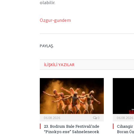
olabilir.
Ozgur-gundem
PAYLAŞ.
ILIŞKILI
YAZILAR
06.08.2026
0
06.08.2026
23. Bodrum Bale Festivali’nde
Cihangir
“Pinokyo.exe” Sahnelenecek
Boran Öz