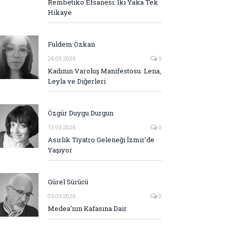
Rembetiko Efsanesi: İki Yaka Tek
Hikaye
Fuldem Özkan
26.03.2026
0
Kadının Varoluş Manifestosu: Lena,
Leyla ve Diğerleri
Özgür Duygu Durgun
13.03.2026
0
Asırlık Tiyatro Geleneği İzmir’de
Yaşıyor
Gürel Sürücü
05.03.2026
0
Medea’nın Kafasına Dair