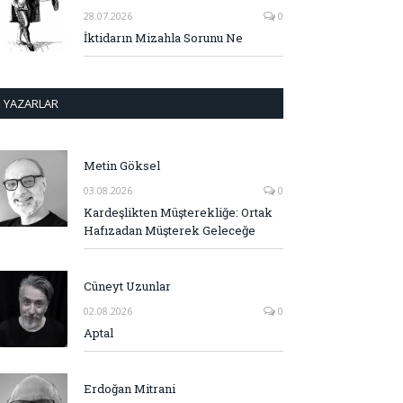
28.07.2026
0
İktidarın Mizahla Sorunu Ne
YAZARLAR
Metin Göksel
03.08.2026
0
Kardeşlikten Müşterekliğe: Ortak
Hafızadan Müşterek Geleceğe
Cüneyt Uzunlar
02.08.2026
0
Aptal
Erdoğan Mitrani