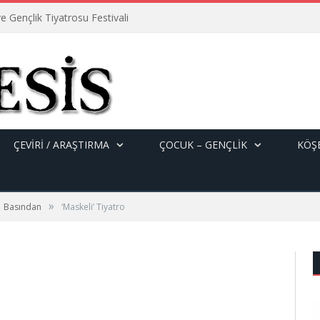
e Gençlik Tiyatrosu Festivali
ÇEVİRİ / ARAŞTIRMA
ÇOCUK – GENÇLIK
KÖŞE
»
Basından
‘Maskeli’ Tiyatro