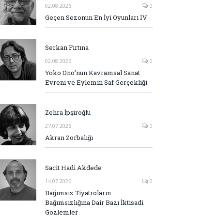
02.08.2026
0
Geçen Sezonun En İyi Oyunları IV
Serkan Fırtına
02.08.2026
0
Yoko Ono’nun Kavramsal Sanat
Evreni ve Eylemin Saf Gerçekliği
Zehra İpşiroğlu
27.07.2026
0
Akran Zorbalığı
Sacit Hadi Akdede
14.07.2026
0
Bağımsız Tiyatroların
Bağımsızlığına Dair Bazı İktisadi
Gözlemler