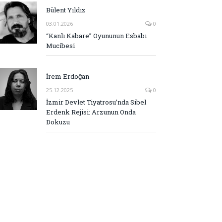
Bülent Yıldız
03.01.2026
0
“Kanlı Kabare” Oyununun Esbabı
Mucibesi
İrem Erdoğan
25.12.2025
0
İzmir Devlet Tiyatrosu’nda Sibel
Erdenk Rejisi: Arzunun Onda
Dokuzu