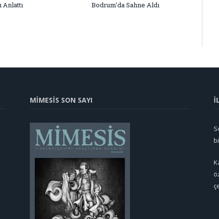
 Anlattı
Bodrum’da Sahne Aldı
MİMESİS SON SAYI
İ
So
b
K
ö
ç