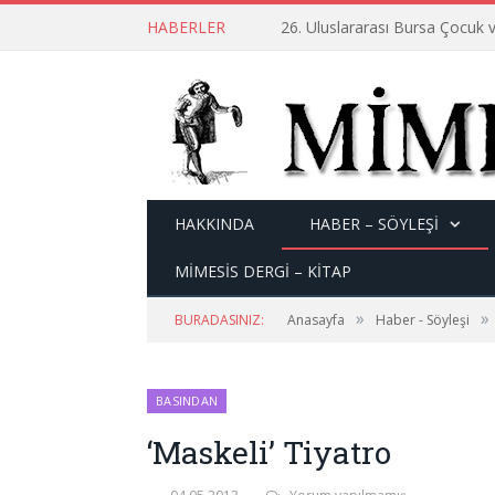
HABERLER
26. Uluslararası Bursa Çocuk v
HAKKINDA
HABER – SÖYLEŞI
MİMESİS DERGİ – KİTAP
»
»
BURADASINIZ:
Anasayfa
Haber - Söyleşi
BASINDAN
‘Maskeli’ Tiyatro