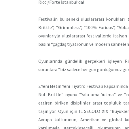
Ricci/Forte İstanbul’da!
Festivalin bu seneki uluslararası konukları
Brittle”, “Grimmless”, “100% Furious”, “Abb
oyunlarıyla uluslararası festivallerde İtalyan
basını “çağdaş tiyatronun ve modern sahneleme
Oyunlarında gündelik gerçekleri işleyen Ric
soranlara “biz sadece her gün gördüğümüz gerçeğ
2.Yeni Metin Yeni Tiyatro Festivali kapsamında 
Nut Brittle” oyunu “Yala ama Yutma” ve “re
ettiren biriken disiplinler arası topluluk 
taşınıyor. Oyun için IL SECOLO XIX “Büyükler
Avrupa kültürünün, Amerikan ve global kültü
katılımıyla gerçekleşeceği okumasının ard