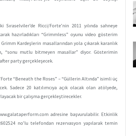
i Sıraselviler’de Ricci/Forte’nin 2011 yılında sahneye
arak hazırladıkları “Grimmless” oyunu video gösterim
e, Grimm Kardeşlerin masallarından yola çıkarak karanlık
n, “sonu mutlu bitmeyen masallar” diyor. Gösterimin
r after party gerçekleşecek.
/Forte “Beneath the Roses” – “Güllerin Altında” isimli üç
cek. Sadece 20 katılımcıya açık olacak olan atölyede,
orlayacak bir çalışma gerçekleştirecekler.
www.galataperform.com adresine başvurulabilir. Etkinlik
2602524 no’lu telefondan rezervasyon yapılarak temin