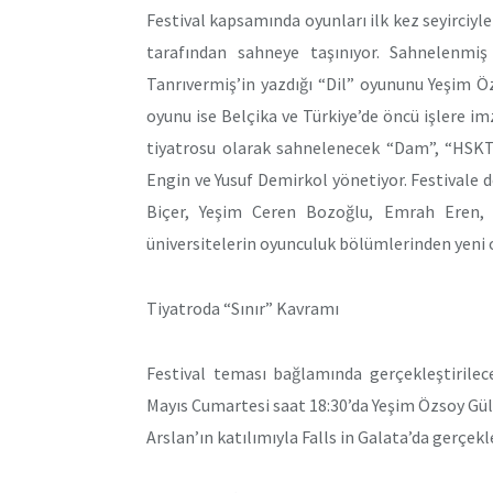
Festival kapsamında oyunları ilk kez seyirciyl
tarafından sahneye taşınıyor. Sahnelenmiş
Tanrıvermiş’in yazdığı “Dil” oyununu Yeşim 
oyunu ise Belçika ve Türkiye’de öncü işlere i
tiyatrosu olarak sahnelenecek “Dam”, “HSKTR
Engin ve Yusuf Demirkol yönetiyor. Festivale 
Biçer, Yeşim Ceren Bozoğlu, Emrah Eren, E
üniversitelerin oyunculuk bölümlerinden yeni o
Tiyatroda “Sınır” Kavramı
Festival teması bağlamında gerçekleştirilece
Mayıs Cumartesi saat 18:30’da Yeşim Özsoy G
Arslan’ın katılımıyla Falls in Galata’da gerçek