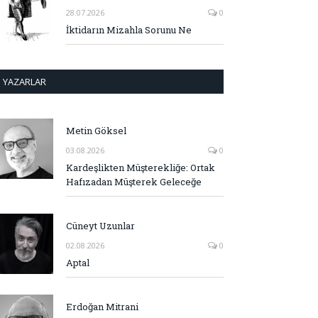
28.07.2026
0
İktidarın Mizahla Sorunu Ne
YAZARLAR
Metin Göksel
03.08.2026
0
Kardeşlikten Müşterekliğe: Ortak
Hafızadan Müşterek Geleceğe
Cüneyt Uzunlar
02.08.2026
0
Aptal
Erdoğan Mitrani