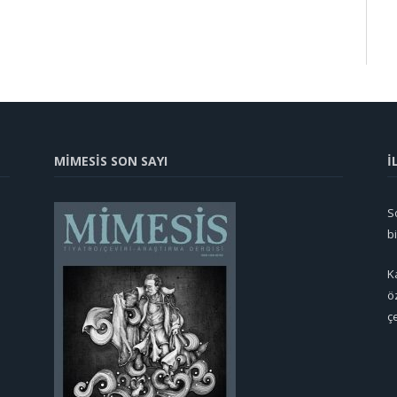
MİMESİS SON SAYI
İ
So
b
K
ö
ç