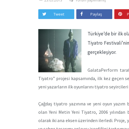
23.05.2013
Yorum yapılmamış
Tweet
Paylaş
P
Türkiye’de bir ilk o
Tiyatro Festivali’ni
gerçekleşiyor.
GalataPerform taraf
Tiyatro” projesi kapsamında, ilk kez geçen se
yeni yazarların ilk oyunlarını tiyatro seyircileri
Çağdaş tiyatro yazınına ve yeni oyun yazım bi
olan Yeni Metin Yeni Tiyatro, 2006 yılından
olarak iki ana eksen üzerinden ilerledi. Proje, 
ve sahne tasarımı anlayışı içerdiğini tartışmaya