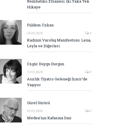
Rembetiko Efsanesi: İki Yaka Tek
Hikaye
Fuldem Özkan
26.03.2026
0
Kadının Varoluş Manifestosu: Lena,
Leyla ve Diğerleri
Özgür Duygu Durgun
13.03.2026
0
Asırlık Tiyatro Geleneği İzmir’de
Yaşıyor
Gürel Sürücü
05.03.2026
0
Medea’nın Kafasına Dair