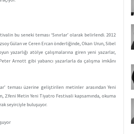
ivalin bu seneki teması ‘Sınırlar’ olarak belirlendi. 2012
 Özsoy Gülan ve Ceren Ercan önderliğinde, Okan Urun, Sibel
oyun yazarlığı atölye çalışmalarına giren yeni yazarlar,
eter Arnott gibi yabancı yazarlarla da çalışma imkânı
lar’ teması üzerine geliştirilen metinler arasından Yeni
un, 2.Yeni Metin Yeni Tiyatro Festivali kapsamında, okuma
ak seyirciyle buluşuyor.
uşuyor