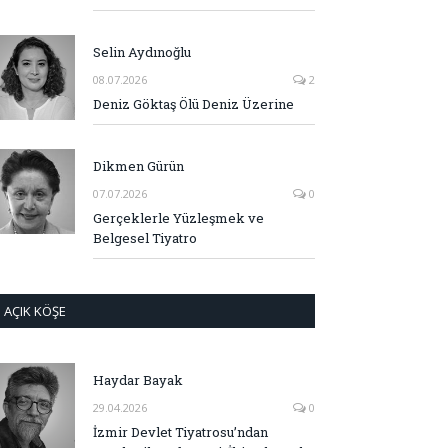
Selin Aydınoğlu
08.07.2026
2
Deniz Göktaş Ölü Deniz Üzerine
Dikmen Gürün
07.07.2026
0
Gerçeklerle Yüzleşmek ve
Belgesel Tiyatro
AÇIK KÖŞE
Haydar Bayak
29.04.2026
0
İzmir Devlet Tiyatrosu’ndan