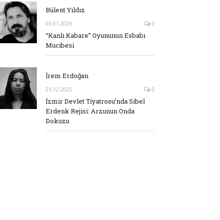
Bülent Yıldız
03.01.2026
0
“Kanlı Kabare” Oyununun Esbabı
Mucibesi
İrem Erdoğan
25.12.2025
0
İzmir Devlet Tiyatrosu’nda Sibel
Erdenk Rejisi: Arzunun Onda
Dokuzu