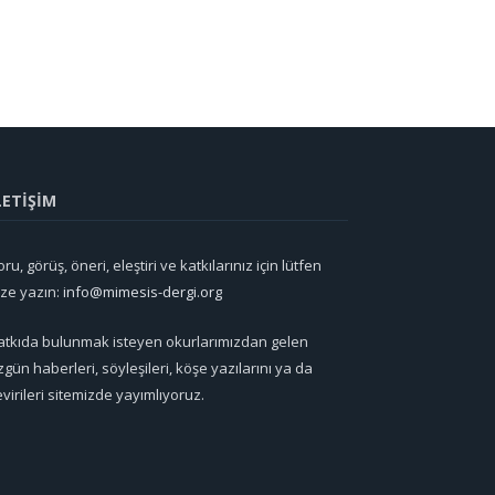
LETİŞİM
ru, görüş, öneri, eleştiri ve katkılarınız için lütfen
ize yazın:
info@mimesis-dergi.org
atkıda bulunmak isteyen okurlarımızdan gelen
zgün haberleri, söyleşileri, köşe yazılarını ya da
evirileri sitemizde yayımlıyoruz.