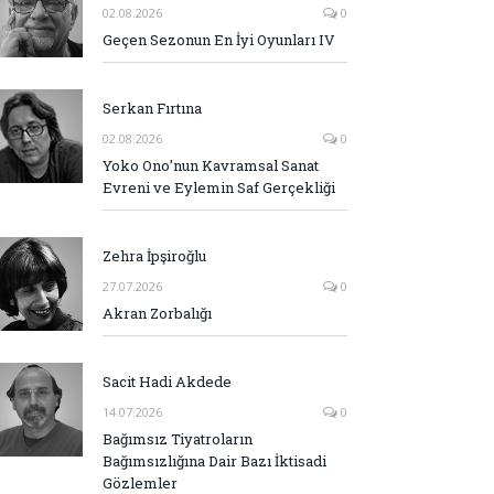
02.08.2026
0
Geçen Sezonun En İyi Oyunları IV
Serkan Fırtına
02.08.2026
0
Yoko Ono’nun Kavramsal Sanat
Evreni ve Eylemin Saf Gerçekliği
Zehra İpşiroğlu
27.07.2026
0
Akran Zorbalığı
Sacit Hadi Akdede
14.07.2026
0
Bağımsız Tiyatroların
Bağımsızlığına Dair Bazı İktisadi
Gözlemler