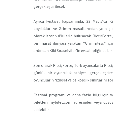
gerçekleştirilecek.
Ayrıca Festival kapsamında, 23 Mayıs’ta Kik
koydukları ve Grimm masallarından yola çık
olarak İstanbul’lularla buluşacak. Ricci/Fort
bir masal dünyası yaratan “Grimmless” içi
ardından Kiki Sıraselviler’in ev sahipliğinde bi
Son olarak Ricci/Forte, Türk oyuncularla Ricci
günlük bir oyunculuk atölyesi gerçekleştire
oyuncuların fiziksel ve psikolojik sınırlarını z
Festival programı ve daha fazla bilgi için 
biletleri mybilet.com adresinden veya 0530
edilebilir.