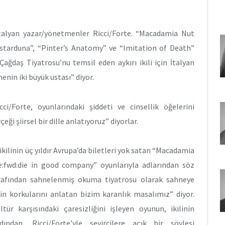
 İtalyan yazar/yönetmenler Ricci/Forte. “Macadamia Nut
astarduna”, “Pinter’s Anatomy” ve “Imitation of Death”
 Çağdaş Tiyatrosu’nu temsil eden aykırı ikili için İtalyan
nin iki büyük ustası” diyor.
ci/Forte, oyunlarındaki şiddeti ve cinsellik öğelerini
i şiirsel bir dille anlatıyoruz” diyorlar.
ikilinin üç yıldır Avrupa’da biletleri yok satan “Macadamia
:fwd:die in good company” oyunlarıyla adlarından söz
tarafından sahnelenmiş okuma tiyatrosu olarak sahneye
in korkularını anlatan bizim karanlık masalımız” diyor.
r karşısındaki çaresizliğini işleyen oyunun, ikilinin
ından, Ricci/Forte’yle seyircilere açık bir söyleşi