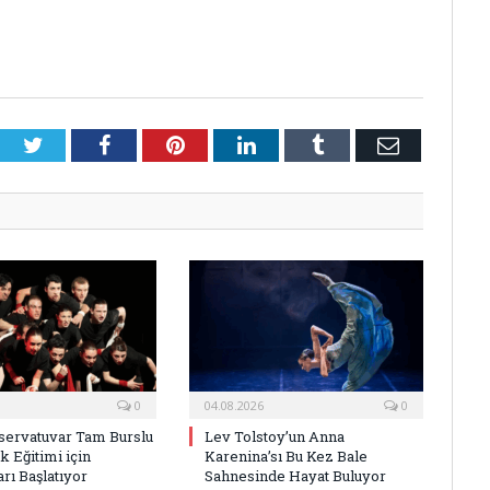
Twitter
Facebook
Pinterest
LinkedIn
Tumblr
E-
Posta
0
04.08.2026
0
ervatuvar Tam Burslu
Lev Tolstoy’un Anna
k Eğitimi için
Karenina’sı Bu Kez Bale
rı Başlatıyor
Sahnesinde Hayat Buluyor