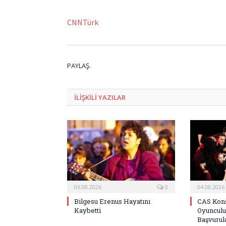
CNNTürk
PAYLAŞ.
ILIŞKILI
YAZILAR
06.08.2026
0
04.08.2026
Bilgesu Erenus Hayatını
CAS Kons
Kaybetti
Oyunculu
Başvurula