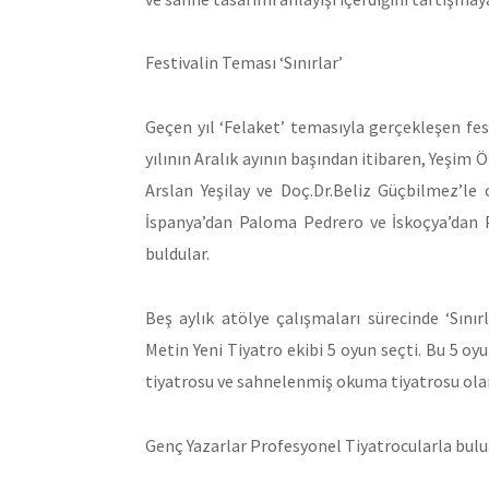
Festivalin Teması ‘Sınırlar’
Geçen yıl ‘Felaket’ temasıyla gerçekleşen fest
yılının Aralık ayının başından itibaren, Yeşim
Arslan Yeşilay ve Doç.Dr.Beliz Güçbilmez’le 
İspanya’dan Paloma Pedrero ve İskoçya’dan P
buldular.
Beş aylık atölye çalışmaları sürecinde ‘Sınır
Metin Yeni Tiyatro ekibi 5 oyun seçti. Bu 5 oy
tiyatrosu ve sahnelenmiş okuma tiyatrosu olar
Genç Yazarlar Profesyonel Tiyatrocularla bul