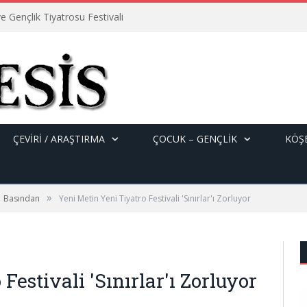
e Gençlik Tiyatrosu Festivali
ÇEVİRİ / ARAŞTIRMA
ÇOCUK – GENÇLIK
KÖŞE
»
Basından
Yeni Metin Yeni Tiyatro Festivali 'Sınırlar'ı Zorluyor
Festivali 'Sınırlar'ı Zorluyor