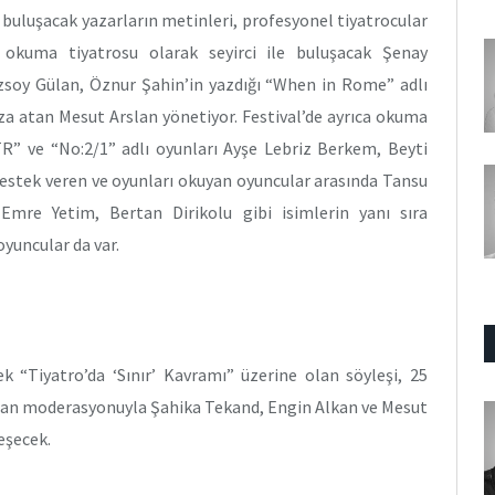
e buluşacak yazarların metinleri, profesyonel tiyatrocular
 okuma tiyatrosu olarak seyirci ile buluşacak Şenay
Özsoy Gülan, Öznur Şahin’in yazdığı “When in Rome” adlı
mza atan Mesut Arslan yönetiyor. Festival’de ayrıca okuma
” ve “No:2/1” adlı oyunları Ayşe Lebriz Berkem, Beyti
destek veren ve oyunları okuyan oyuncular arasında Tansu
mre Yetim, Bertan Dirikolu gibi isimlerin yanı sıra
yuncular da var.
k “Tiyatro’da ‘Sınır’ Kavramı” üzerine olan söyleşi, 25
ülan moderasyonuyla Şahika Tekand, Engin Alkan ve Mesut
leşecek.