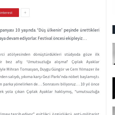
+
interest
anyası 10 yaşında. ‘Düş ülkenin’ peşinde ürettikleri
aya devam ediyorlar. Festival öncesi ekipleyiz…
rci atölyesinden dönüştürdükleri stüdyoda göze ilk
ir bez afiş: ‘Umutsuzluğa alışma!’ Çıplak Ayaklar
iyle Mihran Tomasyan, Duygu Güngör ve Cem Yılmazer ile
en salıydı, yıkıma karşı Gezi Parkı’nda nöbet başlamıştı.
n parka yönelirken de… Sonrasını biliyoruz… 10 yıl önce
rek yola çıkan Çıplak Ayaklar haklıymış, “umutsuzluğa
ayı tercih ediyor”, eşitlikçi, özgürlükçü, anti-militarist