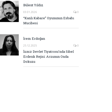
Bülent Yıldız
03.01.2026
0
“Kanlı Kabare” Oyununun Esbabı
Mucibesi
İrem Erdoğan
25.12.2025
0
İzmir Devlet Tiyatrosu’nda Sibel
Erdenk Rejisi: Arzunun Onda
Dokuzu