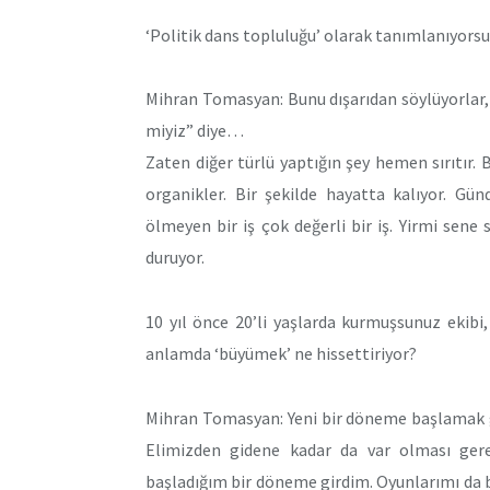
‘Politik dans topluluğu’ olarak tanımlanıyors
Mihran Tomasyan: Bunu dışarıdan söylüyorlar, 
miyiz” diye…
Zaten diğer türlü yaptığın şey hemen sırıtır. B
organikler. Bir şekilde hayatta kalıyor. Gü
ölmeyen bir iş çok değerli bir iş. Yirmi sen
duruyor.
10 yıl önce 20’li yaşlarda kurmuşsunuz ekibi,
anlamda ‘büyümek’ ne hissettiriyor?
Mihran Tomasyan: Yeni bir döneme başlamak g
Elimizden gidene kadar da var olması ge
başladığım bir döneme girdim. Oyunlarımı da 