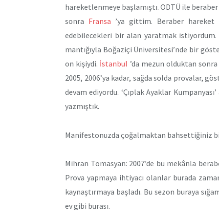
hareketlenmeye başlamıştı. ODTÜ ile beraber d
sonra
Fransa
’ya gittim. Beraber hareket 
edebilecekleri bir alan yaratmak istiyordum. 
mantığıyla Boğaziçi Üniversitesi’nde bir göste
on kişiydi.
İstanbul
’da mezun olduktan sonra 
2005, 2006’ya kadar, sağda solda provalar, gös
devam ediyordu. ‘Çıplak Ayaklar Kumpanyası’ a
yazmıştık.
Manifestonuzda çoğalmaktan bahsettiğiniz b
Mihran Tomasyan: 2007’de bu mekânla beraber
Prova yapmaya ihtiyacı olanlar burada zama
kaynaştırmaya başladı. Bu sezon buraya sığam
ev gibi burası.