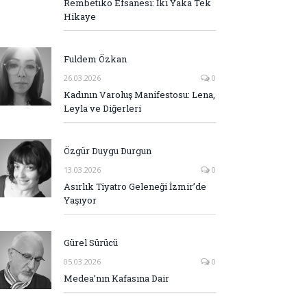
Rembetiko Efsanesi: İki Yaka Tek
Hikaye
Fuldem Özkan
26.03.2026
0
Kadının Varoluş Manifestosu: Lena,
Leyla ve Diğerleri
Özgür Duygu Durgun
13.03.2026
0
Asırlık Tiyatro Geleneği İzmir’de
Yaşıyor
Gürel Sürücü
05.03.2026
0
Medea’nın Kafasına Dair