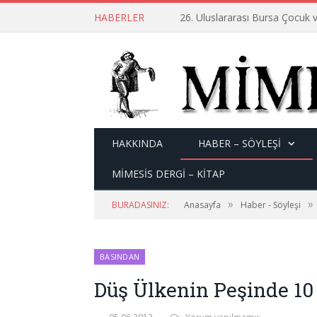
HABERLER
26. Uluslararası Bursa Çocuk v
HAKKINDA
HABER – SÖYLEŞI
MİMESİS DERGİ – KİTAP
»
»
BURADASINIZ:
Anasayfa
Haber - Söyleşi
BASINDAN
Düş Ülkenin Peşinde 10 