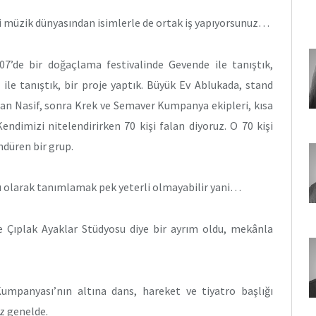
i müzik dünyasından isimlerle de ortak iş yapıyorsunuz…
’de bir doğaçlama festivalinde Gevende ile tanıştık,
 ile tanıştık, bir proje yaptık. Büyük Ev Ablukada, stand
han Nasif, sonra Krek ve Semaver Kumpanya ekipleri, kısa
ndimizi nitelendirirken 70 kişi falan diyoruz. O 70 kişi
ndüren bir grup.
ğu olarak tanımlamak pek yeterli olmayabilir yani…
 Çıplak Ayaklar Stüdyosu diye bir ayrım oldu, mekânla
mpanyası’nın altına dans, hareket ve tiyatro başlığı
z genelde.