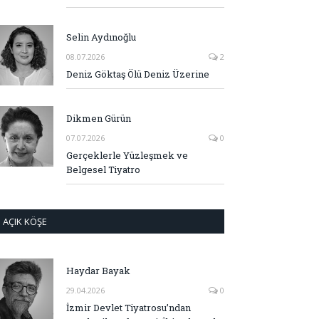
Selin Aydınoğlu
08.07.2026
2
Deniz Göktaş Ölü Deniz Üzerine
Dikmen Gürün
07.07.2026
0
Gerçeklerle Yüzleşmek ve
Belgesel Tiyatro
AÇIK KÖŞE
Haydar Bayak
29.04.2026
0
İzmir Devlet Tiyatrosu’ndan