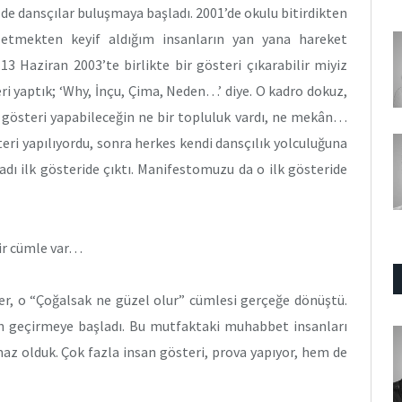
e dansçılar buluşmaya başladı. 2001’de okulu bitirdikten
etmekten keyif aldığım insanların yan yana hareket
13 Haziran 2003’te birlikte bir gösteri çıkarabilir miyiz
ri yaptık; ‘Why, İnçu, Çima, Neden…’ diye. O kadro dokuz,
gösteri yapabileceğin ne bir topluluk vardı, ne mekân…
teri yapılıyordu, sonra herkes kendi dansçılık yolculuğuna
dı ilk gösteride çıktı. Manifestomuzu da o ilk gösteride
ir cümle var…
, o “Çoğalsak ne güzel olur” cümlesi gerçeğe dönüştü.
n geçirmeye başladı. Bu mutfaktaki muhabbet insanları
az olduk. Çok fazla insan gösteri, prova yapıyor, hem de