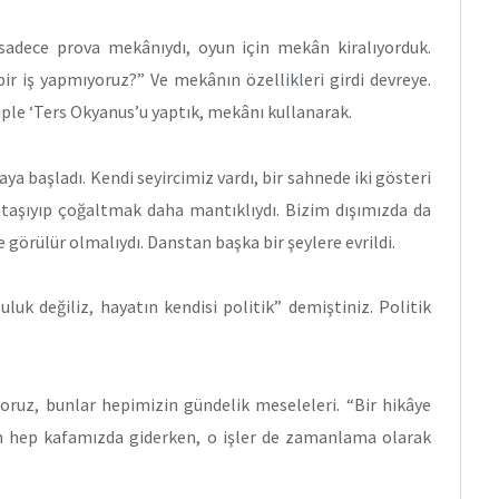
adece prova mekânıydı, oyun için mekân kiralıyorduk.
ir iş yapmıyoruz?” Ve mekânın özellikleri girdi devreye.
kiple ‘Ters Okyanus’u yaptık, mekânı kullanarak.
 başladı. Kendi seyircimiz vardı, bir sahnede iki gösteri
a taşıyıp çoğaltmak daha mantıklıydı. Bizim dışımızda da
e görülür olmalıydı. Danstan başka bir şeylere evrildi.
uluk değiliz, hayatın kendisi politik” demiştiniz. Politik
oruz, bunlar hepimizin gündelik meseleleri. “Bir hikâye
run hep kafamızda giderken, o işler de zamanlama olarak