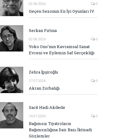
02.08.2026
0
Geçen Sezonun En İyi Oyunları IV
Serkan Fırtına
02.08.2026
0
Yoko Ono’nun Kavramsal Sanat
Evreni ve Eylemin Saf Gerçekliği
Zehra İpşiroğlu
27.07.2026
0
Akran Zorbalığı
Sacit Hadi Akdede
14.07.2026
0
Bağımsız Tiyatroların
Bağımsızlığına Dair Bazı İktisadi
Gözlemler