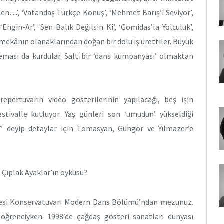
eden…’, ‘Vatandaş Türkçe Konuş’, ‘Mehmet Barış’ı Seviyor’,
 ‘Engin-Ar’, ‘Sen Balık Değilsin Ki’, ‘Gomidas’la Yolculuk’,
i mekânın olanaklarından doğan bir dolu iş ürettiler. Büyük
teması da kurdular. Salt bir ‘dans kumpanyası’ olmaktan
repertuvarın video gösterilerinin yapılacağı, beş işin
tivalle kutluyor. Yaş günleri son ‘umudun’ yükseldiği
n” deyip detaylar için Tomasyan, Güngör ve Yılmazer’e
 Çıplak Ayaklar’ın öyküsü?
tesi Konservatuvarı Modern Dans Bölümü’ndan mezunuz.
öğrenciyken. 1998’de çağdaş gösteri sanatları dünyası