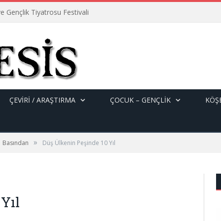
e Gençlik Tiyatrosu Festivali
ÇEVİRİ / ARAŞTIRMA
ÇOCUK – GENÇLIK
KÖŞE
»
Basından
Düş Ülkenin Peşinde 10 Yıl
Yıl