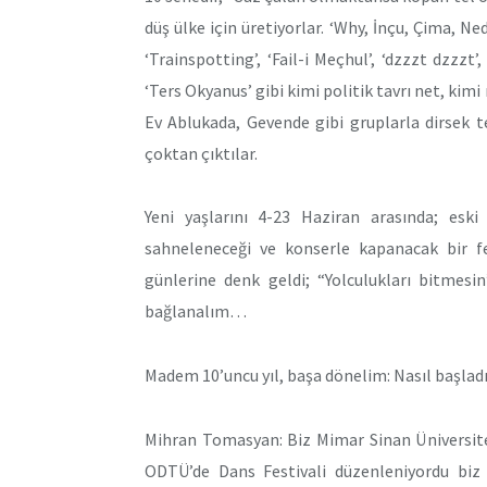
düş ülke için üretiyorlar. ‘Why, İnçu, Çima, N
‘Trainspotting’, ‘Fail-i Meçhul’, ‘dzzzt dzzzt’,
‘Ters Okyanus’ gibi kimi politik tavrı net, kim
Ev Ablukada, Gevende gibi gruplarla dirsek 
çoktan çıktılar.
Yeni yaşlarını 4-23 Haziran arasında; eski 
sahneleneceği ve konserle kapanacak bir fes
günlerine denk geldi; “Yolculukları bitmesi
bağlanalım…
Madem 10’uncu yıl, başa dönelim: Nasıl başladı
Mihran Tomasyan: Biz Mimar Sinan Üniversi
ODTÜ’de Dans Festivali düzenleniyordu biz 