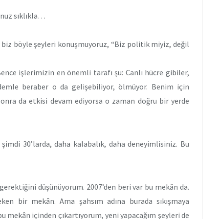
unuz sıklıkla…
biz böyle şeyleri konuşmuyoruz, “Biz politik miyiz, değil
ence işlerimizin en önemli tarafı şu: Canlı hücre gibiler,
ndemle beraber o da gelişebiliyor, ölmüyor. Benim için
e sonra da etkisi devam ediyorsa o zaman doğru bir yerde
 şimdi 30’larda, daha kalabalık, daha deneyimlisiniz. Bu
erektiğini düşünüyorum. 2007’den beri var bu mekân da.
reken bir mekân. Ama şahsım adına burada sıkışmaya
bu mekân içinden çıkartıyorum, yeni yapacağım şeyleri de