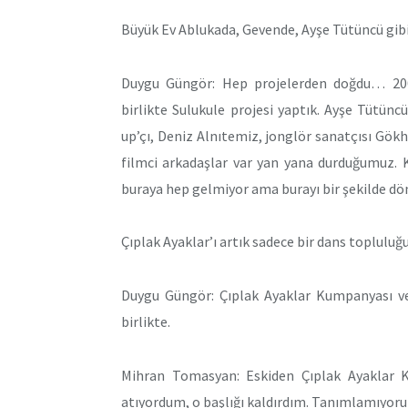
Büyük Ev Ablukada, Gevende, Ayşe Tütüncü gib
Duygu Güngör: Hep projelerden doğdu… 2007
birlikte Sulukule projesi yaptık. Ayşe Tütüncü
up’çı, Deniz Alnıtemiz, jonglör sanatçısı Gök
filmci arkadaşlar var yan yana durduğumuz. Ke
buraya hep gelmiyor ama burayı bir şekilde dö
Çıplak Ayaklar’ı artık sadece bir dans toplulu
Duygu Güngör: Çıplak Ayaklar Kumpanyası ve
birlikte.
Mihran Tomasyan: Eskiden Çıplak Ayaklar Ku
atıyordum, o başlığı kaldırdım. Tanımlamıyoru