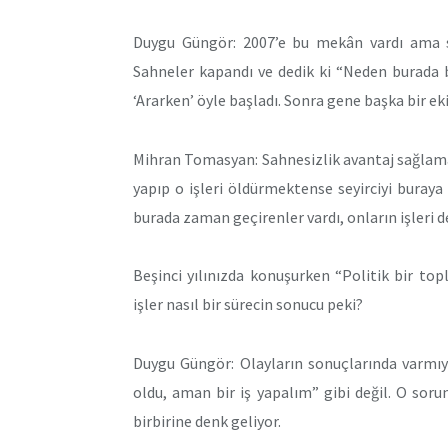
Duygu Güngör: 2007’e bu mekân vardı ama s
Sahneler kapandı ve dedik ki “Neden burada b
‘Ararken’ öyle başladı. Sonra gene başka bir e
Mihran Tomasyan: Sahnesizlik avantaj sağlamaya
yapıp o işleri öldürmektense seyirciyi buray
burada zaman geçirenler vardı, onların işleri d
Beşinci yılınızda konuşurken “Politik bir topl
işler nasıl bir sürecin sonucu peki?
Duygu Güngör: Olayların sonuçlarında varmıy
oldu, aman bir iş yapalım” gibi değil. O so
birbirine denk geliyor.