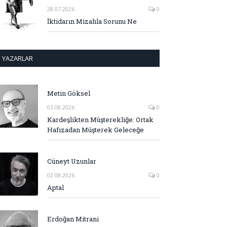
28.07.2026
0
İktidarın Mizahla Sorunu Ne
YAZARLAR
Metin Göksel
03.08.2026
0
Kardeşlikten Müşterekliğe: Ortak
Hafızadan Müşterek Geleceğe
Cüneyt Uzunlar
02.08.2026
0
Aptal
Erdoğan Mitrani