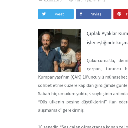
05.06.2013
Yorum yapılmamış
Tweet
Paylaş
P
Çıplak Ayaklar Kump
işler eşliğinde koşm
Çukurcuma’da, demi
çarpan, turuncu b
Kumpanyası’nın (ÇAK) 10’uncu yılı münasebet
sohbet etmek üzere kapıdan girdiğimde günlerd
Sabah hiç umudum yoktu,< söyleşinin ardında
“Düş ülkenin peşine düştüklerini” ilan ede
alışmamak” gerekirmiş.
10 senedir, “Saz çalan olmaktansa kopan tel olm