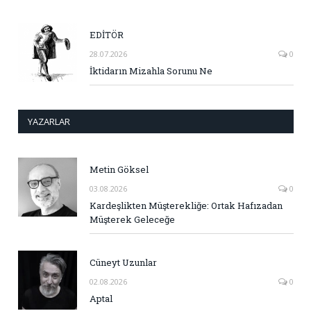
EDİTÖR
28.07.2026
0
İktidarın Mizahla Sorunu Ne
YAZARLAR
Metin Göksel
03.08.2026
0
Kardeşlikten Müşterekliğe: Ortak Hafızadan
Müşterek Geleceğe
Cüneyt Uzunlar
02.08.2026
0
Aptal