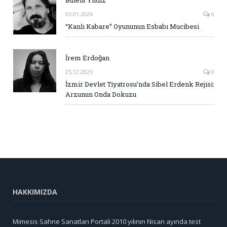
Bülent Yıldız
03.01.2026
0
“Kanlı Kabare” Oyununun Esbabı Mucibesi
İrem Erdoğan
25.12.2025
0
İzmir Devlet Tiyatrosu’nda Sibel Erdenk Rejisi:
Arzunun Onda Dokuzu
HAKKIMIZDA
Mimesis Sahne Sanatları Portali 2010 yılının Nisan ayında test