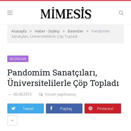
»
»
»
Anasayfa
Haber - Söyleşi
Basından
Pandomim
Sanatçıları, Üniversitelilerle Çöp Topladı
BASINDAN
Pandomim Sanatçıları,
Üniversitelilerle Çöp Topladı
06.06.2013
Yorum yapılmamış
Tweet
Paylaş
Pinterest
+