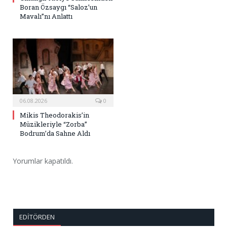
Boran Özsaygı “Saloz’un
Mavalı”nı Anlattı
06.08.2026
0
Mikis Theodorakis’in
Müzikleriyle “Zorba”
Bodrum’da Sahne Aldı
Yorumlar kapatıldı.
EDITÖRDEN