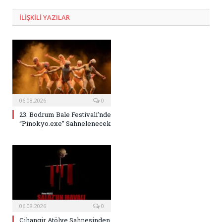
ILIŞKILI
YAZILAR
06.08.2026
0
23. Bodrum Bale Festivali’nde
“Pinokyo.exe” Sahnelenecek
06.08.2026
0
Cihangir Atölye Sahnesinden