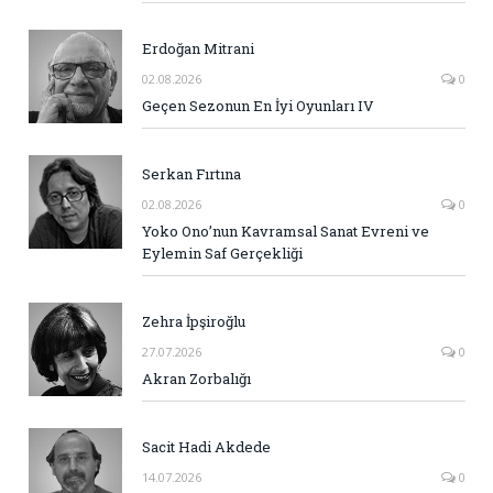
Erdoğan Mitrani
02.08.2026
0
Geçen Sezonun En İyi Oyunları IV
Serkan Fırtına
02.08.2026
0
Yoko Ono’nun Kavramsal Sanat Evreni ve
Eylemin Saf Gerçekliği
Zehra İpşiroğlu
27.07.2026
0
Akran Zorbalığı
Sacit Hadi Akdede
14.07.2026
0