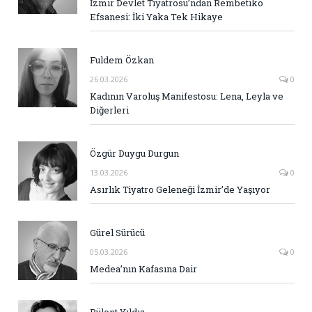
İzmir Devlet Tiyatrosu’ndan Rembetiko
Efsanesi: İki Yaka Tek Hikaye
Fuldem Özkan
26.03.2026
0
Kadının Varoluş Manifestosu: Lena, Leyla ve
Diğerleri
Özgür Duygu Durgun
13.03.2026
0
Asırlık Tiyatro Geleneği İzmir’de Yaşıyor
Gürel Sürücü
05.03.2026
0
Medea’nın Kafasına Dair