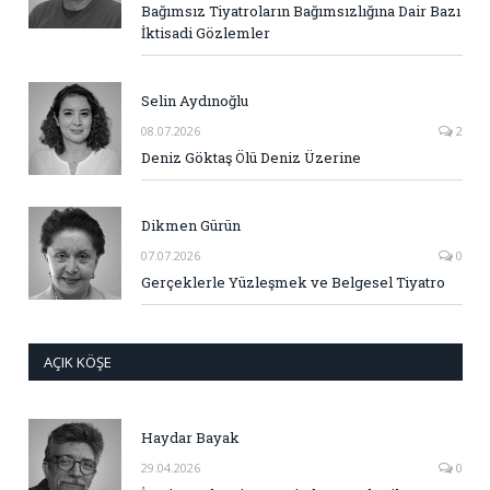
Bağımsız Tiyatroların Bağımsızlığına Dair Bazı
İktisadi Gözlemler
Selin Aydınoğlu
08.07.2026
2
Deniz Göktaş Ölü Deniz Üzerine
Dikmen Gürün
07.07.2026
0
Gerçeklerle Yüzleşmek ve Belgesel Tiyatro
AÇIK KÖŞE
Haydar Bayak
29.04.2026
0