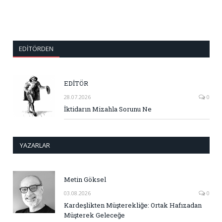
EDITÖRDEN
EDİTÖR
28.07.2026
0
İktidarın Mizahla Sorunu Ne
YAZARLAR
Metin Göksel
03.08.2026
0
Kardeşlikten Müşterekliğe: Ortak Hafızadan
Müşterek Geleceğe