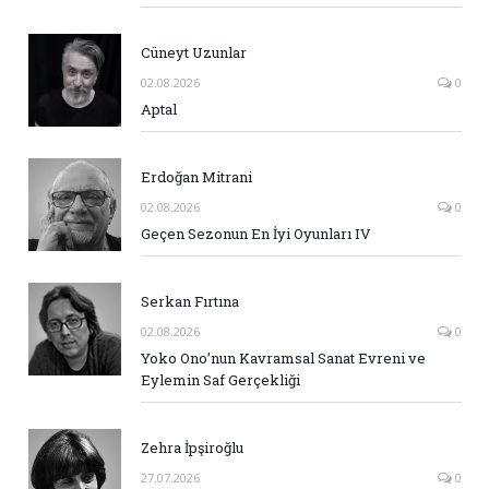
Cüneyt Uzunlar
02.08.2026
0
Aptal
Erdoğan Mitrani
02.08.2026
0
Geçen Sezonun En İyi Oyunları IV
Serkan Fırtına
02.08.2026
0
Yoko Ono’nun Kavramsal Sanat Evreni ve
Eylemin Saf Gerçekliği
Zehra İpşiroğlu
27.07.2026
0