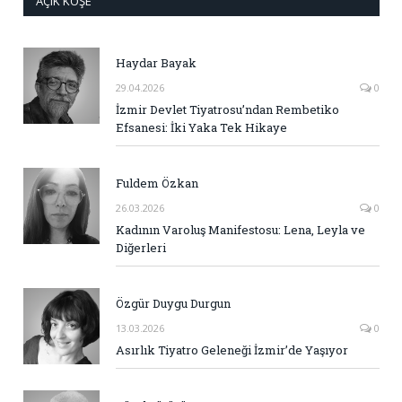
AÇIK KÖŞE
Haydar Bayak
29.04.2026
0
İzmir Devlet Tiyatrosu’ndan Rembetiko
Efsanesi: İki Yaka Tek Hikaye
Fuldem Özkan
26.03.2026
0
Kadının Varoluş Manifestosu: Lena, Leyla ve
Diğerleri
Özgür Duygu Durgun
13.03.2026
0
Asırlık Tiyatro Geleneği İzmir’de Yaşıyor