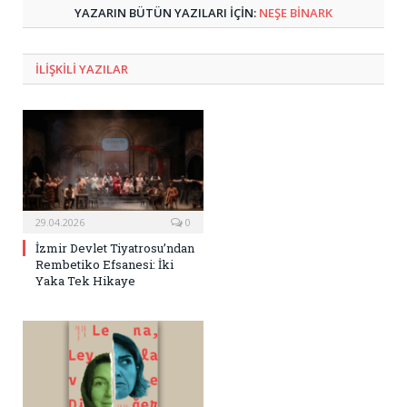
YAZARIN BÜTÜN YAZILARI IÇIN:
NEŞE BINARK
ILIŞKILI
YAZILAR
29.04.2026
0
İzmir Devlet Tiyatrosu’ndan
Rembetiko Efsanesi: İki
Yaka Tek Hikaye