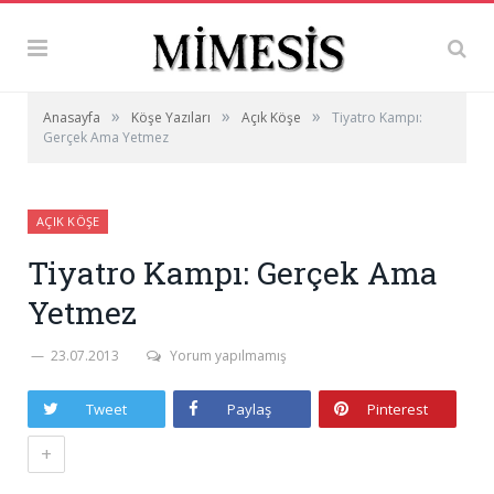
»
»
»
Anasayfa
Köşe Yazıları
Açık Köşe
Tiyatro Kampı:
Gerçek Ama Yetmez
AÇIK KÖŞE
Tiyatro Kampı: Gerçek Ama
Yetmez
23.07.2013
Yorum yapılmamış
Tweet
Paylaş
Pinterest
+