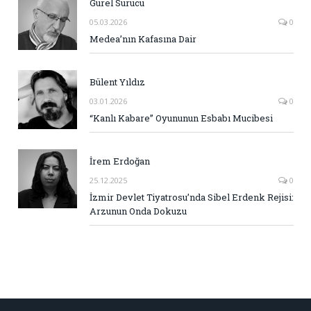
Gürel Sürücü
05.03.2026
0
Medea’nın Kafasına Dair
Bülent Yıldız
03.01.2026
0
“Kanlı Kabare” Oyununun Esbabı Mucibesi
İrem Erdoğan
25.12.2025
0
İzmir Devlet Tiyatrosu’nda Sibel Erdenk Rejisi:
Arzunun Onda Dokuzu