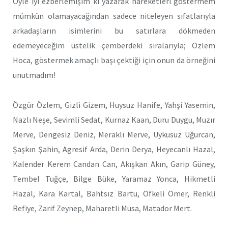
Öyle iyi ezberlemişim ki yazarak hareketleri göstermem
mümkün olamayacağından sadece niteleyen sıfatlarıyla
arkadaşların isimlerini bu satırlara dökmeden
edemeyeceğim üstelik çemberdeki sıralarıyla; Özlem
Hoca, göstermek amaçlı başı çektiği için onun da örneğini
unutmadım!
Özgür Özlem, Gizli Gizem, Huysuz Hanife, Yahşi Yasemin,
Nazlı Neşe, Sevimli Sedat, Kurnaz Kaan, Duru Duygu, Muzır
Merve, Dengesiz Deniz, Meraklı Merve, Uykusuz Uğurcan,
Şaşkın Şahin, Agresif Arda, Derin Derya, Heyecanlı Hazal,
Kalender Kerem Candan Can, Akışkan Akın, Garip Güney,
Tembel Tuğçe, Bilge Büke, Yaramaz Yonca, Hikmetli
Hazal, Kara Kartal, Bahtsız Bartu, Öfkeli Ömer, Renkli
Refiye, Zarif Zeynep, Maharetli Musa, Matador Mert.