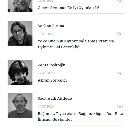
02.08.2026
0
Geçen Sezonun En İyi Oyunları IV
Serkan Fırtına
02.08.2026
0
Yoko Ono’nun Kavramsal Sanat Evreni ve
Eylemin Saf Gerçekliği
Zehra İpşiroğlu
27.07.2026
0
Akran Zorbalığı
Sacit Hadi Akdede
14.07.2026
0
Bağımsız Tiyatroların Bağımsızlığına Dair Bazı
İktisadi Gözlemler