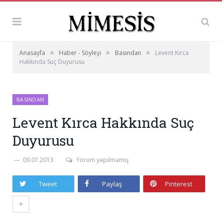
»
»
»
Anasayfa
Haber - Söyleşi
Basından
Levent Kırca
Hakkında Suç Duyurusu
BASINDAN
Levent Kırca Hakkında Suç
Duyurusu
09.07.2013
Yorum yapılmamış
Tweet
Paylaş
Pinterest
+