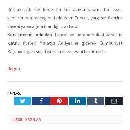
Demokratik ülkelerde bu tür açıklamaların bir cezai
yaptırımının olacağını ifade eden Tuncal, yargının üzerine
düşeni yapacağına inandığını aktardı.
Konuşmanın ardından Tuncal ve beraberindeki yönetim
kurulu üyeleri Malatya Adliyesine giderek Cumhuriyet
Başsavcılığına suç duyurusu dilekçesini teslim etti.
Bugün
PAYLAŞ.
Twitter
Facebook
Pinterest
LinkedIn
Tumblr
E-
Posta
ILIŞKILI
YAZILAR