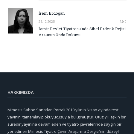
İrem Erdoğan
25.12.2025
0
İzmir Devlet Tiyatrosu’nda Sibel Erdenk Rejisi:
Arzunun Onda Dokuzu
HAKKIMIZDA
Mimesis Sahne Sanatları Portali 2010 yılının Nisan ayında test
yayınını tamamlayıp okuyucusuyla buluşmuştur. Otuz yılı aşkın bir
süredir yayınına devam eden ve tiyatro çevrelerinde saygın bir
yer edinen Mimesis Tiyatro Çeviri Araştırma Dergisi’nin düzeyli