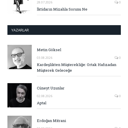
28.07.2026
0
İktidarın Mizahla Sorunu Ne
YAZARLAR
Metin Göksel
03.08.2026
0
Kardeşlikten Müşterekliğe: Ortak Hafızadan
Müşterek Geleceğe
Cüneyt Uzunlar
02.08.2026
0
Aptal
Erdoğan Mitrani