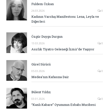
Fuldem Özkan
26.03.2026
0
Kadının Varoluş Manifestosu: Lena, Leyla ve
Diğerleri
Özgür Duygu Durgun
13.03.2026
0
Asırlık Tiyatro Geleneği İzmir’de Yaşıyor
Gürel Sürücü
05.03.2026
0
Medea’nın Kafasına Dair
Bülent Yıldız
03.01.2026
0
“Kanlı Kabare” Oyununun Esbabı Mucibesi