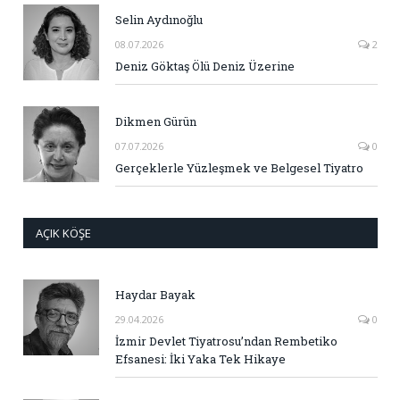
Selin Aydınoğlu
08.07.2026
2
Deniz Göktaş Ölü Deniz Üzerine
Dikmen Gürün
07.07.2026
0
Gerçeklerle Yüzleşmek ve Belgesel Tiyatro
AÇIK KÖŞE
Haydar Bayak
29.04.2026
0
İzmir Devlet Tiyatrosu’ndan Rembetiko
Efsanesi: İki Yaka Tek Hikaye