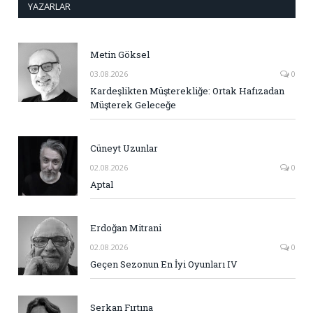
YAZARLAR
Metin Göksel
03.08.2026
0
Kardeşlikten Müşterekliğe: Ortak Hafızadan
Müşterek Geleceğe
Cüneyt Uzunlar
02.08.2026
0
Aptal
Erdoğan Mitrani
02.08.2026
0
Geçen Sezonun En İyi Oyunları IV
Serkan Fırtına