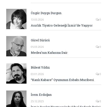
Özgür Duygu Durgun
13.03.2026
0
Asırlık Tiyatro Geleneği İzmir’de Yaşıyor
Gürel Sürücü
05.03.2026
0
Medea’nın Kafasına Dair
Bülent Yıldız
03.01.2026
0
“Kanlı Kabare” Oyununun Esbabı Mucibesi
İrem Erdoğan
25.12.2025
0
İzmir Devlet Tiyatrosu’nda Sibel Erdenk Rejisi: