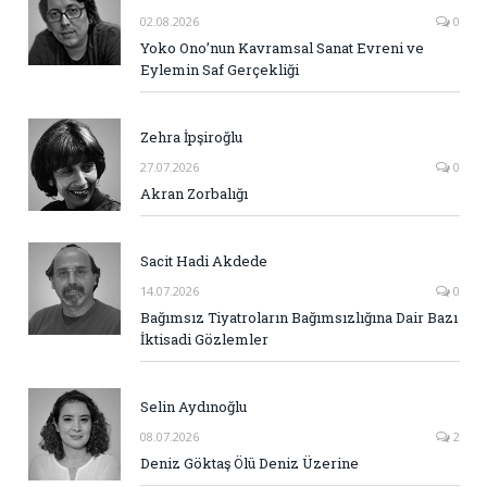
02.08.2026
0
Yoko Ono’nun Kavramsal Sanat Evreni ve
Eylemin Saf Gerçekliği
Zehra İpşiroğlu
27.07.2026
0
Akran Zorbalığı
Sacit Hadi Akdede
14.07.2026
0
Bağımsız Tiyatroların Bağımsızlığına Dair Bazı
İktisadi Gözlemler
Selin Aydınoğlu
08.07.2026
2
Deniz Göktaş Ölü Deniz Üzerine