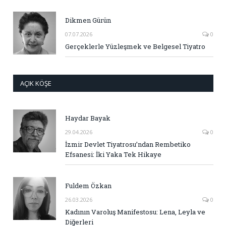
Dikmen Gürün
07.07.2026
0
Gerçeklerle Yüzleşmek ve Belgesel Tiyatro
AÇIK KÖŞE
Haydar Bayak
29.04.2026
0
İzmir Devlet Tiyatrosu’ndan Rembetiko
Efsanesi: İki Yaka Tek Hikaye
Fuldem Özkan
26.03.2026
0
Kadının Varoluş Manifestosu: Lena, Leyla ve
Diğerleri