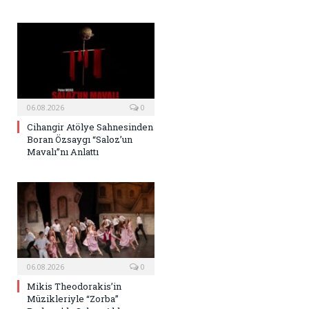
06.08.2026
0
Cihangir Atölye Sahnesinden
Boran Özsaygı “Saloz’un
Mavalı”nı Anlattı
06.08.2026
0
Mikis Theodorakis’in
Müzikleriyle “Zorba”