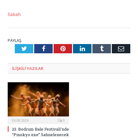
Sabah
PAYLAŞ.
Twitter
Facebook
Pinterest
LinkedIn
Tumblr
E-
Posta
ILIŞKILI
YAZILAR
06.08.2026
0
23. Bodrum Bale Festivali’nde
“Pinokyo.exe” Sahnelenecek