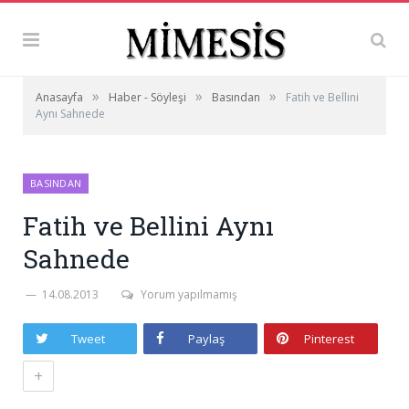
»
»
»
Anasayfa
Haber - Söyleşi
Basından
Fatih ve Bellini
Aynı Sahnede
BASINDAN
Fatih ve Bellini Aynı
Sahnede
14.08.2013
Yorum yapılmamış
Tweet
Paylaş
Pinterest
+