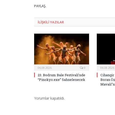
PAYLAŞ.
ILIŞKILI
YAZILAR
06.08.2026
0
06.08.2026
23. Bodrum Bale Festivali’nde
Cihangir
“Pinokyo.exe” Sahnelenecek
Boran Öz
Mavalı”nı
Yorumlar kapatıldı.