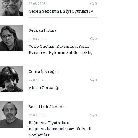
02.08.2026
0
Geçen Sezonun En İyi Oyunları IV
Serkan Fırtına
02.08.2026
0
Yoko Ono’nun Kavramsal Sanat
Evreni ve Eylemin Saf Gerçekliği
Zehra İpşiroğlu
27.07.2026
0
Akran Zorbalığı
Sacit Hadi Akdede
14.07.2026
0
Bağımsız Tiyatroların
Bağımsızlığına Dair Bazı İktisadi
Gözlemler