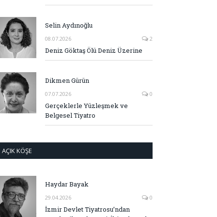
Selin Aydınoğlu
08.07.2026
2
Deniz Göktaş Ölü Deniz Üzerine
Dikmen Gürün
07.07.2026
0
Gerçeklerle Yüzleşmek ve
Belgesel Tiyatro
AÇIK KÖŞE
Haydar Bayak
29.04.2026
0
İzmir Devlet Tiyatrosu’ndan