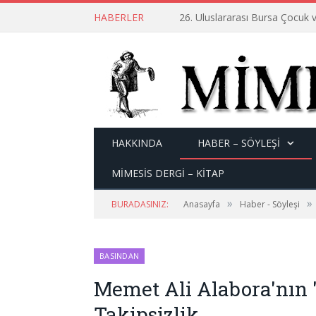
HABERLER
26. Uluslararası Bursa Çocuk v
HAKKINDA
HABER – SÖYLEŞI
MİMESİS DERGİ – KİTAP
»
»
BURADASINIZ:
Anasayfa
Haber - Söyleşi
BASINDAN
Memet Ali Alabora'nın 
Takipsizlik