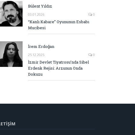
Bülent Yıldız
03.01.2026
0
“Kanlı Kabare” Oyununun Esbabı
Mucibesi
İrem Erdoğan
25.12.2025
0
İzmir Devlet Tiyatrosu’nda Sibel
Erdenk Rejisi: Arzunun Onda
Dokuzu
LETİŞİM