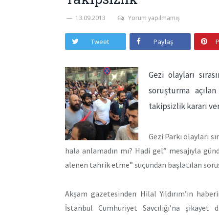
13.09.2013
Yorum yapılmamış
Tweet
Paylaş
P
Gezi olayları sıra
soruşturma açılan
takipsizlik kararı ver
Gezi Parkı olayları s
hala anlamadın mı? Hadi gel” mesajıyla gün
alenen tahrik etme” suçundan başlatılan soruş
Akşam gazetesinden Hilal Yıldırım’ın haber
İstanbul Cumhuriyet Savcılığı’na şikayet d