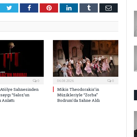
Twitter
Facebook
Pinterest
LinkedIn
Tumblr
E-
Posta
0
06.08.2026
0
 Atölye Sahnesinden
Mikis Theodorakis’in
saygı “Saloz’un
Müzikleriyle “Zorba”
 Anlattı
Bodrum’da Sahne Aldı