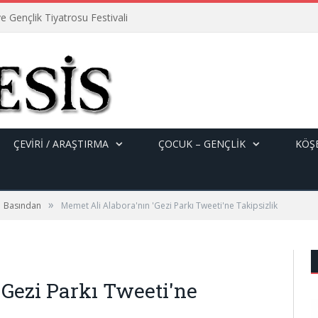
e Gençlik Tiyatrosu Festivali
ÇEVİRİ / ARAŞTIRMA
ÇOCUK – GENÇLIK
KÖŞE
»
Basından
Memet Ali Alabora'nın 'Gezi Parkı Tweeti'ne Takipsizlik
'Gezi Parkı Tweeti'ne