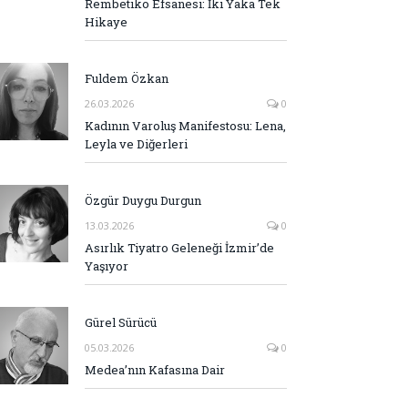
Rembetiko Efsanesi: İki Yaka Tek
Hikaye
Fuldem Özkan
26.03.2026
0
Kadının Varoluş Manifestosu: Lena,
Leyla ve Diğerleri
Özgür Duygu Durgun
13.03.2026
0
Asırlık Tiyatro Geleneği İzmir’de
Yaşıyor
Gürel Sürücü
05.03.2026
0
Medea’nın Kafasına Dair