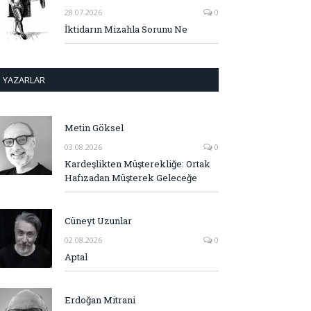
28.07.2026
0
İktidarın Mizahla Sorunu Ne
YAZARLAR
Metin Göksel
03.08.2026
0
Kardeşlikten Müşterekliğe: Ortak
Hafızadan Müşterek Geleceğe
Cüneyt Uzunlar
02.08.2026
0
Aptal
Erdoğan Mitrani