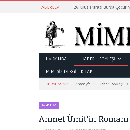
HABERLER
26. Uluslararası Bursa Çocuk v
HAKKINDA
HABER – SÖYLEŞI
MİMESİS DERGİ – KİTAP
»
»
BURADASINIZ:
Anasayfa
Haber - Söyleşi
BASINDAN
Ahmet Ümit'in Romanı 