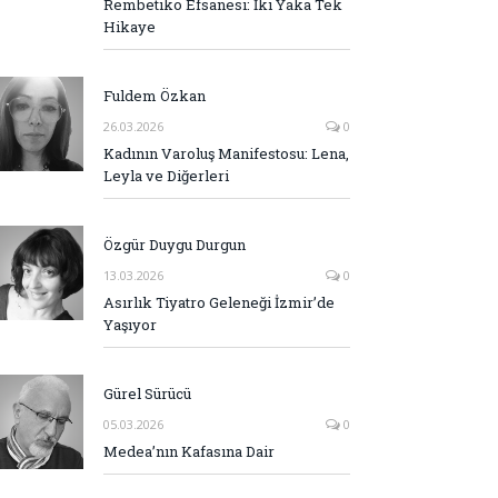
Rembetiko Efsanesi: İki Yaka Tek
Hikaye
Fuldem Özkan
26.03.2026
0
Kadının Varoluş Manifestosu: Lena,
Leyla ve Diğerleri
Özgür Duygu Durgun
13.03.2026
0
Asırlık Tiyatro Geleneği İzmir’de
Yaşıyor
Gürel Sürücü
05.03.2026
0
Medea’nın Kafasına Dair