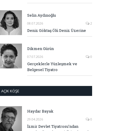
Selin Aydınoğlu
08.07.2026
2
Deniz Göktaş Ölü Deniz Üzerine
Dikmen Gürün
07.07.2026
0
Gerçeklerle Yüzleşmek ve
Belgesel Tiyatro
AÇIK KÖŞE
Haydar Bayak
29.04.2026
0
İzmir Devlet Tiyatrosu’ndan