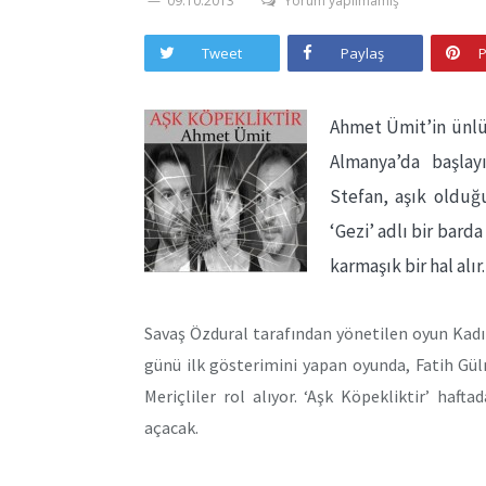
09.10.2013
Yorum yapılmamış
Tweet
Paylaş
P
Ahmet Ümit’in ünlü 
Almanya’da başlay
Stefan, aşık olduğu
‘Gezi’ adlı bir barda
karmaşık bir hal alır.
Savaş Özdural tarafından yönetilen oyun Kadık
günü ilk gösterimini yapan oyunda, Fatih Gül
Meriçliler rol alıyor. ‘Aşk Köpekliktir’ haft
açacak.