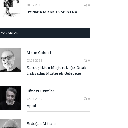
28.07.2026
0
İktidarın Mizahla Sorunu Ne
YAZARLAR
Metin Göksel
03.08.2026
0
Kardeşlikten Müşterekliğe: Ortak
Hafızadan Müşterek Geleceğe
Cüneyt Uzunlar
02.08.2026
0
Aptal
Erdoğan Mitrani