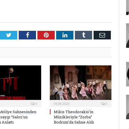
Twitter
Facebook
Pinterest
LinkedIn
Tumblr
E-
Posta
0
06.08.2026
0
 Atölye Sahnesinden
Mikis Theodorakis’in
saygı “Saloz’un
Müzikleriyle “Zorba”
 Anlattı
Bodrum’da Sahne Aldı