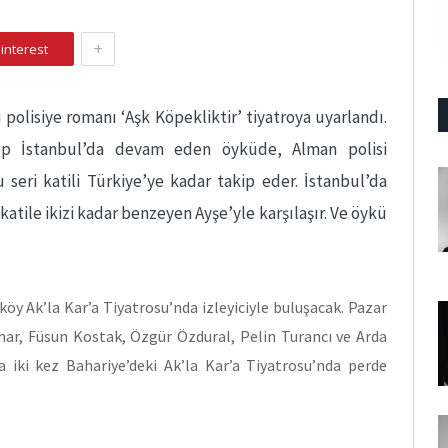
+
interest
polisiye romanı ‘Aşk Köpekliktir’ tiyatroya uyarlandı.
ıp İstanbul’da devam eden öyküde, Alman polisi
 seri katili Türkiye’ye kadar takip eder. İstanbul’da
 katile ikizi kadar benzeyen Ayşe’yle karşılaşır. Ve öykü
öy Ak’la Kar’a Tiyatrosu’nda izleyiciyle buluşacak. Pazar
nar, Füsun Kostak, Özgür Özdural, Pelin Turancı ve Arda
ada iki kez Bahariye’deki Ak’la Kar’a Tiyatrosu’nda perde