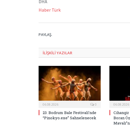
DHA
Haber Türk
PAYLAŞ.
ILIŞKILI
YAZILAR
06.08.2026
0
06.08.2026
23. Bodrum Bale Festivali’nde
Cihangir
“Pinokyo.exe” Sahnelenecek
Boran Öz
Mavalı”nı