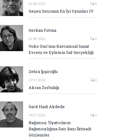
02.08.2026
0
Geçen Sezonun En İyi Oyunları IV
Serkan Fırtına
02.08.2026
0
Yoko Ono’nun Kavramsal Sanat
Evreni ve Eylemin Saf Gerçekliği
Zehra İpşiroğlu
27.07.2026
0
Akran Zorbalığı
Sacit Hadi Akdede
14.07.2026
0
Bağımsız Tiyatroların
Bağımsızlığına Dair Bazı İktisadi
Gözlemler