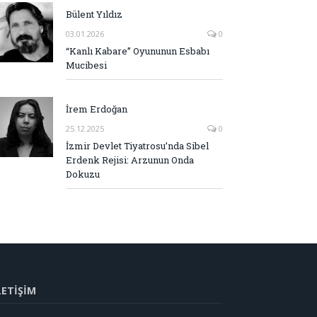
Bülent Yıldız
03.01.2026
0
“Kanlı Kabare” Oyununun Esbabı
Mucibesi
İrem Erdoğan
25.12.2025
0
İzmir Devlet Tiyatrosu’nda Sibel
Erdenk Rejisi: Arzunun Onda
Dokuzu
LETİŞİM