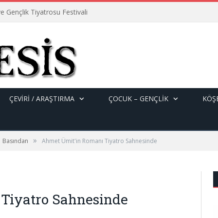
e Gençlik Tiyatrosu Festivali
ÇEVİRİ / ARAŞTIRMA
ÇOCUK – GENÇLIK
KÖŞE
»
Basından
Ahmet Ümit'in Romanı Tiyatro Sahnesinde
Tiyatro Sahnesinde