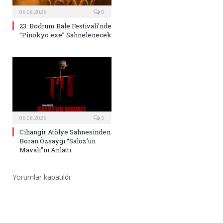
06.08.2026
0
23. Bodrum Bale Festivali’nde
“Pinokyo.exe” Sahnelenecek
06.08.2026
0
Cihangir Atölye Sahnesinden
Boran Özsaygı “Saloz’un
Mavalı”nı Anlattı
Yorumlar kapatıldı.