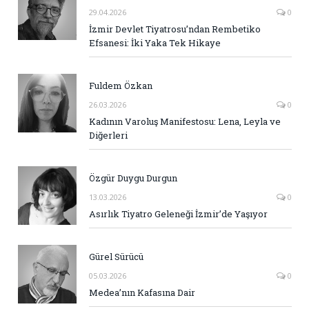
29.04.2026
0
İzmir Devlet Tiyatrosu’ndan Rembetiko
Efsanesi: İki Yaka Tek Hikaye
Fuldem Özkan
26.03.2026
0
Kadının Varoluş Manifestosu: Lena, Leyla ve
Diğerleri
Özgür Duygu Durgun
13.03.2026
0
Asırlık Tiyatro Geleneği İzmir’de Yaşıyor
Gürel Sürücü
05.03.2026
0
Medea’nın Kafasına Dair