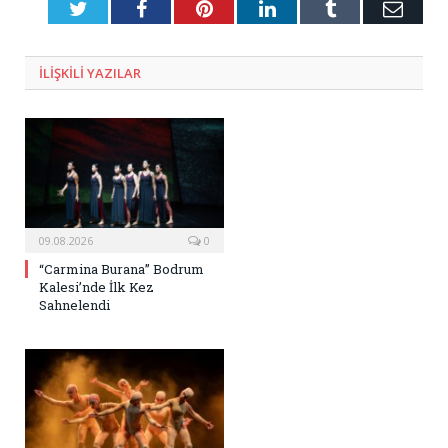
Twitter
Facebook
Pinterest
LinkedIn
Tumblr
E-
Posta
ILIŞKILI
YAZILAR
09.08.2026
0
“Carmina Burana” Bodrum
Kalesi’nde İlk Kez
Sahnelendi