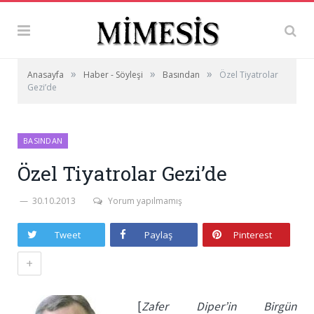
»
»
»
Anasayfa
Haber - Söyleşi
Basından
Özel Tiyatrolar
Gezi’de
BASINDAN
Özel Tiyatrolar Gezi’de
30.10.2013
Yorum yapılmamış
Tweet
Paylaş
Pinterest
+
[
Zafer Diper’in Birgün