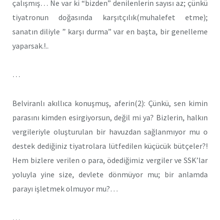
çalışmış… Ne var ki “bizden” denilenlerin sayısı az; çünkü
tiyatronun doğasında karşıtçılık(muhalefet etme);
sanatın diliyle ” karşı durma” var en başta, bir genelleme
yaparsak.!..
…
Belviranlı akıllıca konuşmuş, aferin(2): Çünkü, sen kimin
parasını kimden esirgiyorsun, değil mi ya? Bizlerin, halkın
vergileriyle oluşturulan bir havuzdan sağlanmıyor mu o
destek dediğiniz tiyatrolara lütfedilen küçücük bütçeler?!
Hem bizlere verilen o para, ödediğimiz vergiler ve SSK’lar
yoluyla yine size, devlete dönmüyor mu; bir anlamda
parayı işletmek olmuyor mu?…
…