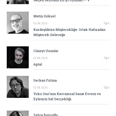
Geçen Sezonun En İyi Oyunları – V
Metin Göksel
03.08.2026
0
Kardeşlikten Müşterekliğe: Ortak Hafızadan
Müşterek Geleceğe
Cüneyt Uzunlar
02.08.2026
0
Aptal
Serkan Fırtına
02.08.2026
0
Yoko Ono’nun Kavramsal Sanat Evreni ve
Eylemin Saf Gerçekliği
Zehra İpşiroğlu