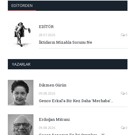
EDITÖRDEN
EDİTÖR
28.07.2026
0
İktidarın Mizahla Sorunu Ne
YAZARLAR
Dikmen Gürün
09.08.2026
0
Genco Erkal’a Bir Kez Daha ‘Merhaba’…
Erdoğan Mitrani
09.08.2026
0