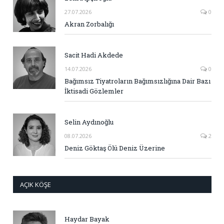
27.07.2026
0
Akran Zorbalığı
Sacit Hadi Akdede
14.07.2026
0
Bağımsız Tiyatroların Bağımsızlığına Dair Bazı
İktisadi Gözlemler
Selin Aydınoğlu
08.07.2026
2
Deniz Göktaş Ölü Deniz Üzerine
AÇIK KÖŞE
Haydar Bayak