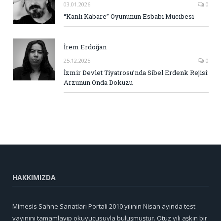
03.01.2026
0
“Kanlı Kabare” Oyununun Esbabı Mucibesi
İrem Erdoğan
25.12.2025
0
İzmir Devlet Tiyatrosu’nda Sibel Erdenk Rejisi:
Arzunun Onda Dokuzu
HAKKIMIZDA
Mimesis Sahne Sanatları Portali 2010 yılının Nisan ayında test
yayınını tamamlayıp okuyucusuyla buluşmuştur. Otuz yılı aşkın bir