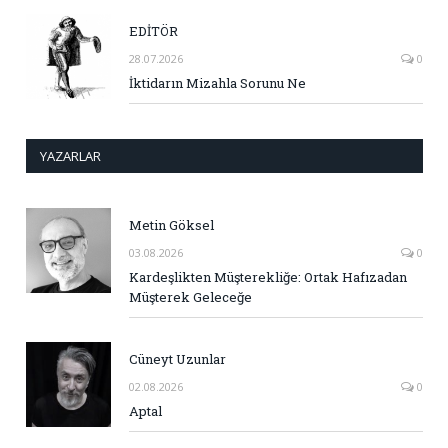
EDİTÖR
28.07.2026
0
İktidarın Mizahla Sorunu Ne
YAZARLAR
Metin Göksel
03.08.2026
0
Kardeşlikten Müşterekliğe: Ortak Hafızadan
Müşterek Geleceğe
Cüneyt Uzunlar
02.08.2026
0
Aptal