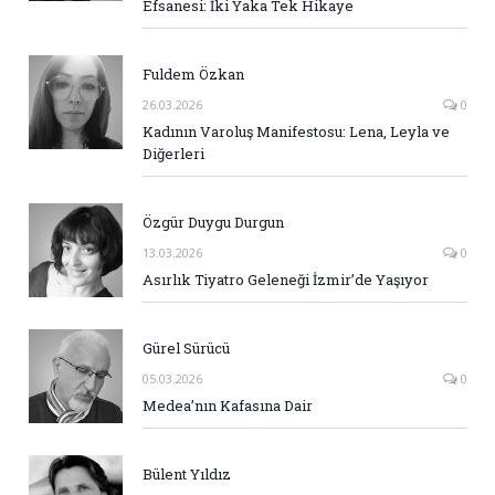
Efsanesi: İki Yaka Tek Hikaye
Fuldem Özkan
26.03.2026
0
Kadının Varoluş Manifestosu: Lena, Leyla ve
Diğerleri
Özgür Duygu Durgun
13.03.2026
0
Asırlık Tiyatro Geleneği İzmir’de Yaşıyor
Gürel Sürücü
05.03.2026
0
Medea’nın Kafasına Dair
Bülent Yıldız