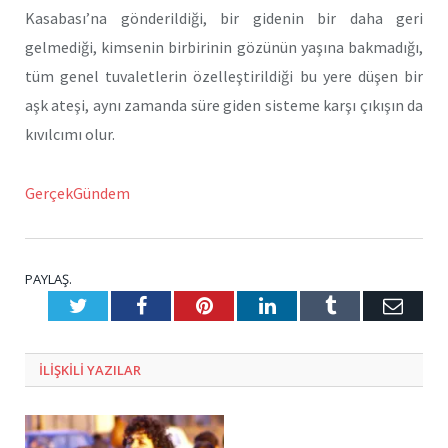
Kasabası’na gönderildiği, bir gidenin bir daha geri
gelmediği, kimsenin birbirinin gözünün yaşına bakmadığı,
tüm genel tuvaletlerin özelleştirildiği bu yere düşen bir
aşk ateşi, aynı zamanda süre giden sisteme karşı çıkışın da
kıvılcımı olur.
GerçekGündem
PAYLAŞ.
Twitter
Facebook
Pinterest
LinkedIn
Tumblr
E-
Posta
ILIŞKILI
YAZILAR