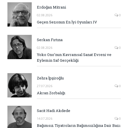
Erdoğan Mitrani
02.08.2026
0
Geçen Sezonun En İyi Oyunları IV
Serkan Fırtına
02.08.2026
0
Yoko Ono’nun Kavramsal Sanat Evreni ve
Eylemin Saf Gerçekliği
Zehra İpşiroğlu
27.07.2026
0
Akran Zorbalığı
Sacit Hadi Akdede
14.07.2026
0
Bağımsız Tiyatroların Bağımsızlığına Dair Bazı