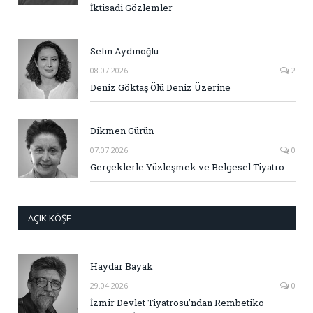
İktisadi Gözlemler
Selin Aydınoğlu
08.07.2026
2
Deniz Göktaş Ölü Deniz Üzerine
Dikmen Gürün
07.07.2026
0
Gerçeklerle Yüzleşmek ve Belgesel Tiyatro
AÇIK KÖŞE
Haydar Bayak
29.04.2026
0
İzmir Devlet Tiyatrosu’ndan Rembetiko