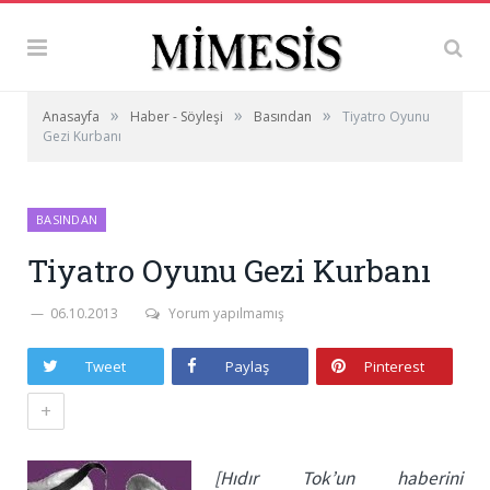
»
»
»
Anasayfa
Haber - Söyleşi
Basından
Tiyatro Oyunu
Gezi Kurbanı
BASINDAN
Tiyatro Oyunu Gezi Kurbanı
06.10.2013
Yorum yapılmamış
Tweet
Paylaş
Pinterest
+
[Hıdır Tok’un haberini