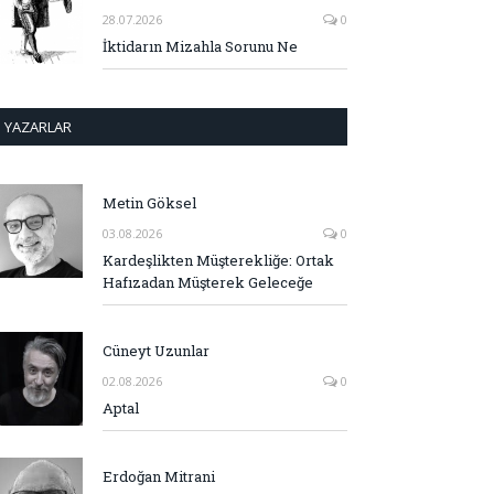
28.07.2026
0
İktidarın Mizahla Sorunu Ne
YAZARLAR
Metin Göksel
03.08.2026
0
Kardeşlikten Müşterekliğe: Ortak
Hafızadan Müşterek Geleceğe
Cüneyt Uzunlar
02.08.2026
0
Aptal
Erdoğan Mitrani