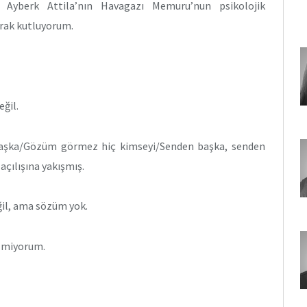
k. Ayberk Attila’nın Havagazı Memuru’nun psikolojik
arak kutluyorum.
ğil.
başka/Gözüm görmez hiç kimseyi/Senden başka, senden
çılışına yakışmış.
eğil, ama sözüm yok.
ilmiyorum.