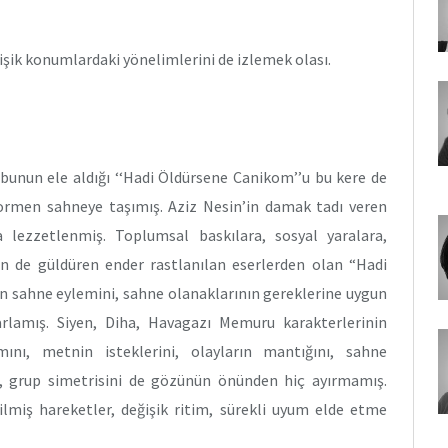
eğişik konumlardaki yönelimlerini de izlemek olası.
bunun ele aldığı ‘‘Hadi Öldürsene Canikom’’u bu kere de
ormen sahneye taşımış. Aziz Nesin’in damak tadı veren
 lezzetlenmiş. Toplumsal baskılara, sosyal yaralara,
n de güldüren ender rastlanılan eserlerden olan “Hadi
sahne eylemini, sahne olanaklarının gereklerine uygun
arlamış. Siyen, Diha, Havagazı Memuru karakterlerinin
ını, metnin isteklerini, olayların mantığını, sahne
nı, grup simetrisini de gözünün önünden hiç ayırmamış.
ilmiş hareketler, değişik ritim, sürekli uyum elde etme