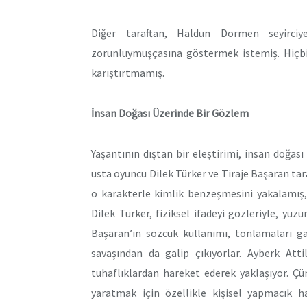
Diğer taraftan, Haldun Dormen seyirci
zorunluymuşçasına göstermek istemiş. Hiçbir
karıştırtmamış.
İnsan Doğası Üzerinde Bir Gözlem
Yaşantının dıştan bir eleştirimi, insan doğası
usta oyuncu Dilek Türker ve Tiraje Başaran tara
o karakterle kimlik benzeşmesini yakalamış, 
Dilek Türker, fiziksel ifadeyi gözleriyle, yüz
Başaran’ın sözcük kullanımı, tonlamaları gay
savaşından da galip çıkıyorlar. Ayberk Atti
tuhaflıklardan hareket ederek yaklaşıyor. Ç
yaratmak için özellikle kişisel yapmacık