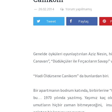
26.02.2014
Yorum yapılmamış
Tweet
Paylaş
P
Genelde öyküleri oyunlaştırılan Aziz Nesin, h
Canavarı”, “Düdükçüler ile Fırçacıların Savaşı”
“Hadi Öldürsene Canikom” da bunlardan biri.
Bir apartmanın bodrum katında, birbirlerine “t
bu… 1970 yılında yazılmış. Yaşımız kaç ol
umutların hiçbir zaman bitmeyeceğini, insa