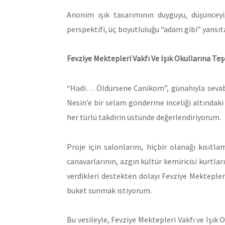
Anonim ışık tasarımının duyguyu, düşünceyi
perspektifi, üç boyutluluğu “adam gibi” yansı
Fevziye Mektepleri Vakfı Ve Işık Okullarına Te
“Hadi… Öldürsene Canikom”, günahıyla sevabıy
Nesin’e bir selam gönderme inceliği altındaki
her türlü takdirin üstünde değerlendiriyorum.
Proje için salonlarını, hiçbir olanağı kısı
canavarlarının, azgın kültür kemiricisi kurtları
verdikleri destekten dolayı Fevziye Mekteple
buket sunmak istiyorum.
Bu vesileyle, Fevziye Mektepleri Vakfı ve Işık