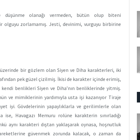
ye düşünme olanağı vermeden, bütün olup biteni
 olguyu zorlamamış. Jesti, devinimi, vurguyu birbirine
 üzerinde bir gözlem olan Siyen ve Diha karakterleri, iki
fından pek güzel çizilmiş. İkisi de karakter içinde erimiş,
kendi benlikleri Siyen ve Diha’nın benliklerinde yitmiş.
ünün ve mimiklerinin yardımıyla usta işi kazanıyor Tiraje
et iyi. Gövdelerinin yapaylıklarla ve gerilimlerle olan
la ise, Havagazı Memuru rolüne karakterin sınırladığı
ünkü aynı karakteri dıştan yaklaşarak oynasa, hoşnutluk
 hareketlerine güvenmek zorunda kalacak, o zaman da