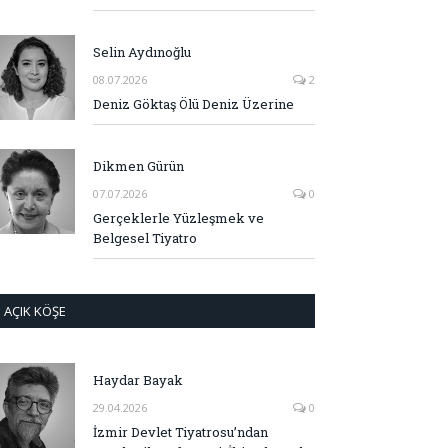
Selin Aydınoğlu
08.07.2026
2
Deniz Göktaş Ölü Deniz Üzerine
Dikmen Gürün
07.07.2026
0
Gerçeklerle Yüzleşmek ve
Belgesel Tiyatro
AÇIK KÖŞE
Haydar Bayak
29.04.2026
0
İzmir Devlet Tiyatrosu’ndan