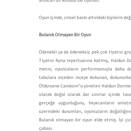
anlatan bir konusu var oyunun.
Oyun içinde, cinsel baskı altındaki kişilerin d
Bulanık Olmayan Bir Oyun
Ödenekli ya da ödeneksiz pek çok tiyatro gru
Tiyatro Ayna repertuarına katmış, Haldun D
metni, oyuncuların performansıyla daha da
tabulara inceden inceye dokunan, dokunurke
Öldürsene Canikom”u yöneten Haldun Dormen 
olarak doğal olarak dar sınırlar içinde tas
gerçeğe uygunluğunu, heyecanların anlatım
üzerindeki durumları, oyuncuların doğallığı
Bulanık olmayan bir oyun elde etmiş. İyi çiz
çabası.