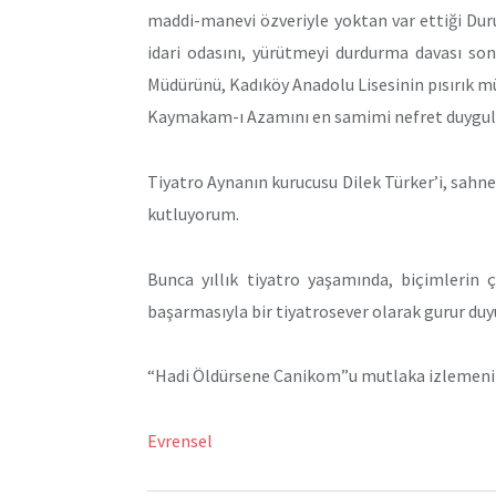
maddi-manevi özveriyle yoktan var ettiği Dur
idari odasını, yürütmeyi durdurma davası so
Müdürünü, Kadıköy Anadolu Lisesinin pısırık 
Kaymakam-ı Azamını en samimi nefret duygul
Tiyatro Aynanın kurucusu Dilek Türker’i, sahned
kutluyorum.
Bunca yıllık tiyatro yaşamında, biçimlerin
başarmasıyla bir tiyatrosever olarak gurur du
“Hadi Öldürsene Canikom”u mutlaka izlemeni
Evrensel