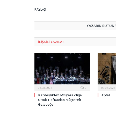
PAYLAŞ.
YAZARIN BÜTÜN Y
ILIŞKILI
YAZILAR
03.08.2026
0
02.08.2026
Kardeşlikten Müşterekliğe:
Aptal
Ortak Hafızadan Müşterek
Geleceğe