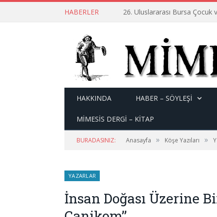
HABERLER
26. Uluslararası Bursa Çocuk v
HAKKINDA
HABER – SÖYLEŞI
MİMESİS DERGİ – KİTAP
»
»
BURADASINIZ:
Anasayfa
Köşe Yazıları
Y
YAZARLAR
İnsan Doğası Üzerine Bi
Canikom’’