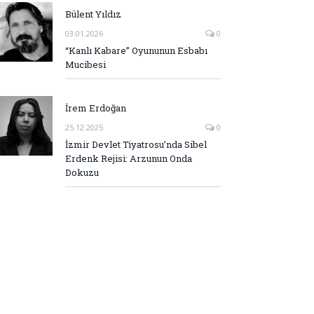
Bülent Yıldız
03.01.2026
0
“Kanlı Kabare” Oyununun Esbabı
Mucibesi
İrem Erdoğan
25.12.2025
0
İzmir Devlet Tiyatrosu’nda Sibel
Erdenk Rejisi: Arzunun Onda
Dokuzu