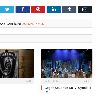
Twitter
Facebook
Pinterest
LinkedIn
Tumblr
E-
Posta
AZILARI IÇIN:
ÜSTÜN AKMEN
0
02.08.2026
0
Geçen Sezonun En İyi Oyunları
IV