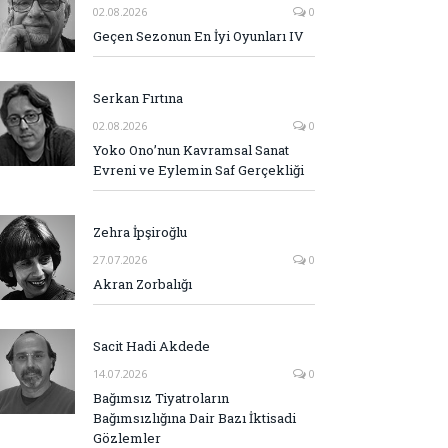
02.08.2026
0
Geçen Sezonun En İyi Oyunları IV
Serkan Fırtına
02.08.2026
0
Yoko Ono’nun Kavramsal Sanat
Evreni ve Eylemin Saf Gerçekliği
Zehra İpşiroğlu
27.07.2026
0
Akran Zorbalığı
Sacit Hadi Akdede
14.07.2026
0
Bağımsız Tiyatroların
Bağımsızlığına Dair Bazı İktisadi
Gözlemler