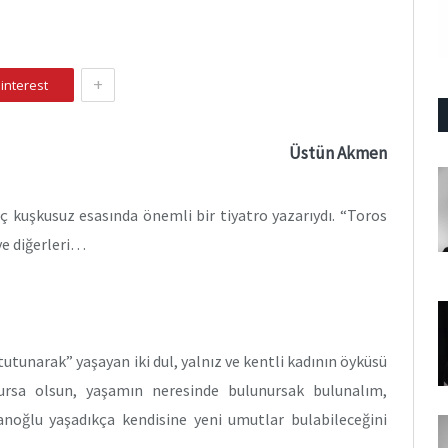
+
interest
Üstün Akmen
iç kuşkusuz esasında önemli bir tiyatro yazarıydı. “Toros
 ve diğerleri…
utunarak” yaşayan iki dul, yalnız ve kentli kadının öyküsü
ursa olsun, yaşamın neresinde bulunursak bulunalım,
noğlu yaşadıkça kendisine yeni umutlar bulabileceğini