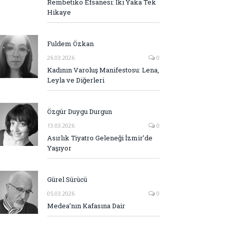
Rembetiko Efsanesi: İki Yaka Tek
Hikaye
Fuldem Özkan
26.03.2026
0
Kadının Varoluş Manifestosu: Lena,
Leyla ve Diğerleri
Özgür Duygu Durgun
13.03.2026
0
Asırlık Tiyatro Geleneği İzmir’de
Yaşıyor
Gürel Sürücü
05.03.2026
0
Medea’nın Kafasına Dair