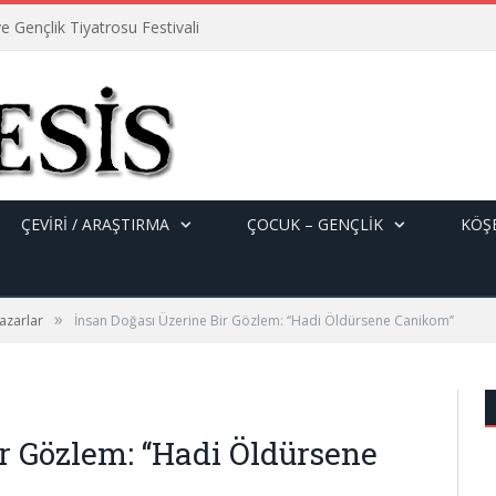
e Gençlik Tiyatrosu Festivali
ÇEVİRİ / ARAŞTIRMA
ÇOCUK – GENÇLIK
KÖŞE
»
azarlar
İnsan Doğası Üzerine Bir Gözlem: ‘‘Hadi Öldürsene Canikom’’
r Gözlem: ‘‘Hadi Öldürsene