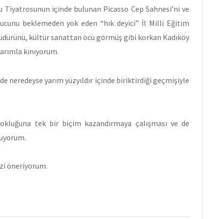
u Tiyatrosunun içinde bulunan Picasso Cep Sahnesi’ni ve
nucunu beklemeden yok eden “hık deyici” İl Milli Eğitim
müdürünü, kültür sanattan öcü görmüş gibi korkan Kadıköy
arımla kınıyorum.
e neredeyse yarım yüzyıldır içinde biriktirdiği geçmişiyle
 çokluğuna tek bir biçim kazandırmaya çalışması ve de
yuyorum.
zi öneriyorum.